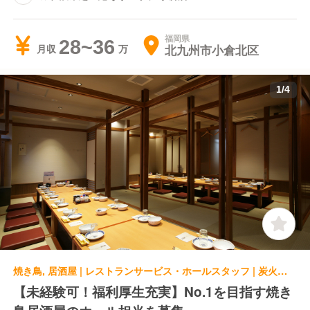
福岡県
28~36
北九州市小倉北区
月収
1
/
4
焼き鳥, 居酒屋 | レストランサービス・ホールスタッフ | 炭火焼鳥 黒船 魚町店
【未経験可！福利厚生充実】No.1を目指す焼き