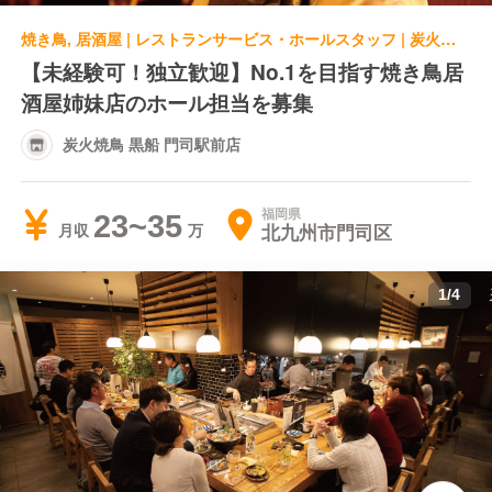
焼き鳥, 居酒屋 | レストランサービス・ホールスタッフ | 炭火焼鳥 黒船 門司駅前店
【未経験可！独立歓迎】No.1を目指す焼き鳥居
酒屋姉妹店のホール担当を募集
炭火焼鳥 黒船 門司駅前店
福岡県
23~35
北九州市門司区
月収
1
/
4