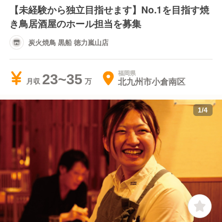
【未経験から独立目指せます】No.1を目指す焼
き鳥居酒屋のホール担当を募集
炭火焼鳥 黒船 徳力嵐山店
福岡県
23~35
北九州市小倉南区
月収
1
/
4