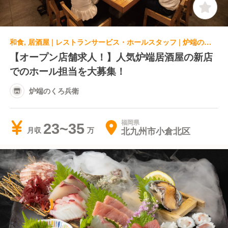
和食, 居酒屋 | レストランサービス・ホールスタッフ | 炉端のくろ兵衛
【オープン店舗求人！】人気炉端居酒屋の新店
でのホール担当を大募集！
炉端のくろ兵衛
福岡県
23~35
北九州市小倉北区
月収