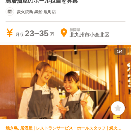
鳥居酒屋のホール担当を募集
炭火焼鳥 黒船 魚町店
福岡県
23~35
北九州市小倉北区
月収
1
/
4
焼き鳥, 居酒屋 | レストランサービス・ホールスタッフ | 炭火焼鳥 黒船 徳力嵐山店