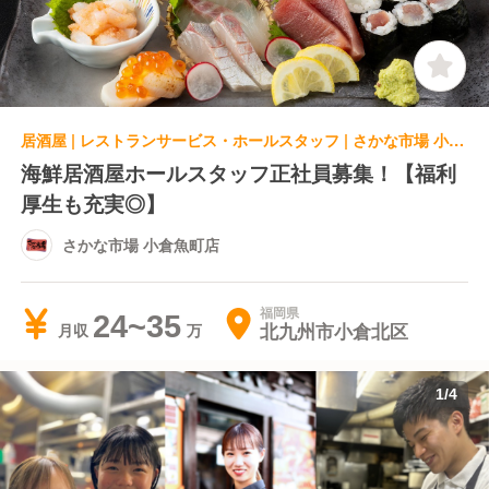
居酒屋 | レストランサービス・ホールスタッフ | さかな市場 小倉魚町店
海鮮居酒屋ホールスタッフ正社員募集！【福利
厚生も充実◎】
さかな市場 小倉魚町店
福岡県
24~35
北九州市小倉北区
月収
1
/
4