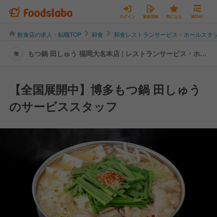
ログイン
新規登録
気になる
MENU
飲食店の求人・転職TOP
和食
和食レストランサービス・ホールスタ
もつ鍋 田しゅう 福岡大名本店 | レストランサービス・ホー
ルスタッフの転職・求人情報
【全国展開中】博多もつ鍋 田しゅう
のサービススタッフ