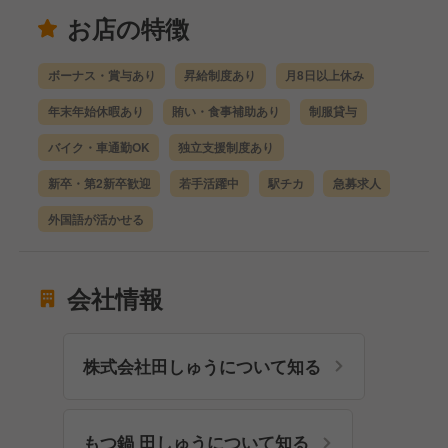
お店の特徴
ボーナス・賞与あり
昇給制度あり
月8日以上休み
年末年始休暇あり
賄い・食事補助あり
制服貸与
バイク・車通勤OK
独立支援制度あり
新卒・第2新卒歓迎
若手活躍中
駅チカ
急募求人
外国語が活かせる
会社情報
株式会社田しゅうについて知る
もつ鍋 田しゅうについて知る