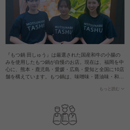
『もつ鍋 田しゅう』は厳選された国産和牛の小腸の
みを使用したもつ鍋が自慢のお店。現在は、福岡を中
心に、熊本・鹿児島・愛媛・広島・愛知と全国に10店
舗を構えています。もつ鍋は、味噌味・醤油味・和だ
し・ピリ辛の田しゅう味の4種類をご用意。こだわり
もっと読む
抜いた新鮮野菜が、お鍋の旨みをさらに引き立てま
す。また、通信販売も大好評。
ご家庭で本場・博多の味を気軽にお楽しみいただいて
おります。