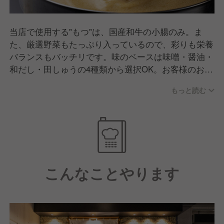
当店で使用する"もつ"は、国産和牛の小腸のみ。ま
た、厳選野菜もたっぷり入っているので、彩りも栄養
バランスもバッチリです。味のベースは味噌・醤油・
和だし・田しゅうの4種類から選択OK。お客様のお好
みや気分に合わせてお選びいただいております。シメ
もっと読む
に人気なのがチーズリゾットやちゃんぽん。最後まで
おいしくお召し上がりいただけるよう、工夫を凝らし
ています。
こんなことやります