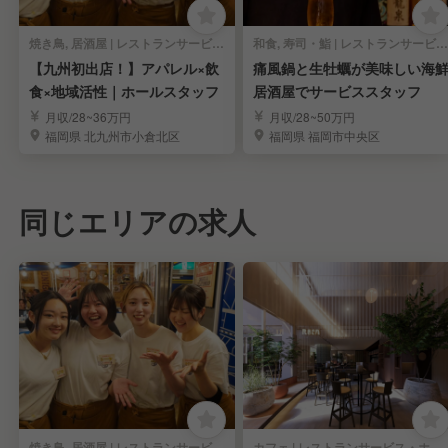
焼き鳥, 居酒屋 | レストランサービス・ホールスタッフ
和食, 寿司・鮨 | レストランサービス・ホールスタッフ
【九州初出店！】アパレル×飲
痛風鍋と生牡蠣が美味しい海
食×地域活性｜ホールスタッフ
居酒屋でサービススタッフ
月収/28~36万円
月収/28~50万円
福岡県 北九州市小倉北区
福岡県 福岡市中央区
同じエリアの求人
焼き鳥, 居酒屋 | レストランサービス・ホールスタッフ
カフェ | レストランサービス・ホールスタッフ