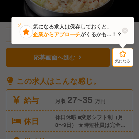
気になる求人は保存しておくと、
企業からアプローチ
がくるかも...！？
直近1人がこの求人を検討中
応募画面へ進む
気になる
気になる
この求人はこんな感じ。
給与
27~35
月収
万円
休日休暇 ■変形シフト制（月
休日
8〜9日） ★時短社員は完全週
休2日制 年末年始休暇 有給休