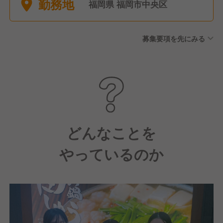
勤務地
暇／年間10日～ 慶弔休暇 産
福岡県 福岡市中央区
前産後休暇 育児休暇
募集要項を先にみる
どんなことを
やっているのか