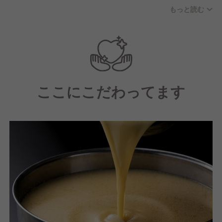
根づいています。社内に壁はありません。
もっと読む
少しお疲れ気味だった店長に対し、スタッフが「私た
ちで回すから休んでいて大丈夫ですよ！」という言葉
をかけた…ということが実際にありました。
そんなあたたかく優しい雰囲気の会社です。
ここにこだわってます