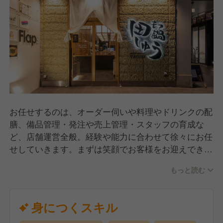
お任せするのは、オーダー伺いや料理やドリンクの配
膳、備品管理・発注や売上管理・スタッフの育成な
ど、店舗運営全般。経験や能力に合わせて徐々にお任
せしていきます。まずは笑顔でお客様をお迎えできれ
ばOK♪あなたのペースで少しずつ慣れていきましょ
もっと読む
う。豊かな経験を持つ方には、どんどん業務をお任せ
します。即戦力としてご活躍ください！
身につくスキル