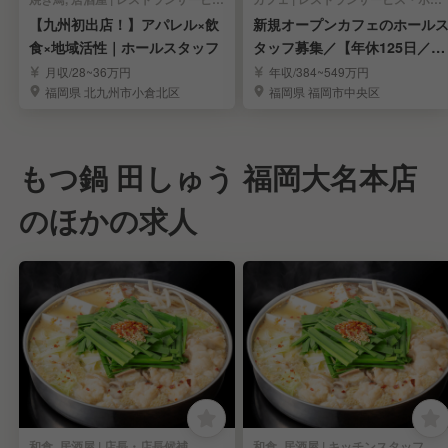
【九州初出店！】アパレル×飲
新規オープンカフェのホール
食×地域活性｜ホールスタッフ
タッフ募集／【年休125日／完
全週休2日制】
月収/28~36万円
年収/384~549万円
福岡県 北九州市小倉北区
福岡県 福岡市中央区
もつ鍋 田しゅう 福岡大名本店
のほかの求人
和食, 居酒屋 | 店長・店長候補
和食, 居酒屋 | キッチンスタッフ