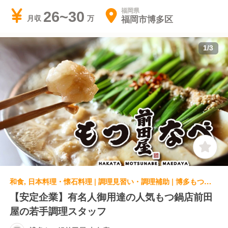
福岡県
26~30
福岡市博多区
月収
1
/
3
和食, 日本料理・懐石料理 | 調理見習い・調理補助 | 博多もつ鍋前田屋 大名店
【安定企業】有名人御用達の人気もつ鍋店前田
屋の若手調理スタッフ