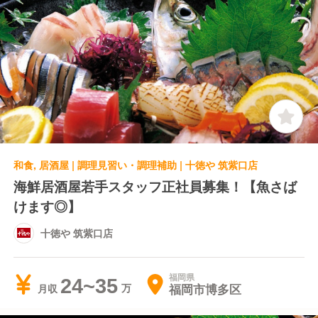
和食, 居酒屋 | 調理見習い・調理補助 | 十徳や 筑紫口店
海鮮居酒屋若手スタッフ正社員募集！【魚さば
けます◎】
十徳や 筑紫口店
福岡県
24~35
福岡市博多区
月収