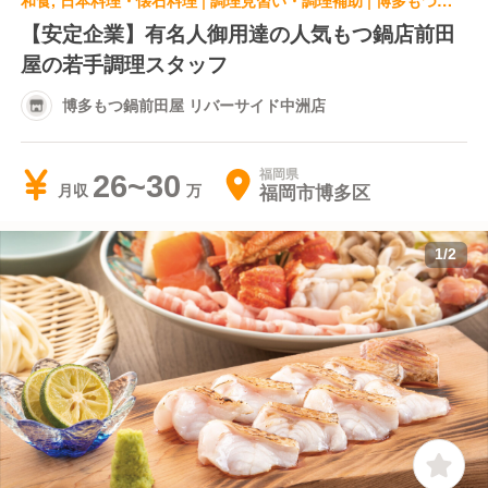
和食, 日本料理・懐石料理 | 調理見習い・調理補助 | 博多もつ鍋前田屋 リバーサイド中洲店
【安定企業】有名人御用達の人気もつ鍋店前田
屋の若手調理スタッフ
博多もつ鍋前田屋 リバーサイド中洲店
福岡県
26~30
福岡市博多区
月収
1
/
2