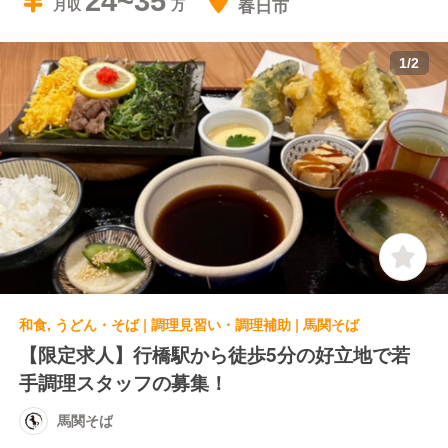
24~35
春日市
月収
1
/
2
和食, うどん・そば | 調理見習い・調理補助 | 馬関そば
【限定求人】行橋駅から徒歩5分の好立地で若
手調理スタッフの募集！
馬関そば