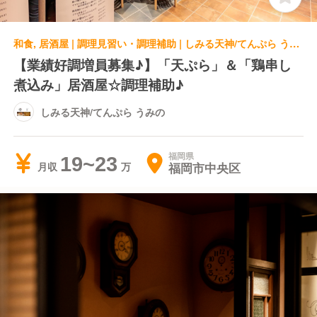
和食, 居酒屋 | 調理見習い・調理補助 | しみる天神/てんぷら うみの
【業績好調増員募集♪】「天ぷら」＆「鶏串し
煮込み」居酒屋☆調理補助♪
しみる天神/てんぷら うみの
福岡県
19~23
福岡市中央区
月収