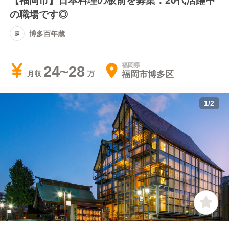
の職場です◎
博多百年蔵
福岡県
24~28
福岡市博多区
月収
1
/
2