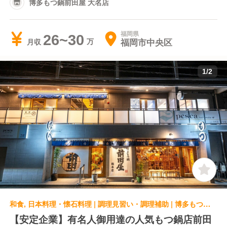
博多もつ鍋前田屋 大名店
福岡県
26~30
福岡市中央区
月収
1
/
2
和食, 日本料理・懐石料理 | 調理見習い・調理補助 | 博多もつ鍋前田屋 博多店
【安定企業】有名人御用達の人気もつ鍋店前田