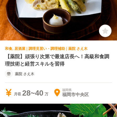
和食, 居酒屋 | 調理見習い・調理補助 | 薬院 さえ木
【薬院】頑張り次第で最速店長へ！高級和食調
理技術と経営スキルを習得
薬院 さえ木
福岡県
28~40
福岡市中央区
月収