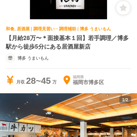
和食, 居酒屋 | 調理見習い・調理補助 | 博多 うまいもん
【月給28万〜＊面接基本１回】若手調理／博多
駅から徒歩5分にある居酒屋新店
博多 うまいもん
福岡県
28~45
福岡市博多区
月収
1
/
2