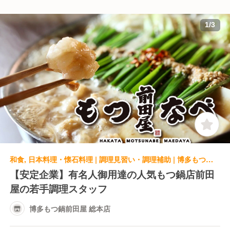
1
/
3
和食, 日本料理・懐石料理 | 調理見習い・調理補助 | 博多もつ鍋前田屋 総本店
【安定企業】有名人御用達の人気もつ鍋店前田
屋の若手調理スタッフ
博多もつ鍋前田屋 総本店