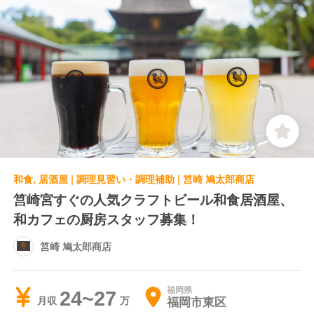
和食, 居酒屋 | 調理見習い・調理補助 | 筥崎 鳩太郎商店
筥崎宮すぐの人気クラフトビール和食居酒屋、
和カフェの厨房スタッフ募集！
筥崎 鳩太郎商店
福岡県
24~27
福岡市東区
月収