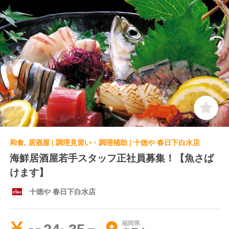
和食, 居酒屋 | 調理見習い・調理補助 | 十徳や 春日下白水店
海鮮居酒屋若手スタッフ正社員募集！【魚さば
けます】
十徳や 春日下白水店
福岡県