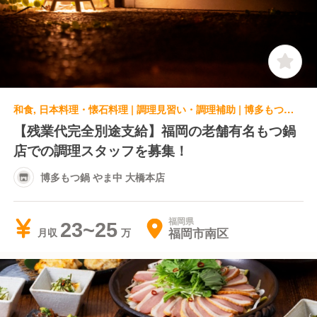
和食, 日本料理・懐石料理 | 調理見習い・調理補助 | 博多もつ鍋 やま中 大橋本店
【残業代完全別途支給】福岡の老舗有名もつ鍋
店での調理スタッフを募集！
博多もつ鍋 やま中 大橋本店
福岡県
23~25
福岡市南区
月収