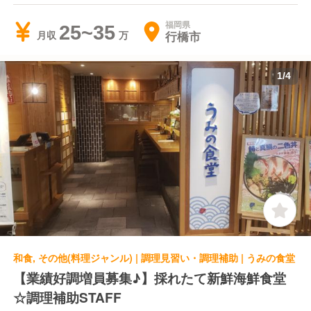
福岡県
25~35
行橋市
月収
1
/
4
和食, その他(料理ジャンル) | 調理見習い・調理補助 | うみの食堂
【業績好調増員募集♪】採れたて新鮮海鮮食堂
☆調理補助STAFF