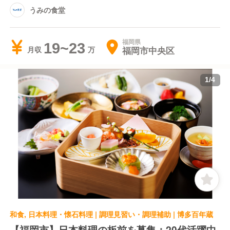
うみの食堂
福岡県
19~23
福岡市中央区
月収
1
/
4
和食, 日本料理・懐石料理 | 調理見習い・調理補助 | 博多百年蔵
【福岡市】日本料理の板前を募集：20代活躍中