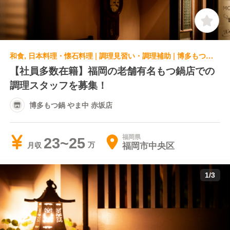
和食, 日本料理・懐石料理 | 調理見習い・調理補助 | 博多もつ鍋 やま中 赤坂店
【社員多数在籍】福岡の老舗有名もつ鍋店での
調理スタッフを募集！
博多もつ鍋 やま中 赤坂店
福岡県
23~25
福岡市中央区
月収
1
/
3