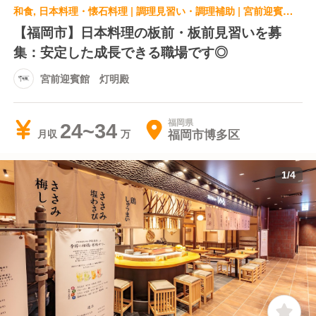
和食, 日本料理・懐石料理 | 調理見習い・調理補助 | 宮前迎賓館 灯明殿
【福岡市】日本料理の板前・板前見習いを募
集：安定した成長できる職場です◎
宮前迎賓館 灯明殿
福岡県
24~34
福岡市博多区
月収
1
/
4