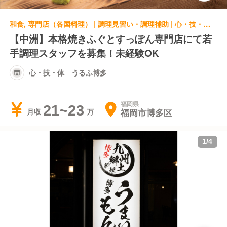
和食, 専門店（各国料理） | 調理見習い・調理補助 | 心・技・体 うるふ博多
【中洲】本格焼きふぐとすっぽん専門店にて若
手調理スタッフを募集！未経験OK
心・技・体 うるふ博多
福岡県
21~23
福岡市博多区
月収
1
/
4