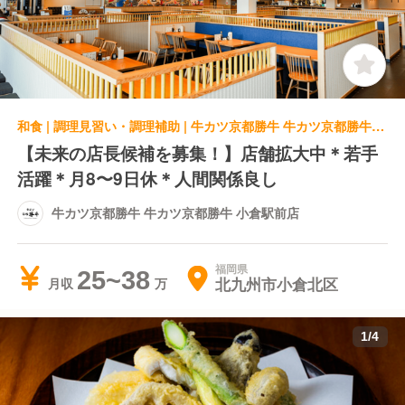
和食 | 調理見習い・調理補助 | 牛カツ京都勝牛 牛カツ京都勝牛 小倉駅前店
【未来の店長候補を募集！】店舗拡大中＊若手
活躍＊月8〜9日休＊人間関係良し
牛カツ京都勝牛 牛カツ京都勝牛 小倉駅前店
福岡県
25~38
北九州市小倉北区
月収
1
/
4