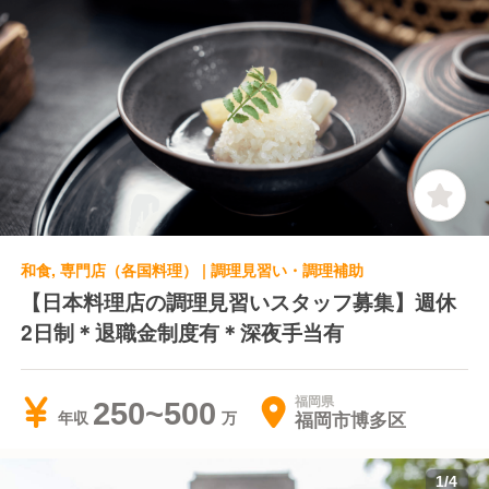
和食, 専門店（各国料理） | 調理見習い・調理補助
【日本料理店の調理見習いスタッフ募集】週休
2日制＊退職金制度有＊深夜手当有
福岡県
250~500
福岡市博多区
年収
1
/
4