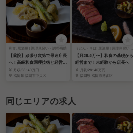
和食, 居酒屋 | 調理見習い・調理補助
うどん・そば, 居酒屋 | 調理見習い・調理補助
【薬院】頑張り次第で最速店長
【月28.5万〜】和食の基礎か
へ！高級和食調理技術と経営ス
経営まで！未経験から店長へ
キルを習得
月収/28~40万円
月収/28~40万円
福岡県 福岡市中央区
福岡県 福岡市博多区
同じエリアの求人