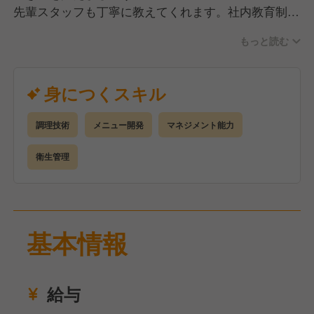
先輩スタッフも丁寧に教えてくれます。社内教育制
度、繁盛店視察ツアー（人気店で勉強できる制度）も
もっと読む
あり、スキルアップが可能。1つひとつ技術を
身につけて成長できます。20代・30代を中心に活気
ある職場です。
身につくスキル
調理技術
メニュー開発
マネジメント能力
衛生管理
基本情報
給与