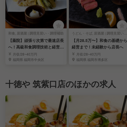
和食, 居酒屋 | 調理見習い・調理補助
うどん・そば, 居酒屋 | 調理見習い・調理補助
【薬院】頑張り次第で最速店長
【月28.5万〜】和食の基礎か
へ！高級和食調理技術と経営ス
経営まで！未経験から店長へ
キルを習得
月収/28~40万円
月収/28~40万円
福岡県 福岡市中央区
福岡県 福岡市博多区
十徳や 筑紫口店のほかの求人