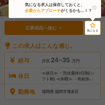
気になる求人は保存しておくと、
企業からアプローチ
がくるかも...！？
応募画面へ進む
気になる
気になる
この求人はこんな感じ。
給与
24~35
月収
万円
≪休日≫ ・完全週休2日制(シ
休日
フト制) ≪休暇≫ ・有給休暇
・慶弔休暇 年間休日108日 社
勤務地
会保険完備（雇用・労災・健
福岡県 福岡市博多区
康・厚生年金）