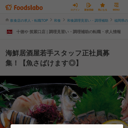
ログイン
新規登録
気になる
MENU
飲食店の求人・転職TOP
和食
和食調理見習い・調理補助
福岡県
十徳や 筑紫口店 | 調理見習い・調理補助の転職・求人情報
海鮮居酒屋若手スタッフ正社員募
集！【魚さばけます◎】