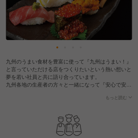
九州のうまい食材を豊富に使って『九州はうまい！』
と言っていただける店をつくりたいという熱い想いと
夢を若い社員と共に語り合っています。
九州各地の生産者の方々と一緒になって『安心で安全
な』そして『うまい！』食材をつくりその風土にねざ
もっと読む
した『食文化』を地域のお客様並びに従業員1人1人と
『守り育てる』ことが
私達の考える 『飲食を通じて地域社会に貢献する』
事に繋がる、そう信じて日々頑張っております。又、
お客様の『よろこび』が私の『よろこび』と思える従