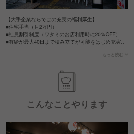
【大手企業ならではの充実の福利厚生】
■住宅手当（月2万円）
■社員割引制度（ワタミのお店利用時に20％OFF）
■有給が最大40日まで積み立てが可能をはじめ充実の
福利厚生
もっと読む
【従業員が話すワタミで働く魅力】
■ワタミで働く従業員は「人が良い」。仕事だけでは
ない一生ものの仲間が見つかる。■ワタミチャレンジ
アワード/仲間と夢を語る会等従業員のキャリア実現
に力を入れた制度もあり、この会社にいれば成長でき
こんなことやります
そうと思える環境づくりに力を入れています。