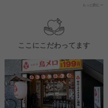
す。
もっと読む
【配属店舗にて】
中途入社者向けの研修（店舗技術の基礎知識、社内制
度、理念を学ぶ）を受講頂きます。
【研修後は】
ここにこだわってます
キッチン業務やホール業務、運営業務を学んでいただ
きながら、店長としての一連の業務を学んでいただき
ます。
【その後は】約1年～3年の間に店長に昇進し、店舗の
運営を行っていただきます。
【店長になった後は】
実は多様なキャリアパスがあります。（例）本部の管
理部門やマーケティング・店舗開発等