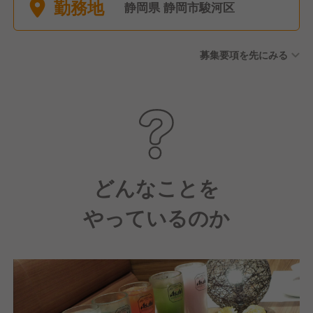
勤務地
得・復帰実績あり） ●育児休
静岡県 静岡市駿河区
暇（取得・復帰実績あり）
募集要項を先にみる
どんなことを
やっているのか