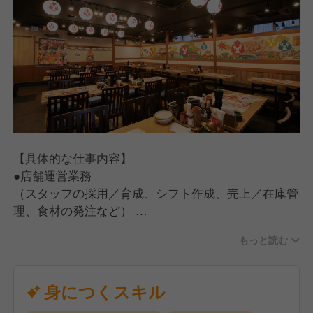
【具体的な仕事内容】
●店舗運営業務
（スタッフの採用／育成、シフト作成、売上／在庫管
理、食材の発注など）
●ホール・キッチン業務
もっと読む
（お客さま対応、ご案内、オーダー受付、料理、ドリ
ンクの提供、お会計、調理、仕込み、食器洗い）
【入社後の流れ】
身につくスキル
手厚い研修とサポート体制を完備しているので、店舗