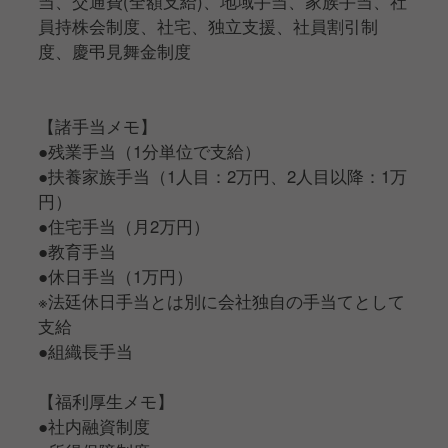
当、交通費(全額支給)、地域手当、家族手当、社
員持株会制度、社宅、独立支援、社員割引制
度、慶弔見舞金制度
【諸手当メモ】
●残業手当（1分単位で支給）
●扶養家族手当（1人目：2万円、2人目以降：1万
円）
●住宅手当（月2万円）
●教育手当
●休日手当（1万円）
※法廷休日手当とは別に会社独自の手当てとして
支給
●組織長手当
【福利厚生メモ】
●社内融資制度