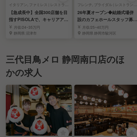
イタリアン, ファミレス | レストランサービス・ホールスタッフ
フレンチ, ブライダル | レストランサービス・ホールスタッフ
【急成長中】全国300店舗を目
26年夏オープン◆結婚式場併
指すPISOLAで、キャリアアッ
設のカフェホールスタッフ募
プを目指す！
集！◆福利厚生充実
月収/24~35万円
月収/25~40万円
静岡県 沼津市
静岡県 静岡市駿河区
三代目鳥メロ 静岡南口店のほ
かの求人