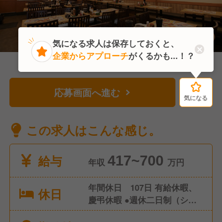
気になる求人は保存しておくと、
企業からアプローチ
がくるかも...！？
応募画面へ進む
気になる
気になる
この求人はこんな感じ。
給与
417~700
年収
万円
年間休日 107日 有給休暇、
休日
慶弔休暇 ●週休二日制（シフ
ト制） ●産前産後休暇（取