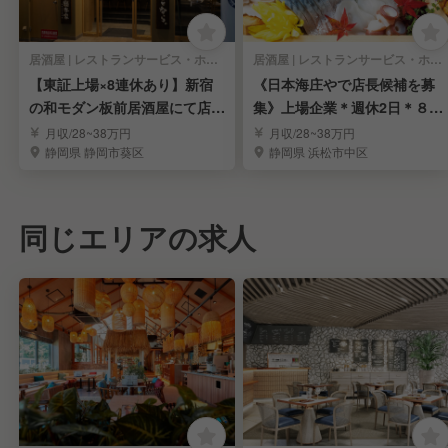
居酒屋 | レストランサービス・ホールスタッフ
居酒屋 | レストランサービス・ホールスタッフ
【東証上場×8連休あり】新宿
《日本海庄やで店長候補を募
の和モダン板前居酒屋にて店舗
集》上場企業＊週休2日＊８連
スタッフ募集
休あり＊福利厚生充実
月収/28~38万円
月収/28~38万円
静岡県 静岡市葵区
静岡県 浜松市中区
同じエリアの求人