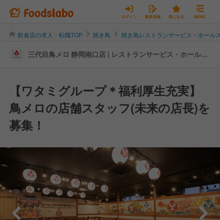
ログイン
新規登録
気になる
MENU
飲食店の求人・転職TOP
焼き鳥
焼き鳥レストランサービス・ホール
三代目鳥メロ 静岡南口店 | レストランサービス・ホールス
タッフの転職・求人情報
【ワタミグループ＊福利厚生充実】
鳥メロの店舗スタッフ(未来の店長)を
募集！