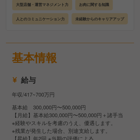
運営の経験がない方でも安心してスタートできます。
大型店舗・運営マネジメント力
お肉に関する知識
●座学研修（2日間）
企業や店舗について理解を深めていただきます。
人とのコミュニケーション力
未経験からのキャリアアップ
●店舗研修（3カ月）
研修店舗で詳細なマニュアルを見ながら学んでいただ
きます。
●eラーニング
基本情報
ビジネスマナーも身につくので未経験でも安心です。
●キャリアアップ
経験者であれば最短4カ月、未経験でも2年を目安に店
給与
長を目指すことが可能です
年収/417~700万円
基本給 300,000円〜500,000円
【月給】基本給300,000円〜500,000円＋諸手当
※経験やスキルを考慮のうえ、優遇します。
※残業が発生した場合、別途支給します。
【昇給】年2回 ※当期の評価による