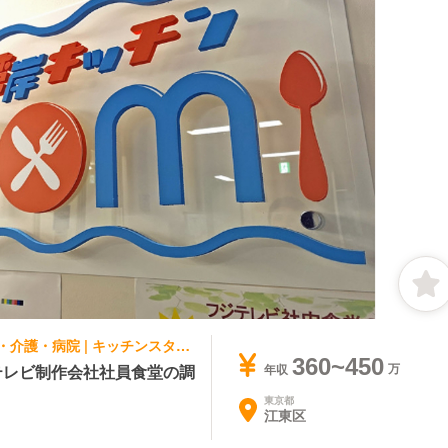
集団調理・ケータリング, 給食・社員食堂・介護・病院 | キッチンスタッフ | キッチンAOMI
360~450
テレビ制作会社社員食堂の調
年収
東京都
江東区