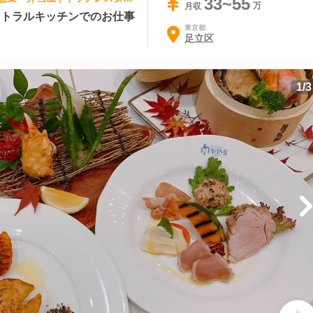
33~55
月収
ントラルキッチンでのお仕事
東京都
足立区
1
/
3