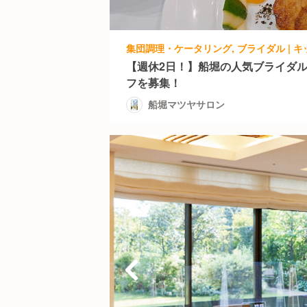
【週休2日！】船堀の人気ブライダ
フを募集！
船堀マツヤサロン