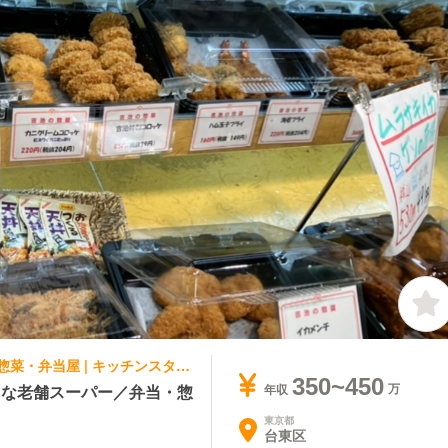
集団調理・ケータリング, テイクアウト・惣菜・弁当屋 | キッチンスタッフ | 妻有の里
350~450
名な老舗スーパー／弁当・惣
年収
東京都
台東区