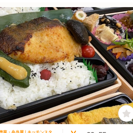
集団調理・ケータリング, テイクアウト・惣菜・弁当屋 | キッチンスタッフ | 宇豆基野