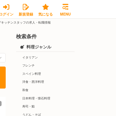
ログイン
新規登録
気になる
MENU
グキッチンスタッフの求人・転職情報
検索条件
料理ジャンル
イタリアン
フレンチ
スペイン料理
洋食・西洋料理
和食
日本料理・懐石料理
寿司・鮨
うどん・そば