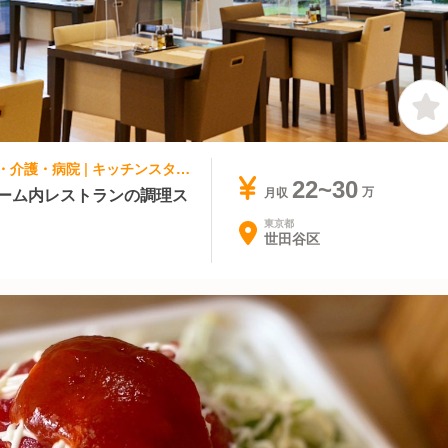
集団調理・ケータリング, 給食・社員食堂・介護・病院 | キッチンスタッフ | アリスタージュ経堂
22~30
ホーム内レストランの調理ス
月収
東京都
世田谷区