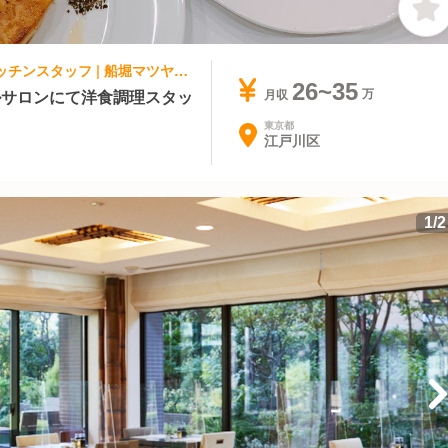
集団調理・ケータリング, ブライダル | キッチンスタッフ | 船堀マツヤサロン
26~35
ルサロンにて洋食調理スタッ
月収
東京都
江戸川区
1
/
2