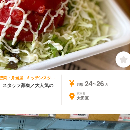
集団調理・ケータリング, テイクアウト・惣菜・弁当屋 | キッチンスタッフ | モトズキッチン キッチンカー
24~26
】スタッフ募集／大人気の
月収
東京都
大田区