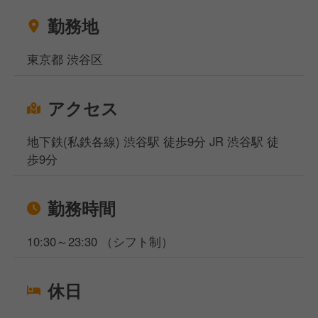
ご相談ください！
勤務地
相談窓口事務所は東京、大阪、名古屋、福岡の4拠点
になりますが、WEB面談も実施しており、飲食専門
東京都 渋谷区
の転職・就職のプロが対応いたしますのでご安心くだ
さいませ。
アクセス
地下鉄(私鉄各線) 渋谷駅 徒歩9分 JR 渋谷駅 徒
歩9分
勤務時間
10:30～23:30 （シフト制）
休日