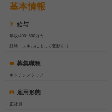
基本情報
その一環として、中堅調理スタッフを募集します。
業務内容は、食材管理、衛生管理、仕込み・調理・盛
り付け、メニュー開発などです。
対象者は男女問わず20代から45歳までで、業態問わ
給与
ず調理責任ポジションの経験がある方を求めていま
す。
年収/400~600万円
また、新しい挑戦をしていきたい方も大歓迎です。
経験・スキルによって変動あり
勤務条件は、月8日の休日、夏季休暇、冬期休暇、年
末年始休暇、有給休暇、慶弔休暇が設定されており、
募集職種
ワークライフバランスを重視しています。
おしゃれな空間で調理の腕を振るい、成長とキャリア
キッチンスタッフ
のチャンスを手に入れませんか？
当社サイト、フーズラボ・エージェントですがこのほ
雇用形態
かにも飲食店の求人を多数揃えております。
地元で働きたい方、都心部で働きたいけど引っ越しの
正社員
お金がなくて困っている方などなど…どんなお悩みも