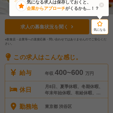
気になる求人は保存しておくと、
企業からアプローチ
がくるかも...！？
求人の募集状況を聞く
気になる
気になる
※飲食店・企業等への直接応募・問い合わせではありませんのでご安心くだ
さい。
この求人はこんな感じ。
給与
400~600
年収
万円
月8日、夏季休暇、冬期休暇、
休日
年末年始休暇、有給休暇、慶
弔休暇
勤務地
東京都 渋谷区