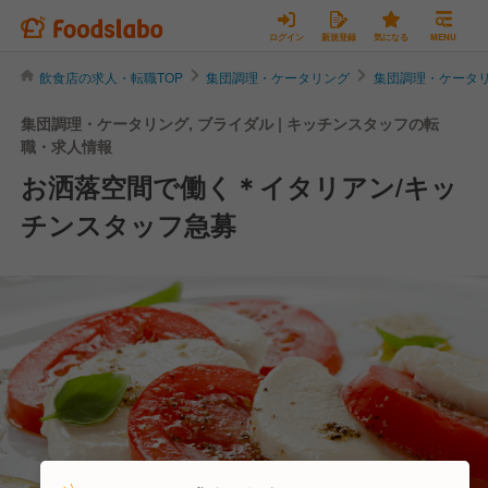
ログイン
新規登録
気になる
MENU
飲食店の求人・転職TOP
集団調理・ケータリング
集団調理・ケータ
集団調理・ケータリング, ブライダル | キッチンスタッフの転
職・求人情報
お洒落空間で働く＊イタリアン/キッ
チンスタッフ急募