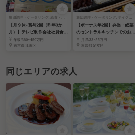
集団調理・ケータリング, 給食・社員食堂・介護・病院 | キッチンスタッフ
集団調理・ケータリング, テイクアウト・惣菜・弁当屋 | キッチンスタッフ
【月９休×賞与2回（昨年3か
【ボーナス年2回】弁当・総菜
月）】テレビ制作会社社員食堂
のセントラルキッチンでのお
の調理スタッフ！
事
年収/360~450万円
月収/33~55万円
東京都 江東区
東京都 足立区
同じエリアの求人