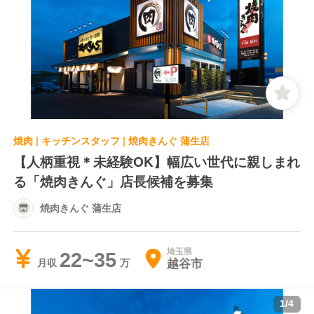
焼肉 | キッチンスタッフ | 焼肉きんぐ 蒲生店
【人柄重視＊未経験OK】幅広い世代に親しまれ
る「焼肉きんぐ」店長候補を募集
焼肉きんぐ 蒲生店
埼玉県
22~35
越谷市
月収
1
/
4