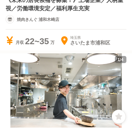
視／労働環境安定／福利厚生充実
焼肉きんぐ 浦和木崎店
埼玉県
22~35
さいたま市浦和区
月収
1
/
4