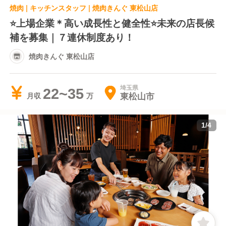
焼肉 | キッチンスタッフ | 焼肉きんぐ 東松山店
⭐️上場企業＊高い成長性と健全性⭐️未来の店長候
補を募集｜７連休制度あり！
焼肉きんぐ 東松山店
埼玉県
22~35
東松山市
月収
1
/
4