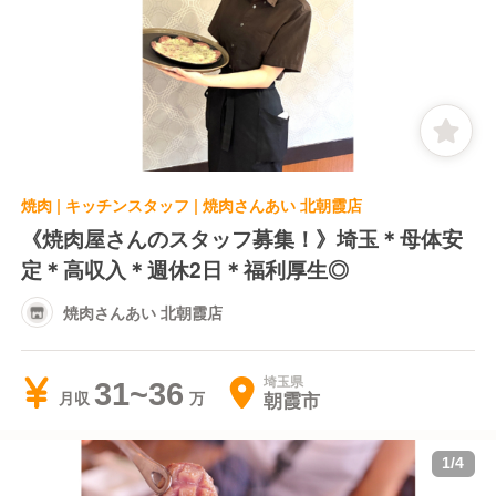
焼肉 | キッチンスタッフ | 焼肉さんあい 北朝霞店
《焼肉屋さんのスタッフ募集！》埼玉＊母体安
定＊高収入＊週休2日＊福利厚生◎
焼肉さんあい 北朝霞店
埼玉県
31~36
朝霞市
月収
1
/
4