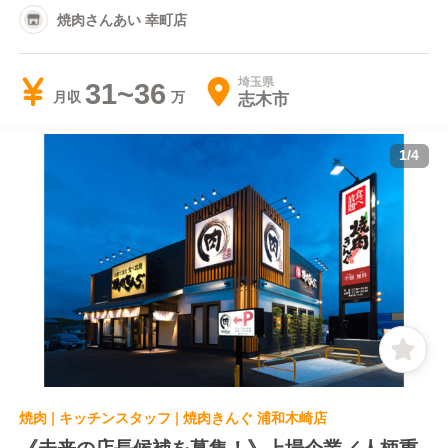
焼肉さんあい 幸町店
埼玉県
31~36
志木市
月収
1
/
4
焼肉 | キッチンスタッフ | 焼肉きんぐ 浦和木崎店
《未来の店長候補を募集！》上場企業／人柄重