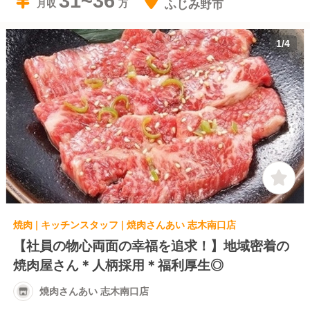
31~36
ふじみ野市
月収
1
/
4
焼肉 | キッチンスタッフ | 焼肉さんあい 志木南口店
【社員の物心両面の幸福を追求！】地域密着の
焼肉屋さん＊人柄採用＊福利厚生◎
焼肉さんあい 志木南口店