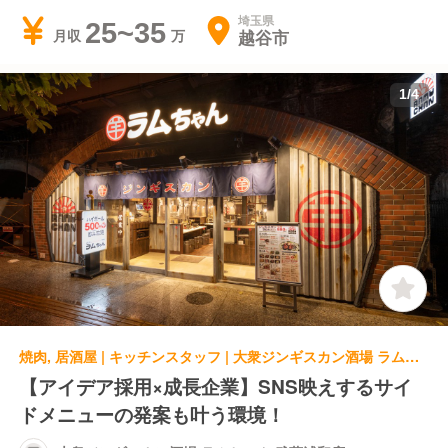
埼玉県
25~35
越谷市
月収
1
/
4
焼肉, 居酒屋 | キッチンスタッフ | 大衆ジンギスカン酒場 ラムちゃん 武蔵浦和店
【アイデア採用×成長企業】SNS映えするサイ
ドメニューの発案も叶う環境！