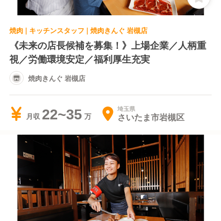
焼肉 | キッチンスタッフ | 焼肉きんぐ 岩槻店
《未来の店長候補を募集！》上場企業／人柄重
視／労働環境安定／福利厚生充実
焼肉きんぐ 岩槻店
埼玉県
22~35
さいたま市岩槻区
月収