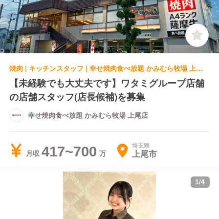
焼肉 | キッチンスタッフ | 幸せ焼肉食べ放題 かみむら牧場 上尾店
【未経験でも大丈夫です】ワタミグループ店舗
の店舗スタッフ(店長候補)を募集
幸せ焼肉食べ放題 かみむら牧場 上尾店
埼玉県
417~700
上尾市
月収
1
/
4