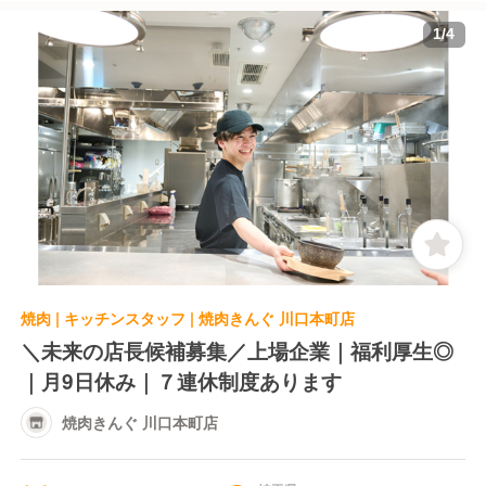
1
/
4
焼肉 | キッチンスタッフ | 焼肉きんぐ 川口本町店
＼未来の店長候補募集／上場企業｜福利厚生◎
｜月9日休み｜７連休制度あります
焼肉きんぐ 川口本町店