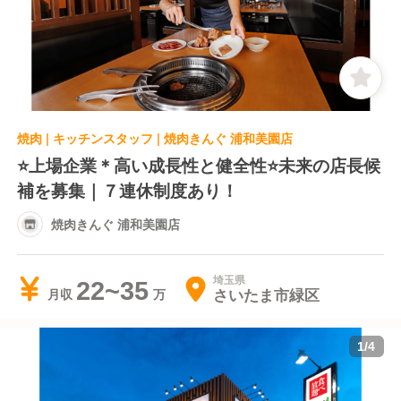
焼肉 | キッチンスタッフ | 焼肉きんぐ 浦和美園店
⭐️上場企業＊高い成長性と健全性⭐️未来の店長候
補を募集｜７連休制度あり！
焼肉きんぐ 浦和美園店
埼玉県
22~35
さいたま市緑区
月収
1
/
4