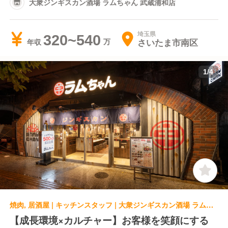
大衆ジンギスカン酒場 ラムちゃん 武蔵浦和店
埼玉県
320~540
さいたま市南区
年収
1
/
4
焼肉, 居酒屋 | キッチンスタッフ | 大衆ジンギスカン酒場 ラムちゃん 越谷レイクタウン店
【成長環境×カルチャー】お客様を笑顔にする