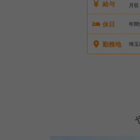
給与
月収
休日
年間
（シ
り）
勤務地
埼玉