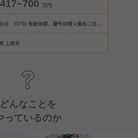
417~700
万円
休日 107日 有給休暇、慶弔休暇 ●週休二日制
フト制） ●産前産後休暇（取得・復帰実績あ
 ●育児休暇（取得・復帰実績あり）
県 上尾市
どんなことを
やっているのか