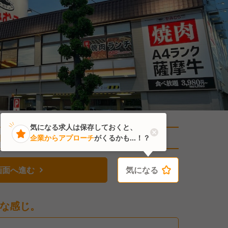
気になる求人は保存しておくと、
直近1人がこの求人を検討中
企業からアプローチ
がくるかも...！？
画面へ進む
気になる
気になる
な感じ。