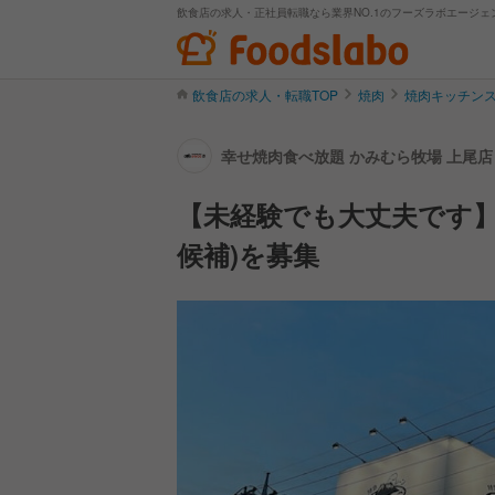
飲食店の求人・正社員転職なら業界NO.1のフーズラボエージェ
飲食店の求人・転職TOP
焼肉
焼肉キッチン
幸せ焼肉食べ放題 かみむら牧場 上尾店
【未経験でも大丈夫です】
候補)を募集