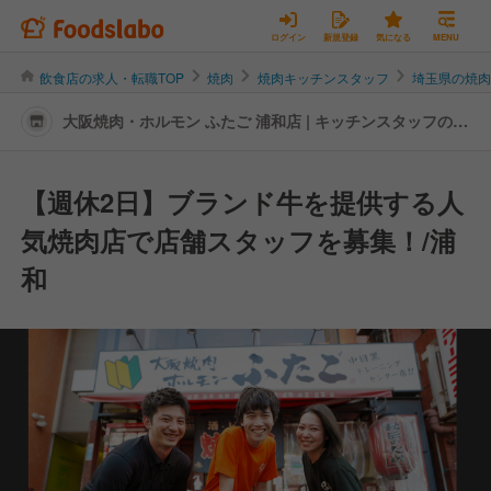
ログイン
新規登録
気になる
MENU
飲食店の求人・転職TOP
焼肉
焼肉キッチンスタッフ
埼玉県の焼
大阪焼肉・ホルモン ふたご 浦和店 | キッチンスタッフの転
職・求人情報
【週休2日】ブランド牛を提供する人
気焼肉店で店舗スタッフを募集！/浦
和