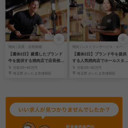
焼肉 | 店長・店長候補
焼肉 | レストランサービス・ホールスタッフ
【週休2日】厳選したブランド
【週休2日】ブランド牛を提供
牛を提供する焼肉店で店長候補
する人気焼肉店でホールスタ
を募集！/浦和
フを募集！/浦和
月収/29~40万円
月収/25~30万円
埼玉県 さいたま市浦和区
埼玉県 さいたま市浦和区