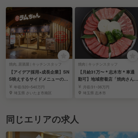
焼肉, 居酒屋 | キッチンスタッフ
焼肉 | キッチンスタッフ
【アイデア採用×成長企業】SN
【月給31万〜＊志木市＊車通
S映えするサイドメニューの発
勤可】地域密着店「焼肉さん
案も叶う環境！
い」のスタッフ募集
年収/320~540万円
月収/31~36万円
埼玉県 さいたま市南区
埼玉県 志木市
同じエリアの求人