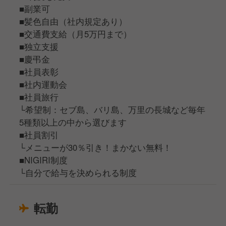
■副業可
■髪色自由（社内規定あり）
■交通費支給（月5万円まで）
■独立支援
■慶弔金
■社員表彰
■社内運動会
■社員旅行
└希望制：セブ島、バリ島、万里の長城など毎年
5種類以上の中から選びます
■社員割引
└メニューが30％引き！まかない無料！
■NIGIRI制度
└自分で給与を決められる制度
転勤