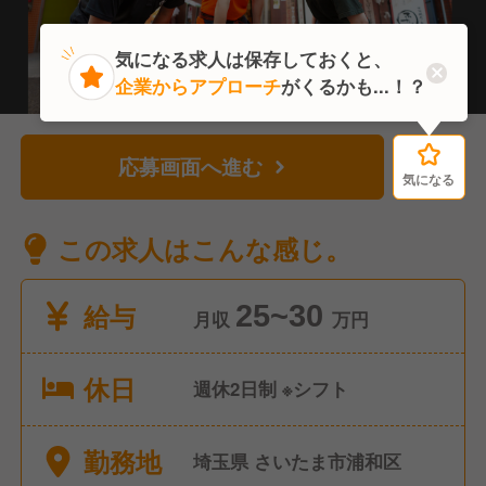
気になる求人は保存しておくと、
企業からアプローチ
がくるかも...！？
応募画面へ進む
気になる
気になる
この求人はこんな感じ。
給与
25~30
月収
万円
休日
週休2日制 ※シフト
勤務地
埼玉県 さいたま市浦和区