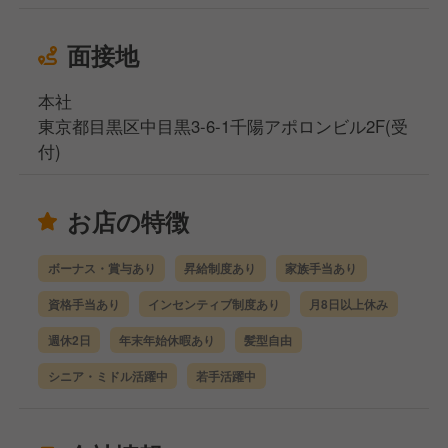
面接地
本社
東京都目黒区中目黒3-6-1千陽アポロンビル2F(受
付)
お店の特徴
ボーナス・賞与あり
昇給制度あり
家族手当あり
資格手当あり
インセンティブ制度あり
月8日以上休み
週休2日
年末年始休暇あり
髪型自由
シニア・ミドル活躍中
若手活躍中