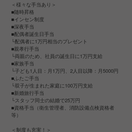
＜様々な手当あり＞
■随時昇格
■インセン制度
■深夜手当
■配偶者誕生日手当
└配偶者に1万円相当のプレゼント
■親孝行手当
└両親のため、社員の誕生日に1万円支給
■家族手当
└子ども1人目：月1万円、2人目以降：月5000円
■ふたご手当
└双子が生まれた家庭に100万円支給
■新婚旅行手当
└スタッフ同士の結婚で25万円
■資格手当（衛生管理者、消防設備点検資格者
等）
＜制度も充実！＞