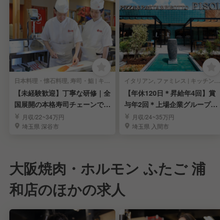
日本料理・懐石料理, 寿司・鮨 | キッチンスタッフ
イタリアン, ファミレス | キッチンスタッフ
【未経験歓迎】丁寧な研修｜全
【年休120日＊昇給年4回】賞
国展開の本格寿司チェーンで寿
与年2回＊上場企業グループで
司職人を目指す！
料理長を募集
月収/22~34万円
月収/24~35万円
埼玉県 深谷市
埼玉県 入間市
大阪焼肉・ホルモン ふたご 浦
和店のほかの求人