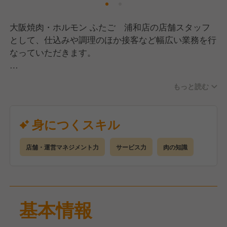
大阪焼肉・ホルモン ふたご 浦和店の店舗スタッフ
として、仕込みや調理のほか接客など幅広い業務を行
なっていただきます。
厳選したブランド肉や新鮮なホルモンを取り扱ってい
もっと読む
るので、調理技術だけでなく食材の目利きも学べま
す！
身につくスキル
店舗・運営マネジメント力
サービス力
肉の知識
基本情報