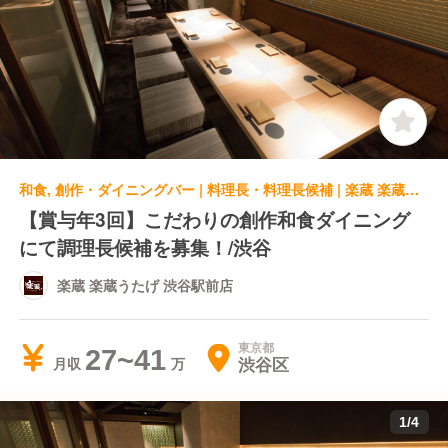
和食, 創作・ダイニングバー | 料理長・料理長候補 | 楽蔵 楽蔵うたげ 渋谷駅前店
【賞与年3回】こだわりの創作和食ダイニング
にて調理長候補を募集！/渋谷
楽蔵 楽蔵うたげ 渋谷駅前店
東京都
27~41
渋谷区
月収
1
/
4