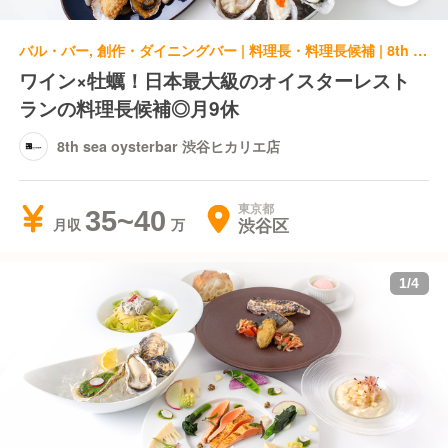
バル・バー, 創作・ダイニングバー | 料理長・料理長候補 | 8th sea oysterbar 渋谷ヒカリエ店
ワイン×牡蠣！日本最大級のオイスターレスト
ランの料理長候補◎月9休
8th sea oysterbar 渋谷ヒカリエ店
東京都
35~40
渋谷区
月収
1
/
4