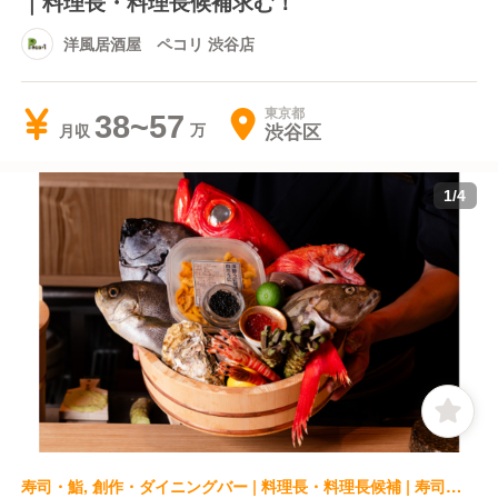
｜料理長・料理長候補求む！
洋風居酒屋 ペコリ 渋谷店
東京都
38~57
渋谷区
月収
1
/
4
寿司・鮨, 創作・ダイニングバー | 料理長・料理長候補 | 寿司とワイン オモテサンドリア