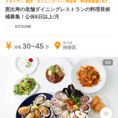
イタリアン, 創作・ダイニングバー | 料理長・料理長候補 | KITSUNE
恵比寿の老舗ダイニングレストランの料理長候
補募集！公休8日以上/月
KITSUNE
東京都
30~45
渋谷区
月収
1
/
4