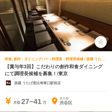
和食, 創作・ダイニングバー | 料理長・料理長候補 | 楽蔵 うたげ恵比寿東口駅前店
【賞与年3回】こだわりの創作和食ダイニング
にて調理長候補を募集！/東京
楽蔵 うたげ恵比寿東口駅前店
東京都
27~41
渋谷区
月収