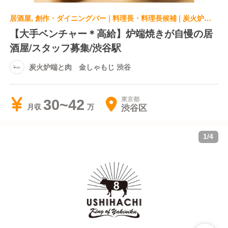
居酒屋, 創作・ダイニングバー | 料理長・料理長候補 | 炭火炉端と肉 金しゃもじ 渋谷
【大手ベンチャー＊高給】炉端焼きが自慢の居
酒屋/スタッフ募集/渋谷駅
炭火炉端と肉 金しゃもじ 渋谷
東京都
30~42
渋谷区
月収
1
/
4