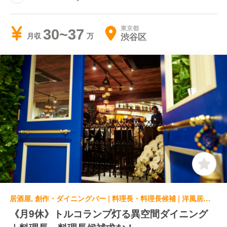
東京都
30~37
渋谷区
月収
居酒屋, 創作・ダイニングバー | 料理長・料理長候補 | 洋風居酒屋 ペコリ 渋谷店
《月9休》トルコランプ灯る異空間ダイニング