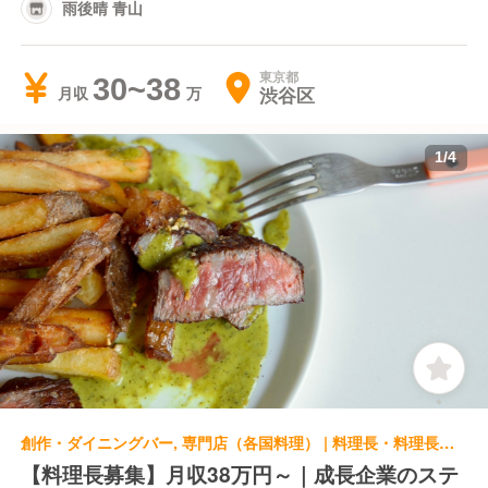
雨後晴 青山
東京都
30~38
渋谷区
月収
1
/
4
創作・ダイニングバー, 専門店（各国料理） | 料理長・料理長候補 | DE FRITES STAAN 原宿店
【料理長募集】月収38万円～｜成長企業のステ