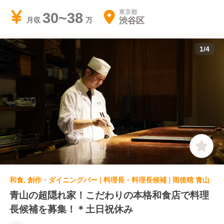
東京都
30~38
渋谷区
月収
1
/
4
和食, 創作・ダイニングバー | 料理長・料理長候補 | 雨後晴 青山
青山の超隠れ家！こだわりの本格和食店で料理
長候補を募集！＊土日祝休み