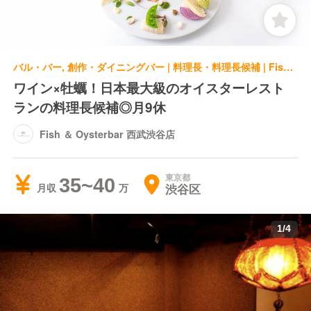
バル・バー, 創作・ダイニングバー | 料理長・料理長候補 | Fish ＆ Oysterbar 西武渋谷店
ワイン×牡蠣！日本最大級のオイスターレスト
ランの料理長候補◎月9休
Fish ＆ Oysterbar 西武渋谷店
東京都
35~40
渋谷区
月収
1
/
4