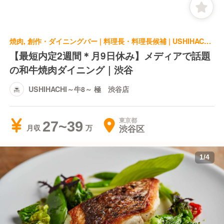
焼肉, 創作・ダイニングバー | 料理長・料理長候補 | USHIHACHI～牛8～ 極 渋谷店
【最短内定2週間＊月9日休み】メディアで話題
の和牛焼肉ダイニング｜渋谷
USHIHACHI～牛8～ 極 渋谷店
東京都
27~39
渋谷区
月収
1
/
4