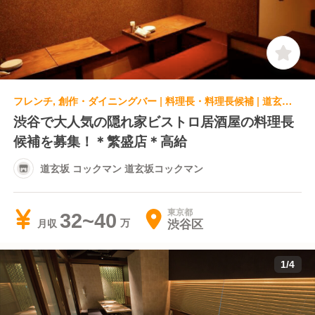
フレンチ, 創作・ダイニングバー | 料理長・料理長候補 | 道玄坂 コックマン 道玄坂コックマン
渋谷で大人気の隠れ家ビストロ居酒屋の料理長
候補を募集！＊繁盛店＊高給
道玄坂 コックマン 道玄坂コックマン
東京都
32~40
渋谷区
月収
1
/
4