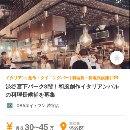
1
/
4
イタリアン, 創作・ダイニングバー | 料理長・料理長候補 | DRAエイトマン 渋谷店
渋谷宮下パーク3階！和風創作イタリアンバル
の料理長候補を募集
DRAエイトマン 渋谷店
東京都
30~45
渋谷区
月収