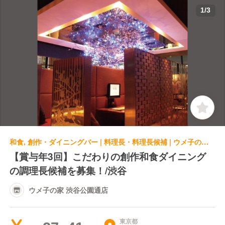
1
/
3
和食, 創作・ダイニングバー | 料理長・料理長候補 | ウメ子の家 渋谷公園通店
【賞与年3回】こだわりの創作和食ダイニング
の調理長候補を募集！/渋谷
ウメ子の家 渋谷公園通店
東京都