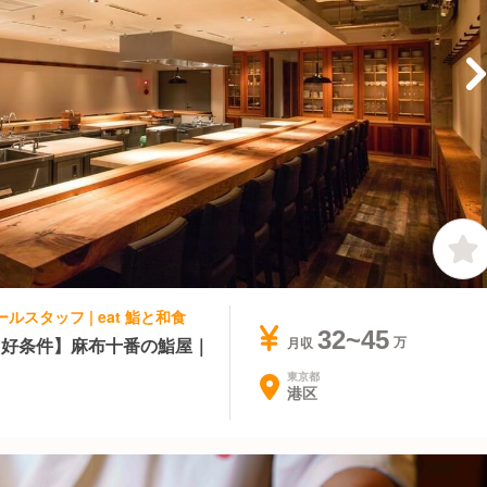
ルスタッフ | eat 鮨と和食
32~45
×好条件】麻布十番の鮨屋｜
月収
東京都
港区