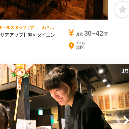
寿司・鮨, 居酒屋 | レストランサービス・ホールスタッフ | すし わさび 芝浦
30~42
ャリアアップ】寿司ダイニン
月収
東京都
港区
1
/
3