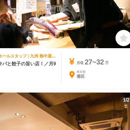
寿司・鮨, 居酒屋 | レストランサービス・ホールスタッフ | 九州 熱中屋 九州 熱中屋 新橋LIVE
27~32
サバと餃子の旨い店！／月9
月収
東京都
港区
1
/
2