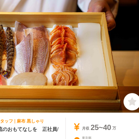
ッフ | 麻布 黒しゃり
25~40
流のおもてなしを 正社員/
月収
東京都