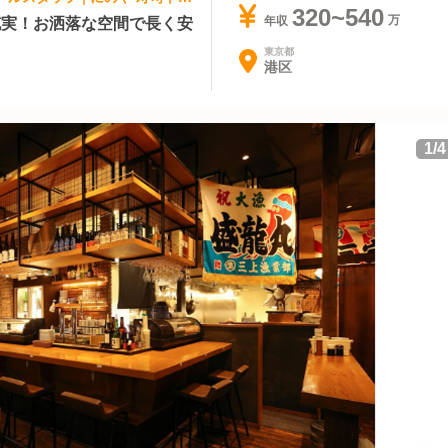
320~540
充実！お洒落な空間で長く安
年収
東京都
港区
1
/
4