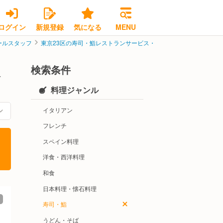
ログイン
新規登録
気になる
MENU
ールスタッフ
東京23区の寿司・鮨レストランサービス・ホールスタッフ
港区
検索条件
飲
料理ジャンル
イタリアン
フレンチ
スペイン料理
洋食・西洋料理
和食
日本料理・懐石料理
寿司・鮨
うどん・そば