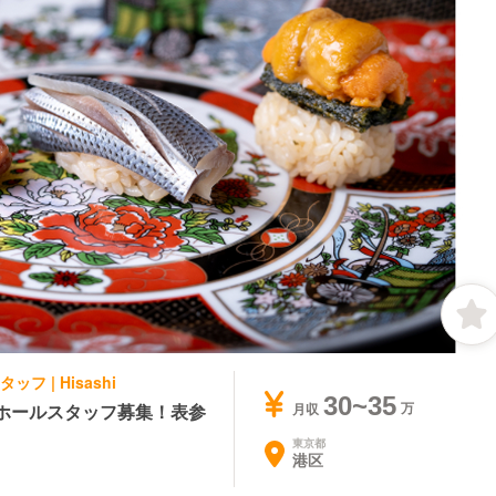
 | Hisashi
30~35
ホールスタッフ募集！表参
月収
東京都
港区