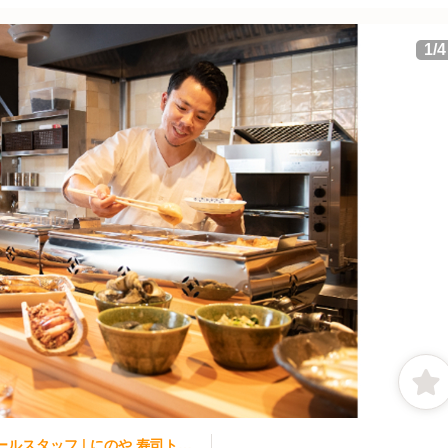
1
/
4
和食, 寿司・鮨 | レストランサービス・ホールスタッフ | にのや 寿司トおでん にのや大門店