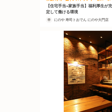
【住宅手当×家族手当】福利厚生が
定して働ける環境
にのや 寿司トおでん にのや大門店