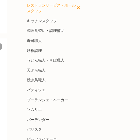
レストランサービス・ホール
スタッフ
キッチンスタッフ
調理見習い・調理補助
寿司職人
鉄板調理
うどん職人・そば職人
天ぷら職人
焼き鳥職人
パティシエ
ブーランジェ・ベーカー
ソムリエ
バーテンダー
バリスタ
ピッツァイオーロ