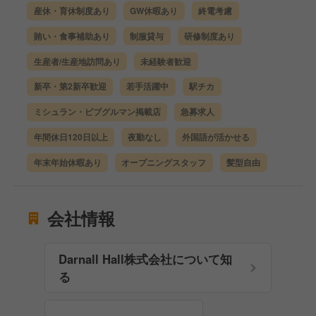
産休・育休制度あり
GW休暇あり
終電考慮
賄い・食事補助あり
制服貸与
研修制度あり
生産者/生産地訪問あり
未経験者歓迎
新卒・第2新卒歓迎
若手活躍中
駅チカ
ミシュラン・ビブグルマン掲載店
急募求人
年間休日120日以上
夜勤なし
外国語が活かせる
年末年始休暇あり
オープニングスタッフ
髪型自由
会社情報
Darnall Hall株式会社について知
る