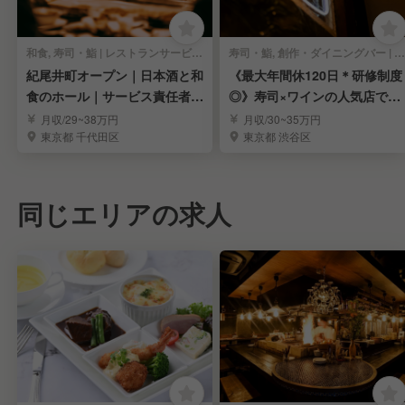
和食, 寿司・鮨 | レストランサービス・ホールスタッフ
寿司・鮨, 創作・ダイニングバー | レストランサービス・ホールスタッフ
紀尾井町オープン｜日本酒と和
《最大年間休120日＊研修制度
食のホール｜サービス責任者候
◎》寿司×ワインの人気店で社
補も歓迎
員スタッフ募集
月収/29~38万円
月収/30~35万円
東京都 千代田区
東京都 渋谷区
同じエリアの求人