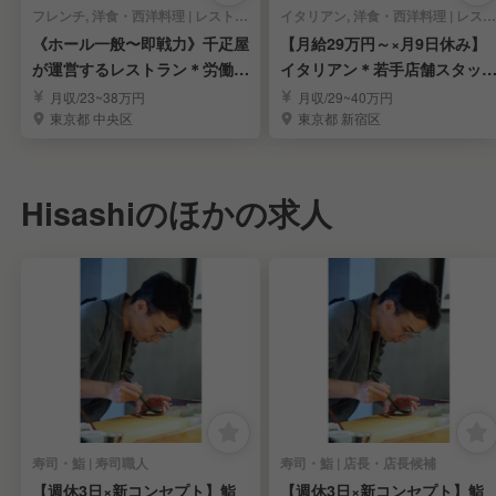
フレンチ, 洋食・西洋料理 | レストランサービス・ホールスタッフ
イタリアン, 洋食・西洋料理 | レストランサービス・ホールスタッフ
《ホール一般〜即戦力》千疋屋
【月給29万円～×月9日休み】
が運営するレストラン＊労働環
イタリアン＊若手店舗スタッ
境安定＊賞与年3回
募集
月収/23~38万円
月収/29~40万円
東京都 中央区
東京都 新宿区
Hisashiのほかの求人
寿司・鮨 | 寿司職人
寿司・鮨 | 店長・店長候補
【週休3日×新コンセプト】鮨
【週休3日×新コンセプト】鮨