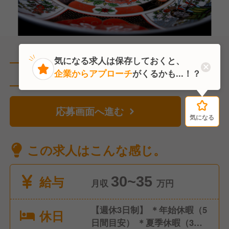
気になる求人は保存しておくと、
企業からアプローチ
がくるかも...！？
直近5人がこの求人を検討中
応募画面へ進む
気になる
気になる
この求人はこんな感じ。
給与
30~35
月収
万円
【週休3日制】 ＊年始休暇（5
休日
日間目安） ＊夏季休暇（3日