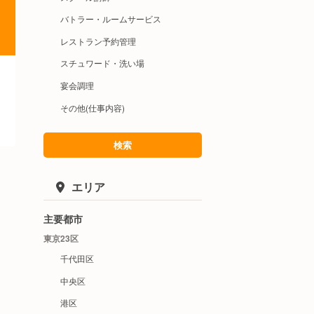
バトラー・ルームサービス
レストラン予約管理
スチュワード・洗い場
宴会調理
その他(仕事内容)
検索
エリア
主要都市
東京23区
千代田区
中央区
港区