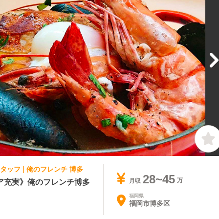
タッフ | 俺のフレンチ 博多
28~45
ア充実》俺のフレンチ博多
月収
福岡県
福岡市博多区