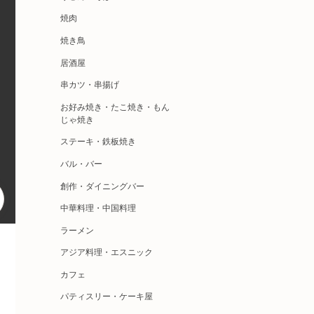
焼肉
焼き鳥
居酒屋
串カツ・串揚げ
お好み焼き・たこ焼き・もん
じゃ焼き
ステーキ・鉄板焼き
バル・バー
創作・ダイニングバー
中華料理・中国料理
ラーメン
アジア料理・エスニック
カフェ
パティスリー・ケーキ屋