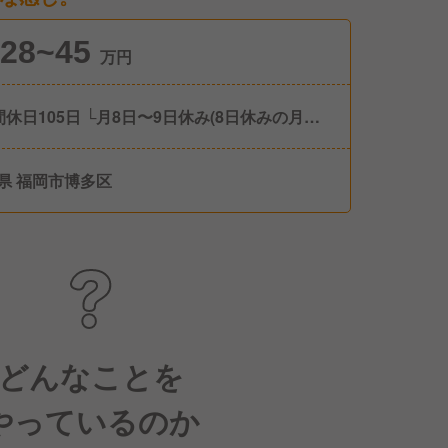
28~45
万円
間休日105日 └月8日〜9日休み(8日休みの月と9
の月が決まっています) その他にも下記のよ
休日・休暇制度がございます ■有給休暇 ■産
県 福岡市博多区
育休 ■結婚休暇 ■特別休暇 L配偶者が出産する
 L本人の父・母・子の葬儀
どんなことを
やっているのか