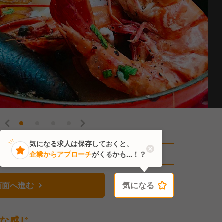
気になる求人は保存しておくと、
直近3人がこの求人を検討中
企業からアプローチ
がくるかも...！？
画面へ進む
気になる
気になる
な感じ。