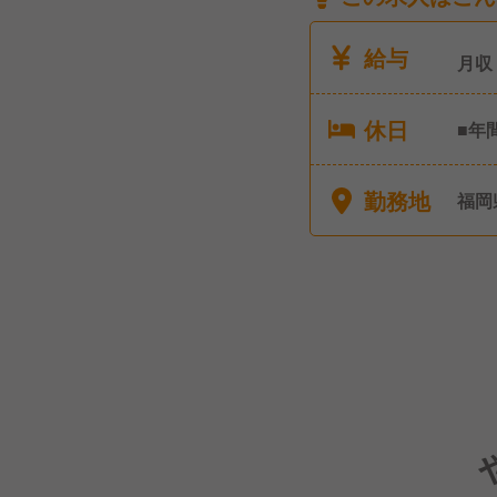
給与
月収
休日
■年
日休み
うな
勤務地
福岡
休・
とき