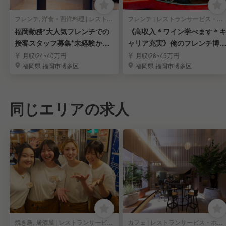
フレンチ, 洋食・西洋料理 | レストランサービス・ホールスタッフ
フレンチ | レストランサービス・ホールスタッフ
福岡勤務*大人気フレンチでの
《高収入＊ワイン学べます＊
接客スタッフ募集*未経験から
ャリア充実》俺のフレンチ博
学べる*
のホールスタッフ
月収/24~40万円
月収/28~45万円
福岡県 福岡市博多区
福岡県 福岡市博多区
同じエリアの求人
焼き鳥, 居酒屋 | レストランサービス・ホールスタッフ
カフェ | レストランサービス・ホールスタッフ