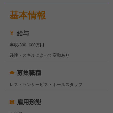
今回は、人員強化のため、福岡県福岡市にあるフレン
基本情報
チレストランのホールスタッフの募集です。
伝統的なフレンチを楽しむことができるレストランで
す。
業務内容は、お客様のご案内、オーダー対応、料理や
給与
ドリンクの提供、会計対応などのサービス業務全般で
す。
年収/300~600万円
フレンチレストランでのサービス経験がある方を歓迎
経験・スキルによって変動あり
します。
落ち着いた空間でお客様に向き合ったサービスをした
い方をお待ちしています。
募集職種
お休みはシフト制で月8日です。
休暇として産前産後休暇、介護休暇があり、安心して
レストランサービス・ホールスタッフ
働き続けることができます。
福利厚生として、研修制度、独立支援制度、資格取得
雇用形態
支援制度、海外旅行制度など、成長のための制度が整
っています。