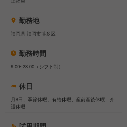
正社員
また、決算賞与の支給があります。
勤務地
当社サイト、フーズラボ・エージェントですがこのほ
かにも飲食店の求人を多数揃えております。
福岡県 福岡市博多区
地元で働きたい方、都心部で働きたいけど引っ越しの
お金がなくて困っている方などなど…どんなお悩みも
ご相談ください！
勤務時間
相談窓口事務所は東京、大阪、名古屋、福岡の4拠点
になりますが、WEB面談も実施しており、飲食専門
9:00~23:00（シフト制）
の転職・就職のプロが対応いたしますのでご安心くだ
さいませ。
休日
月8日、季節休暇、有給休暇、産前産後休暇、介
護休暇
試用期間