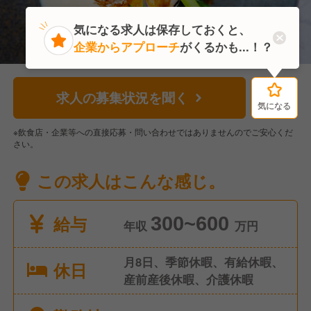
気になる求人は保存しておくと、
企業からアプローチ
がくるかも...！？
求人の募集状況を聞く
気になる
気になる
※飲食店・企業等への直接応募・問い合わせではありませんのでご安心くだ
さい。
この求人はこんな感じ。
給与
300~600
年収
万円
月8日、季節休暇、有給休暇、
休日
産前産後休暇、介護休暇