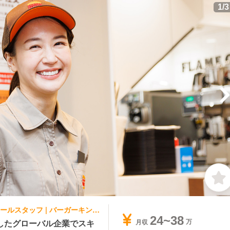
1
/
3
ファストフード | レストランサービス・ホールスタッフ | バーガーキング イオンモール八千代緑が丘店
24~38
したグローバル企業でスキ
月収