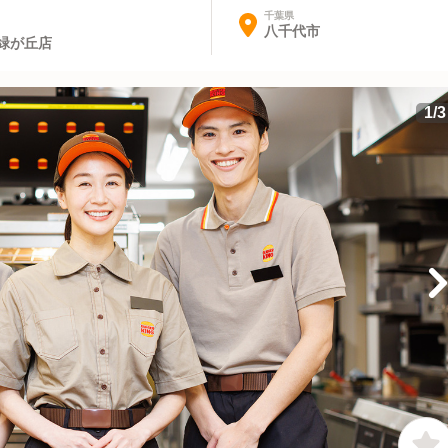
千葉県
八千代市
緑が丘店
1
/
3