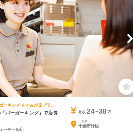
ファストフード | キッチンスタッフ | バーガーキング あすみが丘ブランニューモール店
24~38
上の「バーガーキング」で店長
月収
千葉県
千葉市緑区
ューモール店