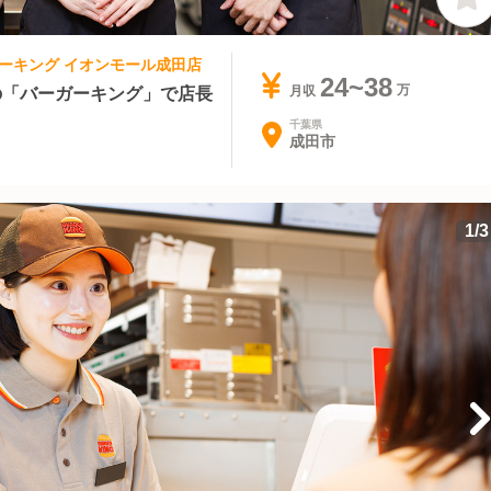
ーガーキング イオンモール成田店
24~38
上の「バーガーキング」で店長
月収
千葉県
成田市
1
/
3