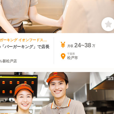
ファストフード | キッチンスタッフ | バーガーキング イオンフードスタイル新松戸店
24~38
上の「バーガーキング」で店長
月収
千葉県
松戸市
ル新松戸店
1
/
3