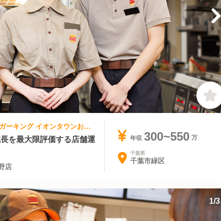
ファストフード | キッチンスタッフ | バーガーキング イオンタウンおゆみ野店
300~550
成長を最大限評価する店舗運
年収
千葉県
千葉市緑区
野店
1
/
3