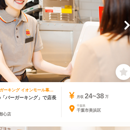
ファストフード | キッチンスタッフ | バーガーキング イオンモール幕張新都心店
24~38
上の「バーガーキング」で店長
月収
千葉県
千葉市美浜区
都心店