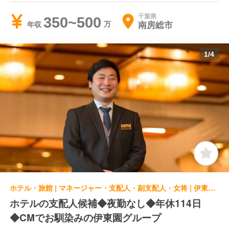
千葉県
350~500
南房総市
年収
1
/
4
ホテル・旅館 | マネージャー・支配人・副支配人・女将 | 伊東園ホテルズ 南国ホテル
ホテルの支配人候補◆夜勤なし◆年休114日
◆CMでお馴染みの伊東園グループ