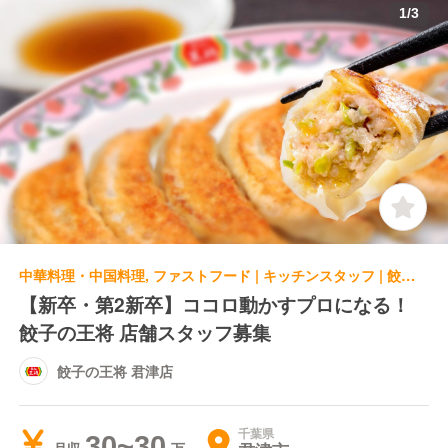
1
/
3
中華料理・中国料理, ファストフード | キッチンスタッフ | 餃子の王将 君津店
【新卒・第2新卒】ココロ動かすプロになる！
餃子の王将 店舗スタッフ募集
餃子の王将 君津店
千葉県
30~30