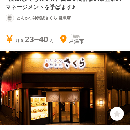
マネージメントを学ばます♪
とんかつ神楽坂さくら 君津店
千葉県
23~40
君津市
月収