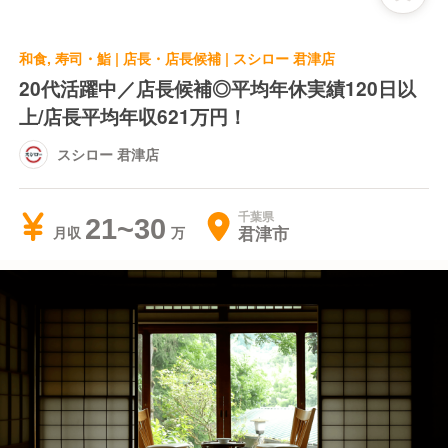
和食, 寿司・鮨 | 店長・店長候補 | スシロー 君津店
20代活躍中／店長候補◎平均年休実績120日以
上/店長平均年収621万円！
スシロー 君津店
千葉県
21~30
君津市
月収