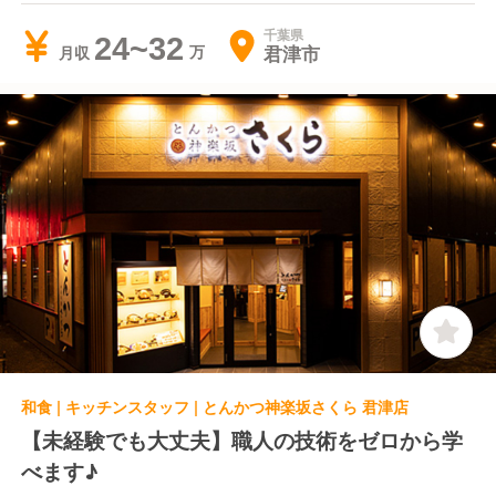
千葉県
24~32
君津市
月収
和食 | キッチンスタッフ | とんかつ神楽坂さくら 君津店
【未経験でも大丈夫】職人の技術をゼロから学
べます♪