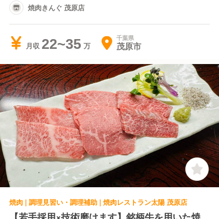
焼肉きんぐ 茂原店
千葉県
22~35
茂原市
月収
焼肉 | 調理見習い・調理補助 | 焼肉レストラン太陽 茂原店
【若手採用×技術磨けます】銘柄牛を用いた焼