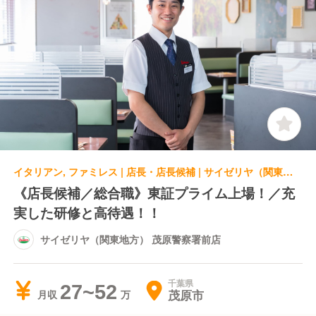
イタリアン, ファミレス | 店長・店長候補 | サイゼリヤ（関東地方） 茂原警察署前店
《店長候補／総合職》東証プライム上場！／充
実した研修と高待遇！！
サイゼリヤ（関東地方） 茂原警察署前店
千葉県
27~52
茂原市
月収