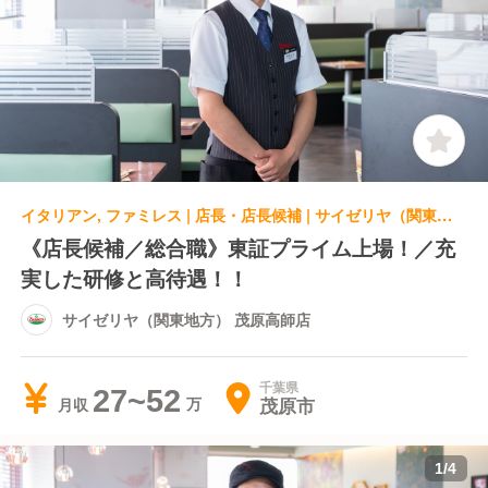
イタリアン, ファミレス | 店長・店長候補 | サイゼリヤ（関東地方） 茂原高師店
《店長候補／総合職》東証プライム上場！／充
実した研修と高待遇！！
サイゼリヤ（関東地方） 茂原高師店
千葉県
27~52
茂原市
月収
1
/
4