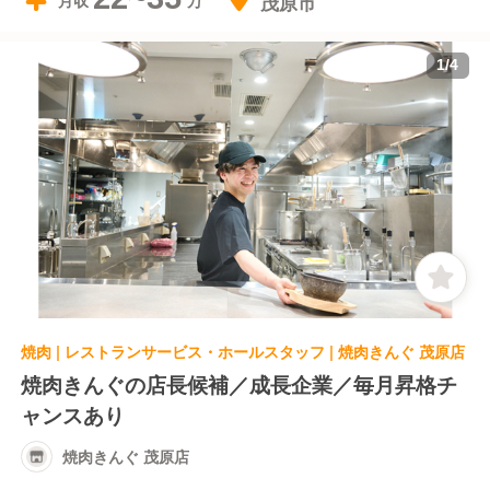
茂原市
月収
1
/
4
焼肉 | レストランサービス・ホールスタッフ | 焼肉きんぐ 茂原店
焼肉きんぐの店長候補／成長企業／毎月昇格チ
ャンスあり
焼肉きんぐ 茂原店