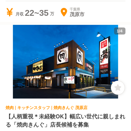
千葉県
22~35
茂原市
月収
1
/
4
焼肉 | キッチンスタッフ | 焼肉きんぐ 茂原店
【人柄重視＊未経験OK】幅広い世代に親しまれ
る「焼肉きんぐ」店長候補を募集