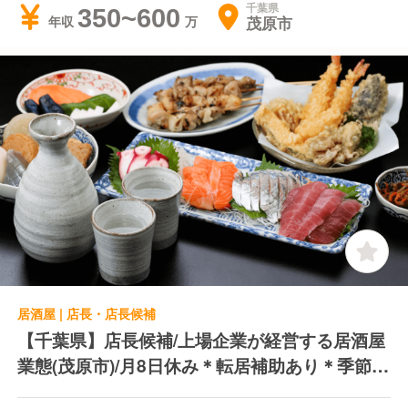
千葉県
350~600
茂原市
年収
居酒屋 | 店長・店長候補
【千葉県】店長候補/上場企業が経営する居酒屋
業態(茂原市)/月8日休み＊転居補助あり＊季節休
あり