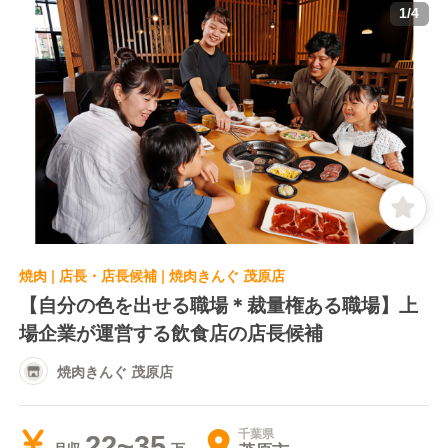
1
/
4
焼肉 | 店長・店長候補 | 焼肉きんぐ 茂原店
【自分の色を出せる職場＊裁量権ある職場】上
場企業が運営する飲食店の店長候補
焼肉きんぐ 茂原店
千葉県
22~35