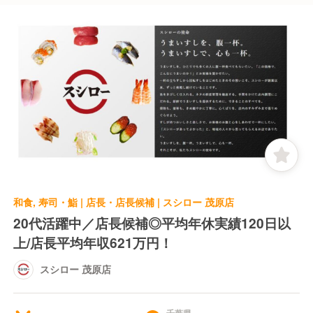
和食, 寿司・鮨 | 店長・店長候補 | スシロー 茂原店
20代活躍中／店長候補◎平均年休実績120日以
上/店長平均年収621万円！
スシロー 茂原店