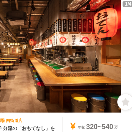
1
/
4
劇場 四街道店
320~540
自分流の「おもてなし」を
年収