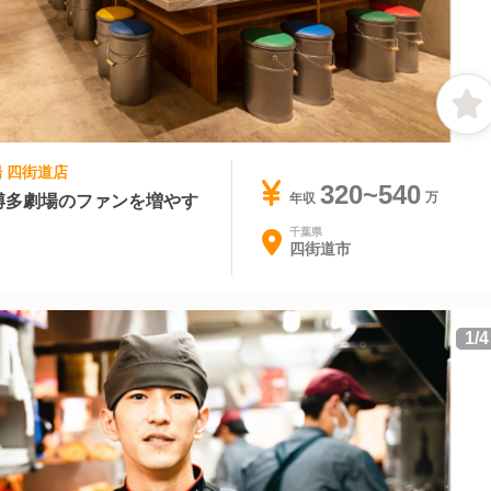
場 四街道店
320~540
】博多劇場のファンを増やす
年収
千葉県
四街道市
1
/
4