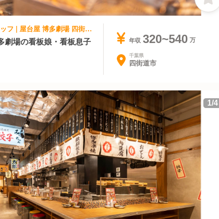
居酒屋 | レストランサービス・ホールスタッフ | 屋台屋 博多劇場 四街道店
320~540
多劇場の看板娘・看板息子
年収
千葉県
四街道市
1
/
4