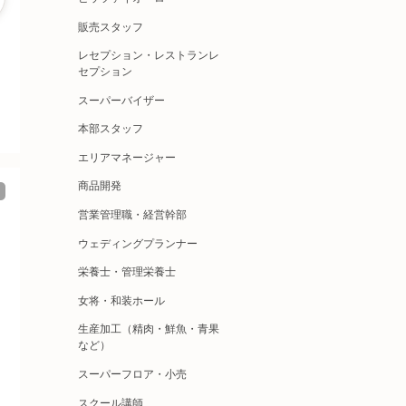
販売スタッフ
レセプション・レストランレ
セプション
スーパーバイザー
本部スタッフ
エリアマネージャー
商品開発
営業管理職・経営幹部
ウェディングプランナー
栄養士・管理栄養士
女将・和装ホール
生産加工（精肉・鮮魚・青果
など）
スーパーフロア・小売
スクール講師