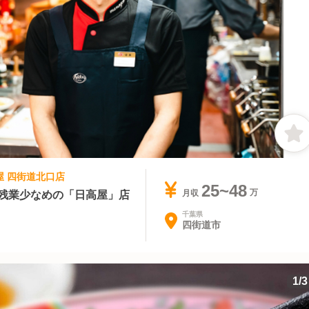
高屋 四街道北口店
25~48
＆残業少なめの「日高屋」店
月収
千葉県
四街道市
1
/
3