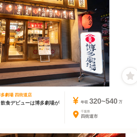
 博多劇場 四街道店
320~540
】飲食デビューは博多劇場が
年収
千葉県
四街道市