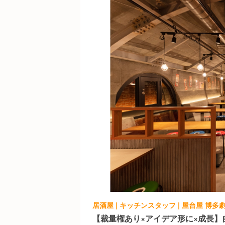
居酒屋 | キッチンスタッフ | 屋台屋 博多
【裁量権あり×アイデア形に×成長】