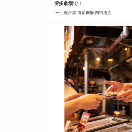
博多劇場で！
屋台屋 博多劇場 四街道店