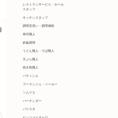
レストランサービス・ホール
スタッフ
キッチンスタッフ
調理見習い・調理補助
寿司職人
鉄板調理
うどん職人・そば職人
天ぷら職人
焼き鳥職人
パティシエ
ブーランジェ・ベーカー
ソムリエ
バーテンダー
バリスタ
ピッツァイオーロ