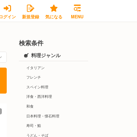
ログイン
新規登録
気になる
MENU
検索条件
料理ジャンル
イタリアン
フレンチ
スペイン料理
洋食・西洋料理
和食
日本料理・懐石料理
寿司・鮨
うどん・そば