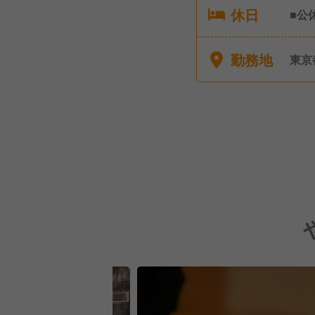
休日
■公
暇 
勤務地
東京