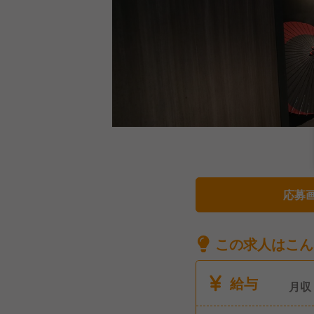
応募
この求人はこん
給与
月収