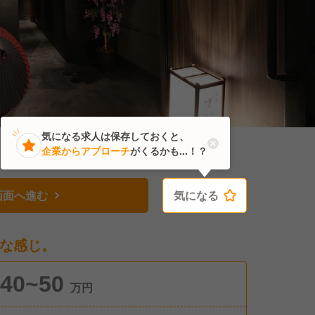
気になる求人は保存しておくと、
企業からアプローチ
がくるかも...！？
画面へ進む
気になる
気になる
な感じ。
40~50
万円