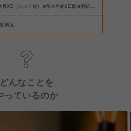
休月8日（シフト制） ■年末年始6日間 ■有給休
■その他 特別休暇など ※年間休日102日
都 港区
どんなことを
やっているのか