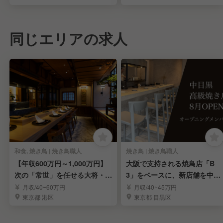
同じエリアの求人
和食, 焼き鳥 | 焼き鳥職人
焼き鳥 | 焼き鳥職人
【年収600万円～1,000万円】
大阪で支持される焼鳥店「B
次の「常世」を任せる大将・料
3」をベースに、新店舗を中目
理長候補募集
黒で立ち上げます
月収/40~60万円
月収/40~45万円
東京都 港区
東京都 目黒区