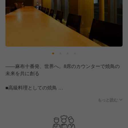
――麻布十番発、世界へ。8席のカウンターで焼鳥の
未来を共に創る
■高級料理としての焼鳥
秋田の高原比内地鶏を一本ずつ丁寧に串打ちし、備長
もっと読む
炭で一串一串、最適な火入れを施すおまかせコースを
ご提供しています。
■唯一無二の体験