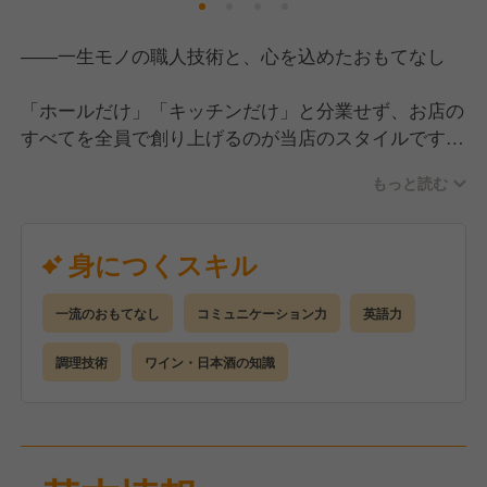
――一生モノの職人技術と、心を込めたおもてなし
「ホールだけ」「キッチンだけ」と分業せず、お店の
すべてを全員で創り上げるのが当店のスタイルです。
営業時はスタッフ5人程度で密に連携をとりながら、
もっと読む
調理・接客の両方を行っています。
【具体的には…】
身につくスキル
■仕込み・調理
食材のカットや盛り付け、一品料理の調理補助からス
一流のおもてなし
コミュニケーション力
英語力
タートします。
成長に合わせて、一生モノのスキルである串打ちや焼
調理技術
ワイン・日本酒の知識
きの技術まで、余すことなくお伝えします。
■おもてなし
カウンター越しに料理の説明やドリンクの提案を行