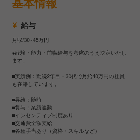
基本情報
い、お客様一人ひとりに合わせたサービスを提供しま
す。
給与
■空間づくり
片付けや清掃、セッティングなどを通じて、お客様が
月収/30~45万円
常に心地よく過ごせる環境を整えます。
※経験・能力・前職給与を考慮のうえ決定いたし
「将来は自分のお店を持ちたい」
ます。
「接客のプロとして成長したい」
「ソムリエを目指したい」
■実績例：勤続2年目・30代で月給40万円の社員
…きっかけは問いません。
も在籍しています。
面接では、あなたの挑戦したいことや大切にしている
■昇給：随時
価値観を、ぜひ率直にお聞かせください。
■賞与：業績連動
お会いできることを、心より楽しみにしています！
■インセンティブ制度あり
■交通費全額支給
■各種手当あり（資格・スキルなど）