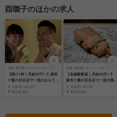
酉囃子のほかの求人
和食, 焼き鳥 | レストランサービス・ホールスタッフ
和食, 焼き鳥 | キッチンスタッフ
【残り1枠｜月給30万〜】麻布
【未経験歓迎｜月給30万〜】
十番の百名店で一流のおもてな
麻布十番の百名店で一流の焼
しを学ぶ
技術を学ぶ
月収/30~45万円
月収/30~45万円
東京都 港区
東京都 港区