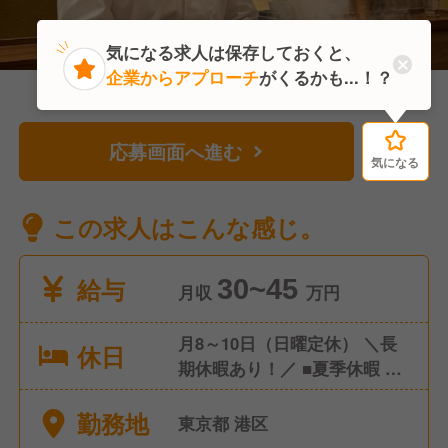
気になる求人は保存しておくと、
企業からアプローチ
がくるかも...！？
応募画面へ進む
気になる
気になる
この求人はこんな感じ。
給与
30~45
月収
万円
月8～10日（日曜定休） ＼長
休日
期休暇あり！／ ■夏季休暇 ■
年末年始休暇 ■慶弔休暇
勤務地
東京都 港区