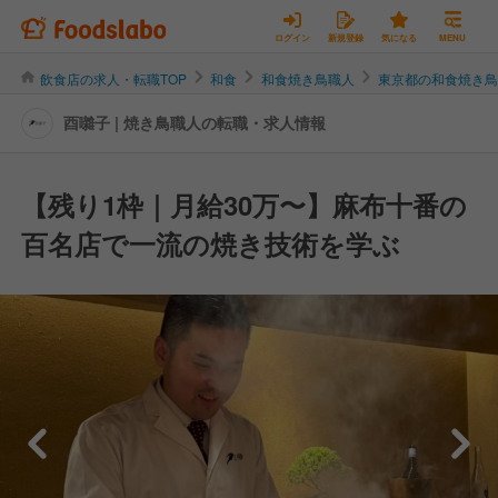
ログイン
新規登録
気になる
MENU
飲食店の求人・転職TOP
和食
和食焼き鳥職人
東京都の和食焼き
酉囃子 | 焼き鳥職人の転職・求人情報
【残り1枠｜月給30万〜】麻布十番の
百名店で一流の焼き技術を学ぶ