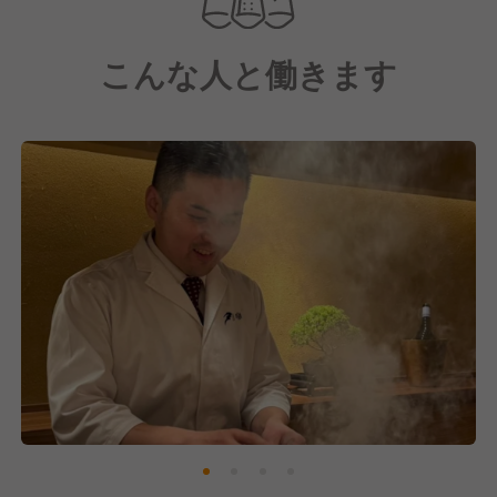
定番の塩・タレにとどまらず、スパイスやハーブを取
り入れ、厳選したワインとのペアリングを通じて、現
こんな人と働きます
代的な贅沢をご提案しています。
■グローバルな挑戦
海外展開も進めており、年1回の海外研修（フランス
など）を通じて、世界基準の食文化やサービスを学べ
る環境です。