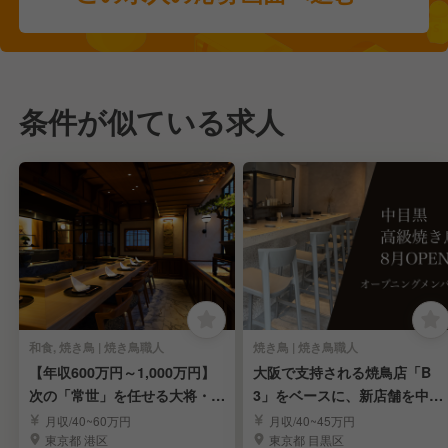
条件が似ている求人
和食, 焼き鳥 | 焼き鳥職人
焼き鳥 | 焼き鳥職人
【年収600万円～1,000万円】
大阪で支持される焼鳥店「B
次の「常世」を任せる大将・料
3」をベースに、新店舗を中目
理長候補募集
黒で立ち上げます
月収/40~60万円
月収/40~45万円
東京都 港区
東京都 目黒区