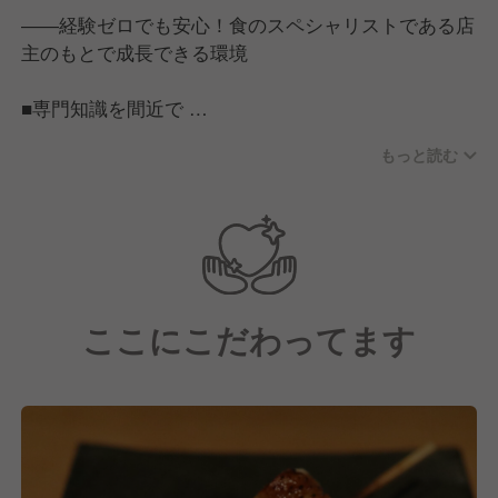
――経験ゼロでも安心！食のスペシャリストである店
主のもとで成長できる環境
■専門知識を間近で
ソムリエ、チーズプロフェッショナル、唎酒師（きき
もっと読む
ざけし）などの資格と豊富な経験を持つ店主から、業
界トップクラスの知識を直接学べる環境です。
■若手・未経験を応援
20代〜30代のメンバーも活躍しており、人柄を重視
した明るい職場です。わからないことも気軽に相談で
ここにこだわってます
きる環境が整っています。
■資格取得をバックアップ
ソムリエ資格の学費補助など、学びやスキルアップに
対する意欲を全力でサポートします。