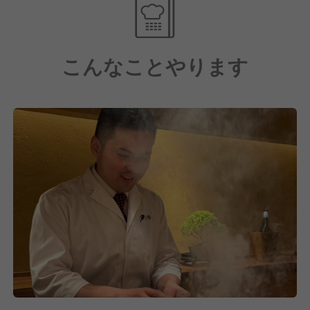
【2】1年で独立レベルへ
意欲次第で、1年後には独立を目指せるレベルの調理
技術や店舗運営ノウハウを身につけることが可能で
こんなことやります
す。
【3】一流の接客と人脈
ご来店されるのは経営層を中心としたお客様。スマー
トな所作や言葉遣いなど、一生モノのサービススキル
が磨かれます。
【4】キャリアは無限大
ブランドの中核メンバーとして幹部を目指す道も、海
外展開への挑戦も可能。あなたの理想のキャリアを実
現できる環境です。