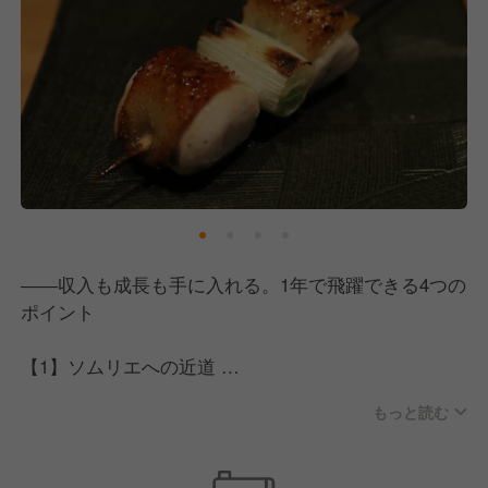
――収入も成長も手に入れる。1年で飛躍できる4つの
ポイント
【1】ソムリエへの近道
ソムリエ資格を持つオーナーから直接ノウハウを学
もっと読む
び、学費補助制度（合格時）を活用することで、働き
ながら専門性を高められます。