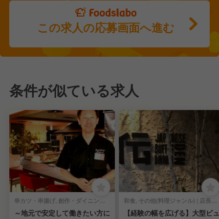
この求人の応募画面へ進む
条件が似ている求人
串カツ・串揚げ, 創作・ダイニングバー | 店長・店長候補
和食, その他(料理ジャンル) | 店長・店長候補
～地元で安定して働きたい方に
【経験の幅を広げる】大型ビ