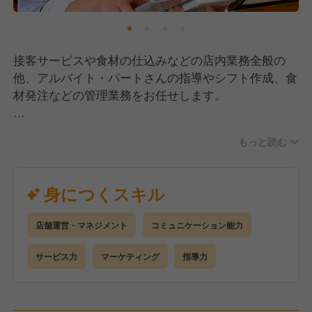
接客サービスや食材の仕込みなどの店内業務全般の
他、アルバイト・パートさんの指導やシフト作成、食
材発注などの管理業務をお任せします。
まずはホール・キッチンといった店内業務から覚えて
もっと読む
いただきます。
《ホール》
身につくスキル
お客様のご案内や商品提供、ハンディを使用した注文
取り、片付け、レジ対応など
店舗運営・マネジメント
コミュニケーション能力
《キッチン》
サービス力
マーケティング
指導力
揚げ物の調理や盛り付け作業、サイドメニューの調理
など
業務の流れを学び、徐々に運営管理業務に挑戦してい