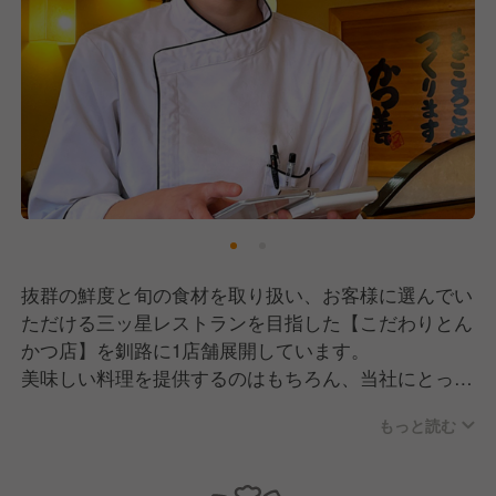
抜群の鮮度と旬の食材を取り扱い、お客様に選んでい
ただける三ッ星レストランを目指した【こだわりとん
かつ店】を釧路に1店舗展開しています。
美味しい料理を提供するのはもちろん、当社にとって
【おもてなしの心】こそ最大のスキル。
もっと読む
一歩先を見据えたサービスで顧客満足度を追求してい
ます。