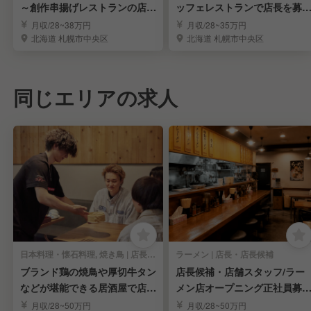
～創作串揚げレストランの店長
ッフェレストランで店長を募
候補を募集！
集！
月収/28~38万円
月収/28~35万円
北海道 札幌市中央区
北海道 札幌市中央区
同じエリアの求人
日本料理・懐石料理, 焼き鳥 | 店長・店長候補
ラーメン | 店長・店長候補
ブランド鶏の焼鳥や厚切牛タン
店長候補・店舗スタッフ/ラー
などが堪能できる居酒屋で店
メン店オープニング正社員募
長・店長候補
集！
月収/28~50万円
月収/28~50万円