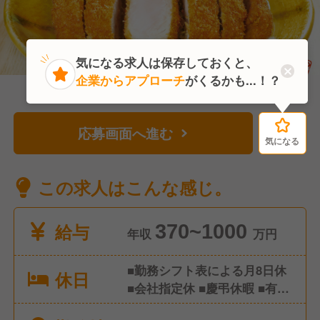
気になる求人は保存しておくと、
企業からアプローチ
がくるかも...！？
応募画面へ進む
気になる
気になる
この求人はこんな感じ。
給与
370~1000
年収
万円
■勤務シフト表による月8日休
休日
■会社指定休 ■慶弔休暇 ■有給
休暇(入社6ヶ月経過後:10日) ■