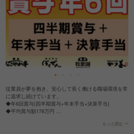
従業員が夢を抱き、安心して長く働ける職場環境を常
に追求し続けています。
◆年6回賞与(四半期賞与+年末手当+決算手当)
◆平均賞与額178万円
◆平均年収600万円(店長平均700万円)
もっと読む
◆積立率100％の退職金完備(平均退職金2200万円)
業界トップクラスの給与水準&待遇で、キャリアを磨