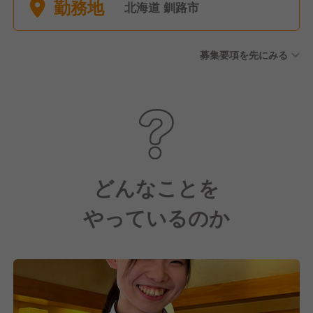
勤務地
年間休日96日
北海道 釧路市
募集要項を先にみる
どんなことを
やっているのか