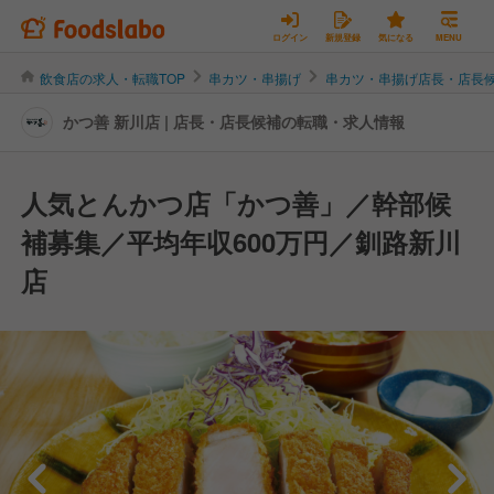
ログイン
新規登録
気になる
MENU
飲食店の求人・転職TOP
串カツ・串揚げ
串カツ・串揚げ店長・店長
かつ善 新川店 | 店長・店長候補の転職・求人情報
人気とんかつ店「かつ善」／幹部候
補募集／平均年収600万円／釧路新川
店