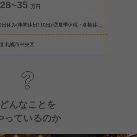
28~35
万円
9日休み(年間休日110日) ②夏季休暇・冬期休暇
得 ③有給休暇100％取得可
道 札幌市中央区
どんなことを
やっているのか