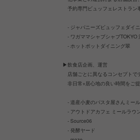
予約専門ビュッフェレストラン
- ジャパニーズビュッフェダイニ
- ワガママシャブシャブTOKYO
- ホットポットダイニング翠
▶飲食店企画、運営
店舗ごとに異なるコンセプトでデ
非日常+居心地の良い時間をご提
- 道産小麦のパスタ屋さんミー
- アウトドアカフェ ミールラウ
- Source06
- 発酵ヤード
- maze