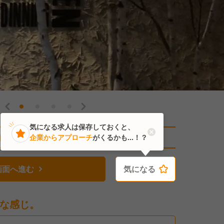
気になる求人は保存しておくと、
直近2人がこの求人を検討中
企業からアプローチ
がくるかも...！？
画面へ進む
気になる
気になる
な感じ。