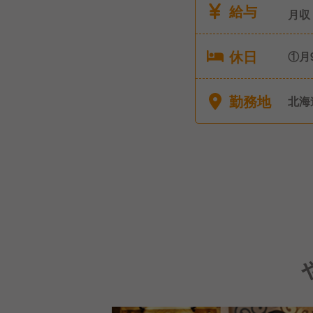
給与
月収
休日
①月
の取
勤務地
北海