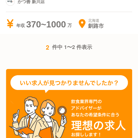
かつ善 新川店
北海道
370~1000
釧路市
年収
2
件中 1〜2 件表示