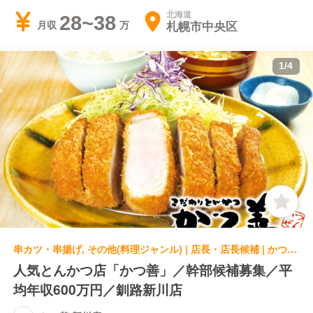
北海道
28~38
札幌市中央区
月収
1
/
4
串カツ・串揚げ, その他(料理ジャンル) | 店長・店長候補 | かつ善 新川店
人気とんかつ店「かつ善」／幹部候補募集／平
均年収600万円／釧路新川店