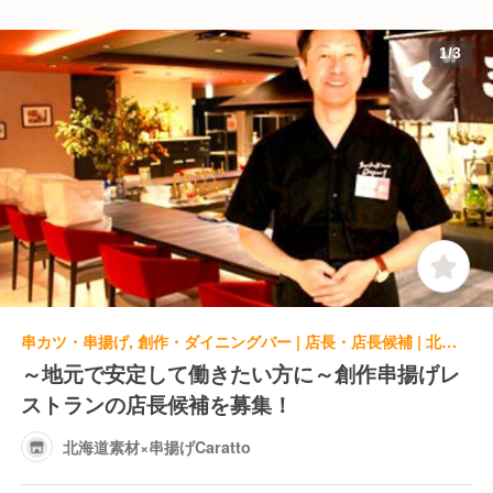
1
/
3
串カツ・串揚げ, 創作・ダイニングバー | 店長・店長候補 | 北海道素材×串揚げCaratto
～地元で安定して働きたい方に～創作串揚げレ
ストランの店長候補を募集！
北海道素材×串揚げCaratto