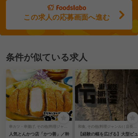
この求人の応募画面へ進む
条件が似ている求人
串カツ・串揚げ, その他(料理ジャンル) | 店長・店長候補
和食, その他(料理ジャンル) | 店長・店長候補
人気とんかつ店「かつ善」／幹
【経験の幅を広げる】大型ビ