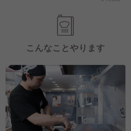
書いたように、新卒の方には様々な部門でご活躍いた
だいたいと考えております！成長・挑戦思考の方を大
募集☆彡
現在も成長中!!
・店舗数増大
こんなことやります
・新スタイル店舗の確立
・新規事業への挑戦
今後も成長し続けるために、これまでのノウハウを活
かし、店舗数の増大や新しい生活様式にも対応するた
め新スタイル店舗の確立に力を注いでいます！