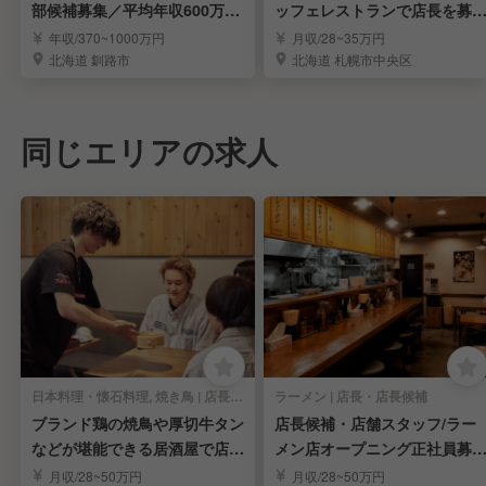
部候補募集／平均年収600万円
ッフェレストランで店長を募
／釧路新川店
集！
年収/370~1000万円
月収/28~35万円
北海道 釧路市
北海道 札幌市中央区
同じエリアの求人
日本料理・懐石料理, 焼き鳥 | 店長・店長候補
ラーメン | 店長・店長候補
ブランド鶏の焼鳥や厚切牛タン
店長候補・店舗スタッフ/ラー
などが堪能できる居酒屋で店
メン店オープニング正社員募
長・店長候補
集！
月収/28~50万円
月収/28~50万円