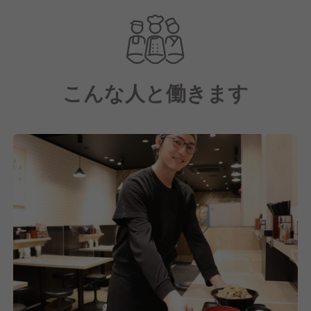
にくが使われており、パンチのある味わいが特徴で
す。このにんにくの風味が、すた丼の味を引き立て、
食欲をそそります。
3. シンプルかつ大胆なメニュー構成
こんな人と働きます
メニューはシンプルながらも、ガツンとした味わいの
丼物が中心です。すた丼をベースに、卵やチーズ、野
菜などのトッピングを加えたバリエーションも展開し
ています。また、ラーメンや定食なども提供していま
す。
4. リーズナブルな価格
ボリュームに対して価格はリーズナブルで、コストパ
フォーマンスの高さも魅力の一つです。気軽にお腹い
っぱい食べられるのが、特に学生や若者に支持されて
いる理由です。