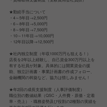
★勤続手当について
・4～5年目→2,500円
・6～8年目→5,000円
・8～9年目→7,500円
・10～11年目→10,000円
・12年目以降→12,500円
★社内独立制度（年収1000万円も狙える！）
店長を2年以上経験し、自己資金300万円以上を
有する社員が対象。具体的には開業資金の援
助、独立計画書・事業計画書の作成フォロー、
金融機関の斡旋など。協力は惜しみません！
★年2回の成長支援制度（人事評価制度）
職位別の数値結果（QSC・人件費・原価・定着
率・売上）・職務姿勢及び役割の2種類の実績を