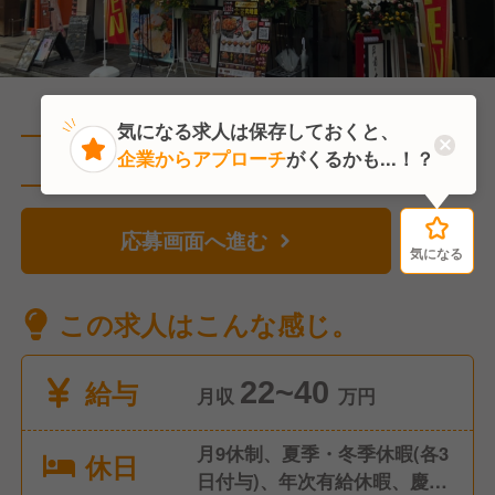
気になる求人は保存しておくと、
企業からアプローチ
がくるかも...！？
直近1人がこの求人を検討中
応募画面へ進む
気になる
気になる
この求人はこんな感じ。
給与
22~40
月収
万円
月9休制、夏季・冬季休暇(各3
休日
日付与)、年次有給休暇、慶弔