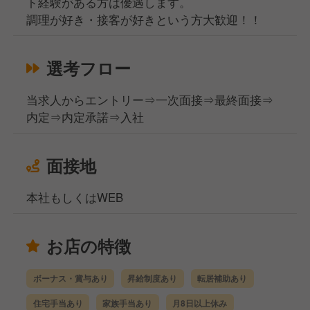
ト経験がある方は優遇します。
調理が好き・接客が好きという方大歓迎！！
選考フロー
当求人からエントリー⇒一次面接⇒最終面接⇒
内定⇒内定承諾⇒入社
面接地
本社もしくはWEB
お店の特徴
ボーナス・賞与あり
昇給制度あり
転居補助あり
住宅手当あり
家族手当あり
月8日以上休み