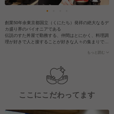
創業50年余東京都国立（くにたち）発祥の絶大なるデ
カ盛り界のパイオニアである
伝説のすた丼屋で勤務する、仲間はとにかく、料理調
理が好きで人と接することが好きな人々の集まりで
す！！
もっと読む
調理・接客・経営・キャリアアップなど様々な目標に
対して、突き進んでいます！！
ここにこだわってます