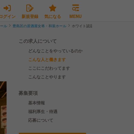
ログイン
新規登録
気になる
MENU
ホール
豊島区の居酒屋女将・和装ホール
ホワイト認定企業｜昭和のロマンが詰
この求人について
どんなことをやっているのか
こんな人と働きます
ここにこだわってます
こんなことやります
募集要項
基本情報
福利厚生・待遇
応募について