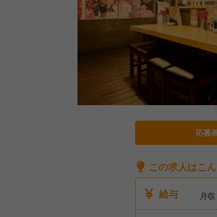
応募
この求人はこん
給与
月収