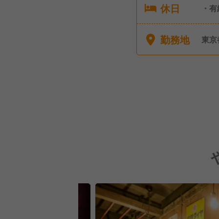
休日
・有
・感
店舗
勤務地
東京
休 