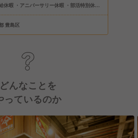
給休暇 ・アニバーサリー休暇 ・部活特別休暇
染症による休暇 ・慶弔休暇 ・永年勤続休暇 ・
休暇 ・産前産後休暇 ・育児休業 ・産後パパ育
都 豊島区
など
どんなことを
やっているのか