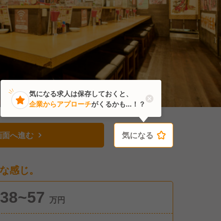
気になる求人は保存しておくと、
企業からアプローチ
がくるかも...！？
画面へ進む
気になる
気になる
な感じ。
38~57
万円