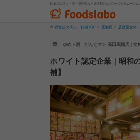
飲食店の求人・正社員転職なら業界NO.1のフーズラボエージェ
飲食店の求人・転職TOP
居酒屋
居酒屋女将
ゆめト酒 だんとマン 高田馬場店 | 
ホワイト認定企業｜昭和
補】