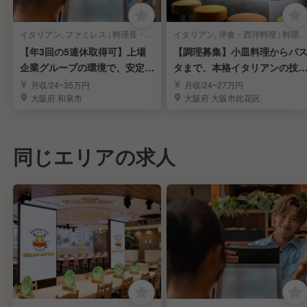
イタリアン, ファミレス | 料理長・料理長候補
イタリアン, 洋食・西洋料理 | 料理長・料理長候補
【年3回の5連休取得可】上場
【調理募集】小皿料理からパ
企業グループの環境で、安定し
タまで、本格イタリアンの技
たキャリアアップ！
を習得
月収/24~35万円
月収/24~27万円
大阪府 和泉市
大阪府 大阪市此花区
同じエリアの求人