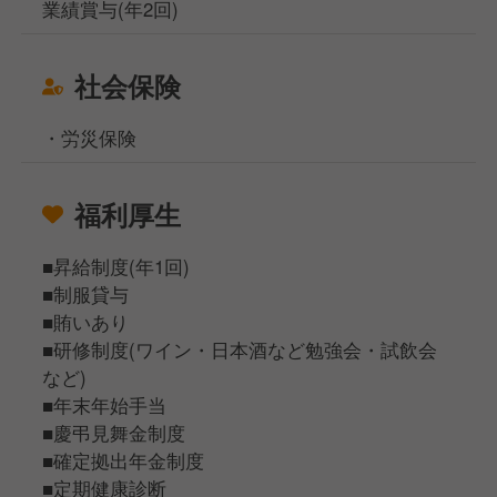
業績賞与(年2回)
社会保険
・労災保険
福利厚生
■昇給制度(年1回)
■制服貸与
■賄いあり
■研修制度(ワイン・日本酒など勉強会・試飲会
など)
■年末年始手当
■慶弔見舞金制度
■確定拠出年金制度
■定期健康診断