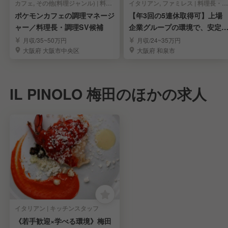
カフェ, その他(料理ジャンル) | 料理長・料理長候補
イタリアン, ファミレス | 料理長・料理長候補
ポケモンカフェの調理マネージ
【年3回の5連休取得可】上場
ャー／料理長・調理SV候補
企業グループの環境で、安定
たキャリアアップ！
月収/35~50万円
月収/24~35万円
大阪府 大阪市中央区
大阪府 和泉市
IL PINOLO 梅田のほかの求人
イタリアン | キッチンスタッフ
《若手歓迎×学べる環境》梅田