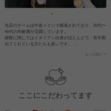
これからもお客様に"ゆとりとやすらぎ"を提供してい
き、愛されるお店づくりを目指してまいります。
そこで現在は、一緒にお店を盛り上げてくれる新しい
当店のチームは中途メインで構成されており、30代〜
メンバーの採用を進めています。
40代の年齢層が活躍しています。
経験に関してはイタリアン出身がほとんどで、長年勤
めてくれている方たちも多いです。
もっと読む
みんな助け合いの精神を持っているので、人間関係も
良好です！
ホール・キッチンとの連携も大事にしているので、コ
ミュニケーションをしっかり取っています。
そして、お客様の笑顔のためにモチベーション高く仕
事をしてくれていると思います！
ここにこだわってます
《求める人物像について》
良い意味で「変わった人」に来て欲しいですね…！