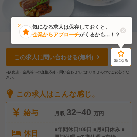
気になる求人は保存しておくと、
企業からアプローチ
がくるかも...！？
この求人に問い合わせる(無料)
気になる
気になる
※飲食店・企業等への直接応募・問い合わせではありませんのでご安心くだ
さい。
この求人はこんな感じ。
給与
32~40
月収
万円
■年間休日105日 ■月8日休み ■
休日
夏期休暇 ■冬期休暇 ■有給休