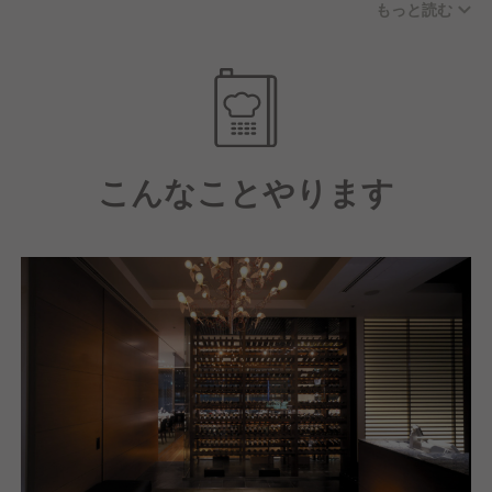
もっと読む
創りあげていきます。
また、限定メニューのほかグランドメニューに関して
も季節に合わせてラインナップを変えたりしていま
す。
今回はスーシェフの募集！
イタリアン経験5年以上の方としてのご入社であれば
こんなことやります
メニュー開発にも携われます！
あわせて、運営元ではイタリアンのほかに
さまざまな業態の展開(カフェレストラン・鉄板焼
き・焼肉など)をしています。
学びの機会・場所の提供は惜しまないので、
違う業態でやってみたい気持ちがあれば店舗間の異動
もできますよ！
【あなたに合わせたキャリアを応援！】
運営元は、安定した経営基盤を持つ大手企業「ユニマ
ットグループ」の子会社です。