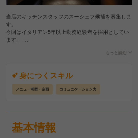
腰を据えて長く働けるほか、まだまだ店舗展開も考え
ていますので、いろんなキャリアを積めますよ！
当店のキッチンスタッフのスーシェフ候補を募集しま
す。
また、独立を夢見ている方も私たちはウェルカムで
今回はイタリアン5年以上勤務経験者を採用としてい
す！
ます。
働きながら、繁忙店・人気店になるための店舗運営ノ
ウハウなどぜひ学んでいただければと思います！
もっと読む
【主な業務内容詳細】
■開店前の清掃
■仕込み〜盛り付け含めた調理業務全般
身につくスキル
■料理の提供、洗い場のヘルプ
■食材の仕入れ・発注管理
メニュー考案・企画
コミュニケーション力
■新しいメニュー開発
etc...
あなたの経験を活かして、ぜひ当店を盛り上げていた
基本情報
だけたらと思います！