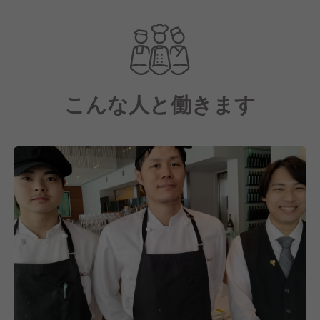
お客様には梅田の街並みを楽しんでいただきながら、
こだわりのイタリアンと豊富なラインナップのワイン
を提供しています。
ガラス張りで、洗練された空間の店内は全94席。
こんな人と働きます
完全個室もあるので、ビジネスや商談、大切な記念日
やデートでの利用などさまざまなニーズに応えていま
す。
料理に関してはランチタイムはコースメニュー、ディ
ナーはコースをメインにアラカルトも提供。
アンティパストからドルチェまで一切手を抜かずに、
一流の職人が手がけていきます。
また、ワインは約100種類取り扱っており、料理との
マリアージュを楽しめるようになっています。
オープン以来、当店はおかげさまで多くのお客様にご
来店いただいています。