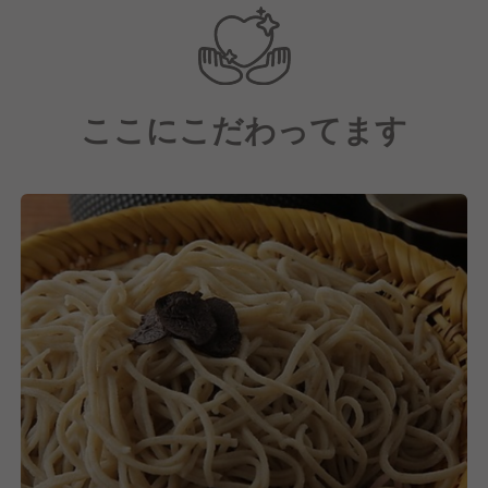
「心地よい店」とは、働く私たち自身が心地よいと感
じられる場所でなければ実現できません。チームはお
互いの仕事をリスペクトし、より良い店にするための
改善案を日々出し合っています。伝統を重んじながら
ここにこだわってます
も、新しい挑戦を恐れない。そんな探求心あふれるプ
ロフェッショナルが揃う職場です。