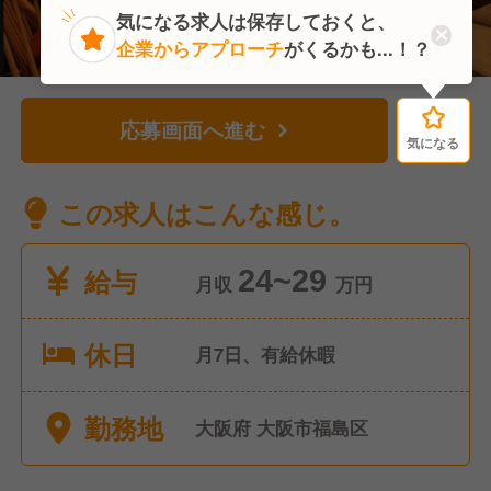
気になる求人は保存しておくと、
企業からアプローチ
がくるかも...！？
応募画面へ進む
気になる
気になる
この求人はこんな感じ。
給与
24~29
月収
万円
休日
月7日、有給休暇
勤務地
大阪府 大阪市福島区