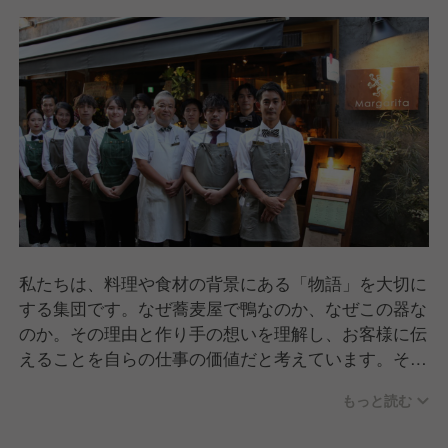
私たちは、料理や食材の背景にある「物語」を大切に
する集団です。なぜ蕎麦屋で鴨なのか、なぜこの器な
のか。その理由と作り手の想いを理解し、お客様に伝
えることを自らの仕事の価値だと考えています。その
ため、スタッフは蕎麦や鴨の生産者、器の作家さんた
もっと読む
ちの想いを常に胸に抱いて厨房やホールに立っていま
す。