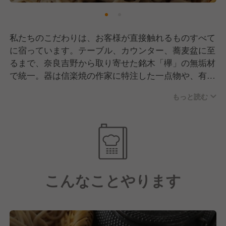
私たちのこだわりは、お客様が直接触れるものすべて
に宿っています。テーブル、カウンター、蕎麦盆に至
るまで、奈良吉野から取り寄せた銘木「欅」の無垢材
で統一。器は信楽焼の作家に特注した一点物や、有田
焼、九谷焼など、スタッフが現地を訪ねて選んだもの
もっと読む
だけを使い、料理一皿一皿の舞台を演出します。
お酒を愉しむ時間も特別です。日本酒は大阪錫器や富
山県能作の粋な酒器で、ワインやウイスキーはリーデ
ル社製のグラスで提供。これらは全て、私たちが目指
す「粋にお酒が楽しめるお店」というコンセプトを形
にするための大切な要素です。空間、器、そして料
こんなことやります
理。そのすべてが揃って初めて、みかどの時間は完成
します。