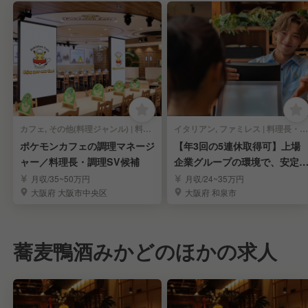
カフェ, その他(料理ジャンル) | 料理長・料理長候補
イタリアン, ファミレス | 料理長・料理長候補
ポケモンカフェの調理マネージ
【年3回の5連休取得可】上場
ャー／料理長・調理SV候補
企業グループの環境で、安定
たキャリアアップ！
月収/35~50万円
月収/24~35万円
大阪府 大阪市中央区
大阪府 和泉市
蕎麦鴨酒みかどのほかの求人