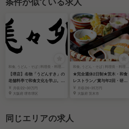
条件が似ている求人
和食, うどん・そば | 料理長・料理長候補
和食, うどん・そば | 料理長・料理長候補
【堺店】名物「うどんすき」の
★完全週休2日制★茨木・和食
老舗料亭で和食文化を学ぶ。調
レストラン／賞与年2回・研修
理スタッフ！
充実
月収/22~30万円
月収/26~35万円
大阪府 堺市堺区
大阪府 茨木市
同じエリアの求人