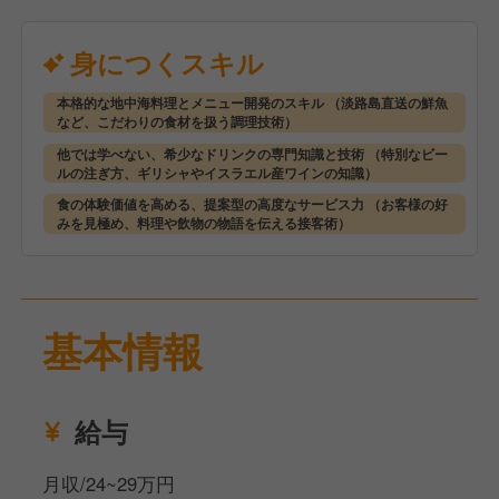
ホールでは、上質な空間と体験を演出するディレクタ
ー役を担います。お客様を奈良吉野の銘木カウンター
身につくスキル
へご案内し、信楽焼の特注品や大阪錫器で料理や日本
酒を提供。器の選定からお酒のペアリング提案まで、
本格的な地中海料理とメニュー開発のスキル （淡路島直送の鮮魚
など、こだわりの食材を扱う調理技術）
お客様の五感に響く「心地よい時間」を創り上げるこ
とが、あなたの大切なミッションです。
他では学べない、希少なドリンクの専門知識と技術 （特別なビー
ルの注ぎ方、ギリシャやイスラエル産ワインの知識）
食の体験価値を高める、提案型の高度なサービス力 （お客様の好
みを見極め、料理や飲物の物語を伝える接客術）
基本情報
給与
月収/24~29万円