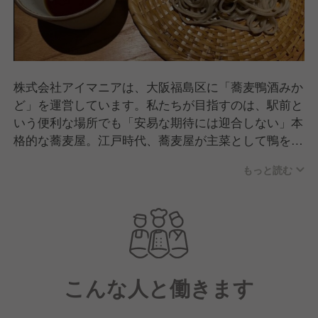
株式会社アイマニアは、大阪福島区に「蕎麦鴨酒みか
ど」を運営しています。私たちが目指すのは、駅前と
いう便利な場所でも「安易な期待には迎合しない」本
格的な蕎麦屋。江戸時代、蕎麦屋が主菜として鴨を提
供した「呑み処」であった原点に立ち返り、現代の街
もっと読む
で長く愛される店へと進化を続けています。 （出
典：株式会社アイマニア公式HP）
全国から届く蕎麦の実を毎日石臼で挽き、手打ちする
二八蕎麦はもちろん、和歌山の紀州鴨を使った多彩な
鴨料理が当店の主役です。日本酒とのペアリングが愉
しめるコースも用意し、嗜好品としての蕎麦の醍醐味
こんな人と働きます
を提案。ただ食事をする場所ではなく、豊かな時間を
過ごすための空間を提供しています。