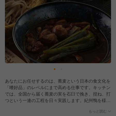
あなたにお任せするのは、蕎麦という日本の食文化を
「嗜好品」のレベルにまで高める仕事です。キッチン
では、全国から届く蕎麦の実を石臼で挽き、捏ね、打
つという一連の工程を日々実践します。紀州鴨を様々
な部位や調理法で操り、料理人としての探求心を形に
もっと読む
してください。