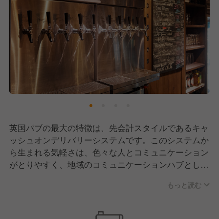
英国パブの最大の特徴は、先会計スタイルであるキャ
ッシュオンデリバリーシステムです。このシステムか
ら生まれる気軽さは、色々な人とコミュニケーション
がとりやすく、地域のコミュニケーションハブとし
て、社会に必要とされています。上記の理由から国際
もっと読む
都市には良い英国パブが必須。「福岡を本当の意味で
国際都市にしよう！」と2006年に開業、福岡在住の
外国人から絶大な支持を得ることができました。