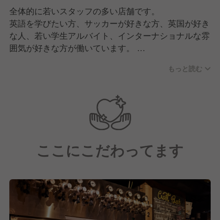
全体的に若いスタッフの多い店舗です。
英語を学びたい方、サッカーが好きな方、英国が好き
な人、若い学生アルバイト、インターナショナルな雰
囲気が好きな方が働いています。
楽しいサービスや料理を提供するには、店舗の人間関
もっと読む
係が大切です。人それぞれ、快適に思う距離感は違う
ので、押し付けづ、尊重しながらも、挨拶と、機嫌の
良い空気感を漂わすことは忘れずにお願いします。
会社の方針として、フードは個人技術より、アルバイ
トでも美味しい商品を出すにはどうすればよいかとい
う仕組み重視です。なので、料理技術をお持ちでない
ここにこだわってます
方も安心してください。
また、クラフトビールなどの仕入れもやっていただく
ので、クラフトビールを学びたい方はとても良い環境
です。