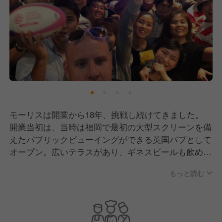
モーリスは開業から18年、挑戦し続けてきました。
開業当初は、当時は福岡で最初の大型スクリーンを備
えたパブリックビューイングができる英国パブとして
オープン。広いテラスがあり、ギネスビールも飲める
とあって、外国人に大人気となりました。12年前にビ
もっと読む
ール専用冷蔵庫を導入し、福岡クラフトビール業界の
パイオニア的な存在になりました。
8年前に全国的にも珍しい10種類のクラフトビールが
楽しめる和カフェ居酒屋「筥崎鳩太郎商店」を開業