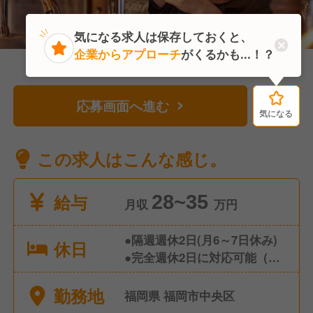
気になる求人は保存しておくと、
企業からアプローチ
がくるかも...！？
応募画面へ進む
気になる
気になる
この求人はこんな感じ。
給与
28~35
月収
万円
●隔週週休2日(月6～7日休み)
休日
●完全週休2日に対応可能（給
料調整有） ●年末年始休暇 ●
勤務地
慶弔休暇 ●有給休暇 …有給は
福岡県 福岡市中央区
全消化を推奨 消化できなか