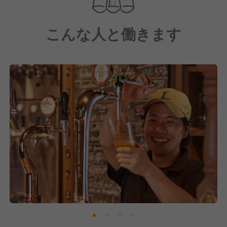
し、現在フォロワー数1.1万人を誇る人気店になって
います。
こんな人と働きます
2022年には、福岡の人気ブリュワリー「フクオカク
ラフト」に資本参加。
2023年には、当社オリジナルのクラフトビール「モ
ーリスヘイジーIPA」を発売。大人気となっていま
す。また、2023年は、東京の新宿３丁目に「モーリ
ス ラムチョップ」を出店しました。なお新宿店は、
2024年10月スタート全国放送の刑事ドラマの撮影で
使われています。主人公が通うスポーツバー兼隠れ家
という設定です。
これからも、社会に必要とされ続けるためにモーリス
は変わり続けます。
労働環境も、開業から少しずつ整備し、かなり働きや
すくなりました。
もちろん、これからも誠実に還元していきます！