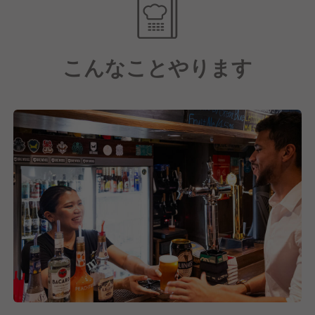
現在ではライバルが増えたので広いテラス以外のこだ
わり「クラフトビール」を強化しています。2023年
にオリジナルクラフトビール「モーリスヘイジー
こんなことやります
IPA」を発売し大人気になっています。近年は全店に
大型ビール専用冷蔵庫の設置が完了しまた。
広いテラス、パブリックビューイング、クラフトビー
ル、英国パブ料理、英国パブの再現度レベルが高い内
装、立地などの豊富な強みのある、独特なインターナ
ショナル空間を作り出しています！