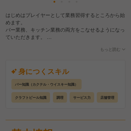
はじめはプレイヤーとして業務習得するところから始
めます。
バー業務、キッチン業務の両方をこなせるようになっ
ていただきます。
将来的には、シフト作成や在庫管理、衛生管理、SNS
もっと読む
管理、クラフトビール仕入れなどの業務を店長と分担
してこなしてください。
そして、アルバイトスタッフが楽しく、質の高いサー
身につくスキル
ビスを提供できるように教育、環境整備をお願いしま
す。
バー知識（カクテル・ウイスキー知識）
慣れてきたら、立地に合った企画やイベントの立案も
お願いしたいです。
クラフトビール知識
調理
サービス力
店舗管理
1～3年で店長をお任せしたいと考えています。