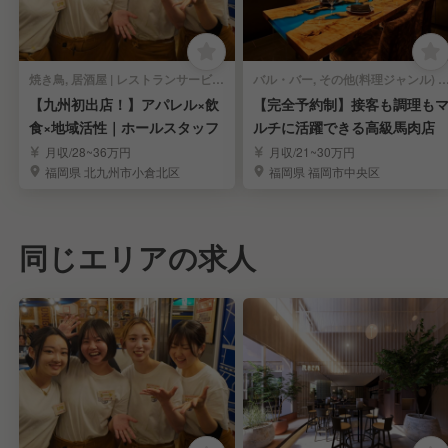
焼き鳥, 居酒屋 | レストランサービス・ホールスタッフ
バル・バー, その他(料理ジャンル) | レストランサービス・ホ
【九州初出店！】アパレル×飲
【完全予約制】接客も調理も
食×地域活性｜ホールスタッフ
ルチに活躍できる高級馬肉店
月収/28~36万円
月収/21~30万円
福岡県 北九州市小倉北区
福岡県 福岡市中央区
同じエリアの求人