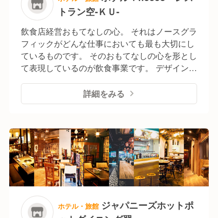
ので
トラン空-ＫＵ-
未経験からでも果敢に挑戦することができる環境で
す。
飲食店経営おもてなしの心。 それはノースグラ
フィックがどんな仕事においても最も大切にし
ているものです。 そのおもてなしの心を形とし
て表現しているのが飲食事業です。 デザイン会
社ならではの店舗空間のイメージ作りと、形に
とらわれない多彩なメニュー展開で、多くのお
詳細をみる
客様からご支持を頂いております。 ここでしか
食べられない料理、ここでしか飲めないお酒、
ここでしか感じられない空間、 ここでしか会え
ない人、ここでしか感じられない非日常。 料理
やお酒はもちろん、その料理を楽しむ空間、提
供するスタッフの笑顔、接客。 そのすべてを五
感でお客様に楽しんで頂きたい、お客様にいつ
もちょっとしたワクワクを 感じていただきた
い、そう考えています。 ▶インバウンド専門店
ジャパニーズホットポ
ホテル・旅館
企画、運営 インバウンド需要に対して、飲食