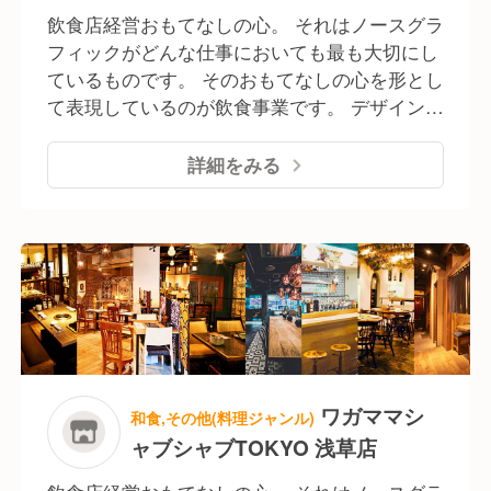
The358 sora・umi 福岡） - huwa dolo（JR
と 他事業との連携による店舗設営、営業、宣
飲食店経営おもてなしの心。 それはノースグラ
東日本ホテルメッツ 渋谷) - 茜音の湯 朝食
伝等により質の高い団体旅行向けの 予約専門
フィックがどんな仕事においても最も大切にし
会場(ヴィアイン赤坂)
ビュッフェレストラン事業を展開しています。
ているものです。 そのおもてなしの心を形とし
- ジャパニーズビュッフェダイニング 伝 -
て表現しているのが飲食事業です。 デザイン会
ワガママシャブシャブTOKYO 浅草店 - ホッ
社ならではの店舗空間のイメージ作りと、形に
トポットダイニング翠 ▶飲食店企画、運営
とらわれない多彩なメニュー展開で、多くのお
詳細をみる
店舗ごとに異なるコンセプトでデザインされた
客様からご支持を頂いております。 ここでしか
空間と多彩な料理で 非日常+居心地の良い時
食べられない料理、ここでしか飲めないお酒、
間をご提供しています。 - 道産小麦のパス
ここでしか感じられない空間、 ここでしか会え
タ屋さんミールラウンジ - アウトドアカフェ
ない人、ここでしか感じられない非日常。 料理
ミールラウンジ - Source06 - 発酵ヤード
やお酒はもちろん、その料理を楽しむ空間、提
-maze ▶業務提携 親和性・連動性の高いパ
供するスタッフの笑顔、接客。 そのすべてを五
ートナー企業様との連携により 多様な飲食サ
感でお客様に楽しんで頂きたい、お客様にいつ
ービスの出店・運営を行なっています。 -
もちょっとしたワクワクを 感じていただきた
Source11(東急ステイ 札幌) - Source72(JR東
い、そう考えています。 ▶インバウンド専門店
ワガママシ
和食,その他(料理ジャンル)
日本ホテルメッツ 札幌) - かなさん(東急ステ
企画、運営 インバウンド需要に対して、飲食
ャブシャブTOKYO 浅草店
イ 沖縄那覇) - The358 空・海（ホテル
店企画・運営で培った料理・接客のクオリティ
The358 sora・umi 福岡） - huwa dolo（JR
と 他事業との連携による店舗設営、営業、宣