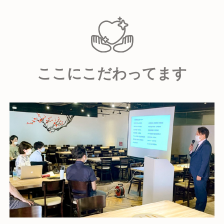
新しい価値を生み出す為に、どんな壁が立ちはだかろ
▶飲食店企画、運営
うと、仲間1人1人と向き合い、尊重し、チーム一丸と
店舗ごとに異なるコンセプトでデザインされた空間
なり、チャンスにチャレンジし続けることが重要だと
と多彩な料理で
考えています。
非日常+居心地の良い時間をご提供しています。
一人では難しくても、仲間とともに、チームだからこ
ここにこだわってます
そできる、成し遂げられることがあります。
- 道産小麦のパスタ屋さんミールラウンジ
仕事には、1人で完結するものは何一つありません。
- アウトドアカフェ ミールラウンジ
仲間達と切磋琢磨し、苦楽を共にし、そして仲間達の
- Source06
成果や目標達成を一緒に分かち合い成長したいと思っ
- 発酵ヤード
ています。
- maze
▶業務提携
親和性・連動性の高いパートナー企業様との連携に
より
多様な飲食サービスの出店・運営を行なっていま
す。