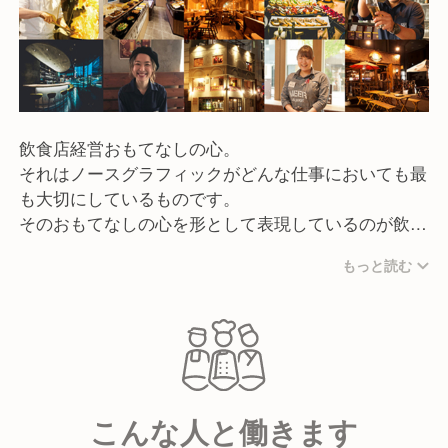
飲食店経営おもてなしの心。
それはノースグラフィックがどんな仕事においても最
も大切にしているものです。
そのおもてなしの心を形として表現しているのが飲食
事業です。
もっと読む
デザイン会社ならではの店舗空間のイメージ作りと、
形にとらわれない多彩なメニュー展開で、多くのお客
様からご支持を頂いております。
ここでしか食べられない料理、ここでしか飲めないお
酒、ここでしか感じられない空間、
こんな人と働きます
ここでしか会えない人、ここでしか感じられない非日