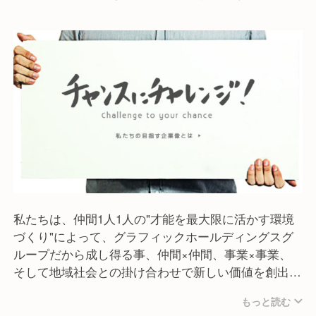
常。
料理やお酒はもちろん、その料理を楽しむ空間、提供
するスタッフの笑顔、接客。
そのすべてを五感でお客様に楽しんで頂きたい、お客
様にいつもちょっとしたワクワクを
感じていただきたい、そう考えています。
▶インバウンド専門店企画、運営
インバウンド需要に対して、飲食店企画・運営で培
った料理・接客のクオリティと
他事業との連携による店舗設営、営業、宣伝等によ
り質の高い団体旅行向けの
予約専門ビュッフェレストラン事業を展開していま
私たちは、仲間1人1人の"才能を最大限に活かす環境
す。
づくり"によって、グラフィックホールディングスグ
ループだから成し得る事、仲間×仲間、事業×事業、
- ジャパニーズビュッフェダイニング 伝
そして地域社会との掛け合わせで新しい価値を創出し
- ワガママシャブシャブTOKYO 浅草店
ます。
- ホットポットダイニング翠
もっと読む