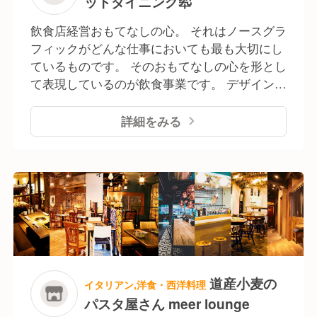
ットダイニング翆
店企画・運営で培った料理・接客のクオリティ
と 他事業との連携による店舗設営、営業、宣
飲食店経営おもてなしの心。 それはノースグラ
伝等により質の高い団体旅行向けの 予約専門
フィックがどんな仕事においても最も大切にし
ビュッフェレストラン事業を展開しています。
ているものです。 そのおもてなしの心を形とし
- ジャパニーズビュッフェダイニング 伝 -
て表現しているのが飲食事業です。 デザイン会
ワガママシャブシャブTOKYO 浅草店 - ホッ
社ならではの店舗空間のイメージ作りと、形に
トポットダイニング翠 ▶飲食店企画、運営
とらわれない多彩なメニュー展開で、多くのお
詳細をみる
店舗ごとに異なるコンセプトでデザインされた
客様からご支持を頂いております。 ここでしか
空間と多彩な料理で 非日常+居心地の良い時
食べられない料理、ここでしか飲めないお酒、
間をご提供しています。 - 道産小麦のパス
ここでしか感じられない空間、 ここでしか会え
タ屋さんミールラウンジ - アウトドアカフェ
ない人、ここでしか感じられない非日常。 料理
ミールラウンジ - Source06 - 発酵ヤード
やお酒はもちろん、その料理を楽しむ空間、提
-maze ▶業務提携 親和性・連動性の高いパ
供するスタッフの笑顔、接客。 そのすべてを五
ートナー企業様との連携により 多様な飲食サ
感でお客様に楽しんで頂きたい、お客様にいつ
ービスの出店・運営を行なっています。 -
もちょっとしたワクワクを 感じていただきた
Source11(東急ステイ 札幌) - Source72(JR東
い、そう考えています。 ▶インバウンド専門店
道産小麦の
イタリアン,洋食・西洋料理
日本ホテルメッツ 札幌) - かなさん(東急ステ
企画、運営 インバウンド需要に対して、飲食
パスタ屋さん meer lounge
イ 沖縄那覇) - The358 空・海（ホテル
店企画・運営で培った料理・接客のクオリティ