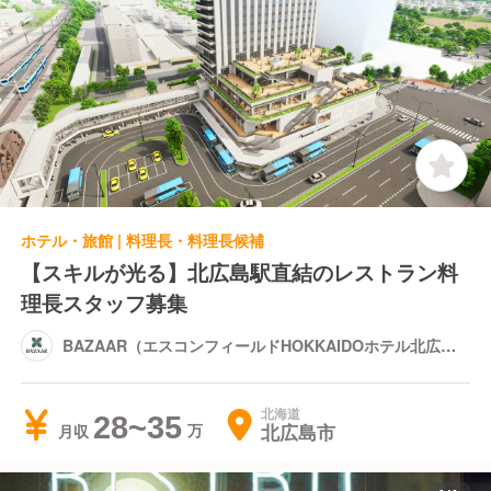
ホテル・旅館 | 料理長・料理長候補
【スキルが光る】北広島駅直結のレストラン料
理長スタッフ募集
BAZAAR（エスコンフィールドHOKKAIDOホテル北広島
駅前内）
北海道
28~35
北広島市
月収