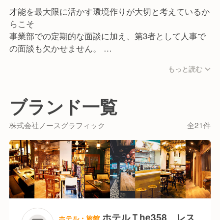
- Source11(東急ステイ 札幌)
才能を最大限に活かす環境作りが大切と考えているか
- Source72(JR東日本ホテルメッツ 札幌)
らこそ
- かなさん(東急ステイ 沖縄那覇)
事業部での定期的な面談に加え、第3者として人事で
- The358 空・海（ホテルThe358 sora・umi 福
の面談も欠かせません。
岡）
メンバーそれぞれの得意なこと、苦手なこと、興味の
- huwa dolo（JR東日本ホテルメッツ 渋谷)
もっと読む
あること等をヒアリング、
- 朝食会場(ヴィアイン赤坂)
ポテンシャルの引き出しをすることで、新たな可能性
- 朝食会場(ヴィアイン日本橋人形町)
にチャレンジできる環境を作ります。
ブランド一覧
そして互いに意見をぶつけ合うことを惜しまず、
一人では決してなし得ない大きな成果と成長を生み出
株式会社ノースグラフィック
全21件
す組織を構築します。
北は北海道から南は沖縄まで飲食店を展開しており、
全国に仲間がいます。
コンセプトや業態は様々で、新店舗の立ち上げやメニ
ュー開発に携わることもできます。
様々なキャリア、前職経験がある社員が集まっている
ホテルＴhe358 レス
ホテル・旅館