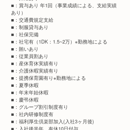
■：賞与あり 年1回（事業成績による、支給実績
あり）
■：交通費規定支給
■：制服貸与あり
■：社保完備
■：社宅有（1DK：1.5~2万）※勤務地による
■：賄いあり
■：従業員割あり
■：産休育休実績有り
■：介護休暇実績有り
■：提携保育園有り※勤務地による
■：夏季休暇
■：年末年始休暇
■：慶弔休暇
■：グループ割引制度有り
■：社内研修制度有
■：福利厚生倶楽部加入(入社3ヶ月後)
■：入社後半年 有休10日付与