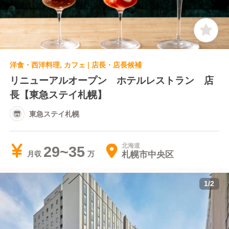
東日本ホテルメッツ 渋谷) - 茜音の湯 朝食
伝等により質の高い団体旅行向けの 予約専門
会場(ヴィアイン赤坂)
ビュッフェレストラン事業を展開しています。
- ジャパニーズビュッフェダイニング 伝 -
ワガママシャブシャブTOKYO 浅草店 - ホッ
トポットダイニング翠 ▶飲食店企画、運営
洋食・西洋料理, カフェ | 店長・店長候補
店舗ごとに異なるコンセプトでデザインされた
空間と多彩な料理で 非日常+居心地の良い時
リニューアルオープン ホテルレストラン 店
間をご提供しています。 - 道産小麦のパス
長【東急ステイ札幌】
タ屋さんミールラウンジ - アウトドアカフェ
東急ステイ札幌
ミールラウンジ - Source06 - 発酵ヤード
-maze ▶業務提携 親和性・連動性の高いパ
ートナー企業様との連携により 多様な飲食サ
北海道
29~35
札幌市中央区
月収
ービスの出店・運営を行なっています。 -
Source11(東急ステイ 札幌) - Source72(JR東
日本ホテルメッツ 札幌) - かなさん(東急ステ
1
/
2
イ 沖縄那覇) - The358 空・海（ホテル
The358 sora・umi 福岡） - huwa dolo（JR
東日本ホテルメッツ 渋谷) - 茜音の湯 朝食