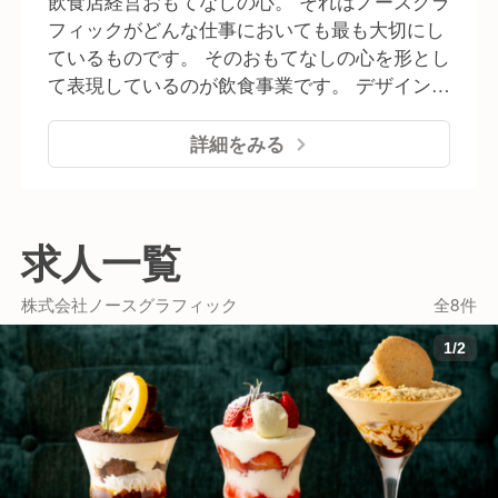
飲食店経営おもてなしの心。 それはノースグラ
東日本ホテルメッツ 渋谷) - 茜音の湯 朝食
伝等により質の高い団体旅行向けの 予約専門
フィックがどんな仕事においても最も大切にし
会場(ヴィアイン赤坂)
ビュッフェレストラン事業を展開しています。
ているものです。 そのおもてなしの心を形とし
- ジャパニーズビュッフェダイニング 伝 -
て表現しているのが飲食事業です。 デザイン会
ワガママシャブシャブTOKYO 浅草店 - ホッ
社ならではの店舗空間のイメージ作りと、形に
トポットダイニング翠 ▶飲食店企画、運営
とらわれない多彩なメニュー展開で、多くのお
詳細をみる
店舗ごとに異なるコンセプトでデザインされた
客様からご支持を頂いております。 ここでしか
空間と多彩な料理で 非日常+居心地の良い時
食べられない料理、ここでしか飲めないお酒、
間をご提供しています。 - 道産小麦のパス
ここでしか感じられない空間、 ここでしか会え
求人一覧
タ屋さんミールラウンジ - アウトドアカフェ
ない人、ここでしか感じられない非日常。 料理
ミールラウンジ - Source06 - 発酵ヤード
やお酒はもちろん、その料理を楽しむ空間、提
株式会社ノースグラフィック
全8件
-maze ▶業務提携 親和性・連動性の高いパ
供するスタッフの笑顔、接客。 そのすべてを五
ートナー企業様との連携により 多様な飲食サ
感でお客様に楽しんで頂きたい、お客様にいつ
1
/
2
ービスの出店・運営を行なっています。 -
もちょっとしたワクワクを 感じていただきた
Source11(東急ステイ 札幌) - Source72(JR東
い、そう考えています。 ▶インバウンド専門店
日本ホテルメッツ 札幌) - かなさん(東急ステ
企画、運営 インバウンド需要に対して、飲食
イ 沖縄那覇) - The358 空・海（ホテル
店企画・運営で培った料理・接客のクオリティ
The358 sora・umi 福岡） - huwa dolo（JR
と 他事業との連携による店舗設営、営業、宣