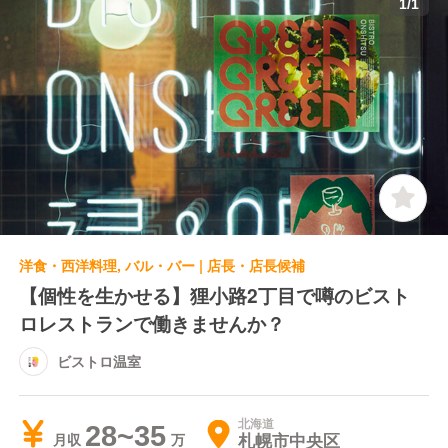
1
/
1
洋食・西洋料理, バル・バー | 店長・店長候補
【個性を生かせる】狸小路2丁目で噂のビスト
ロレストランで働きませんか？
ビストロ温室
北海道
28~35
札幌市中央区
月収