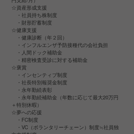
円支給/月）
☆資産形成支援
・社員持ち株制度
・財形貯蓄制度
☆健康支援
・健康診断（年２回）
・インフルエンザ予防接種代の会社負担
・人間ドック補助金
・精密検査受診に対する補助金
☆褒賞
・インセンティブ制度
・社⻑特別報奨金制度
・永年勤続表彰
・永年勤続補助金（年数に応じて最大20万円
＋特別休暇）
☆夢への応援
・FC制度
・VC（ボランタリーチェーン）制度≒社員独