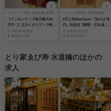
イタリアン, 洋食・西洋料理 | 料理長・料理長候補
ラーメン | 料理長・料理長候補
【インセンティブ毎月最大30
9月上旬NewOpen『油そば 兎
万円！】立川イタリアンで料理
円』渋谷店【調理・正社員｜
長候補を募集！
長候補】
月収/40~80万円
月収/25~35万円
東京都 立川市
東京都 渋谷区
とり家ゑび寿 水道橋のほかの
求人