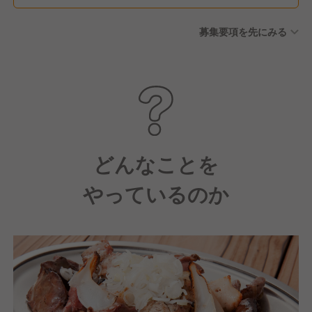
勤続休暇 ■消滅年次有給積立
募集要項を先にみる
制度（失効した有給休暇を積
立、病気やけがの治療等が発
生した際に利用できる制度）
■公休月6日（2月は5日）
どんなことを
やっているのか