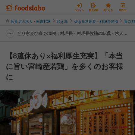
ログイン
新規登録
気になる
MENU
飲食店の求人・転職TOP
焼き鳥
焼き鳥料理長・料理長候補
東京
とり家ゑび寿 水道橋 | 料理長・料理長候補の転職・求人情
報
【8連休あり×福利厚生充実】「本当
に旨い宮崎産若鶏」を多くのお客様
に