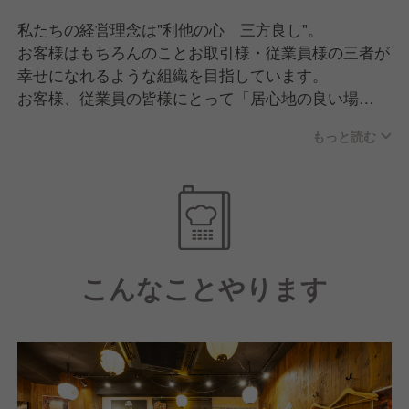
私たちの経営理念は"利他の心 三方良し"。
お客様はもちろんのことお取引様・従業員様の三者が
幸せになれるような組織を目指しています。
お客様、従業員の皆様にとって「居⼼地の良い場
所」、「気の置けない仲間とのコミュニケーショ
もっと読む
ン」、「親切への感動」となるよう、伸び伸び、明る
く、元気よく失敗を恐れずにチャレンジする職場づく
りをしています。
こんなことやります