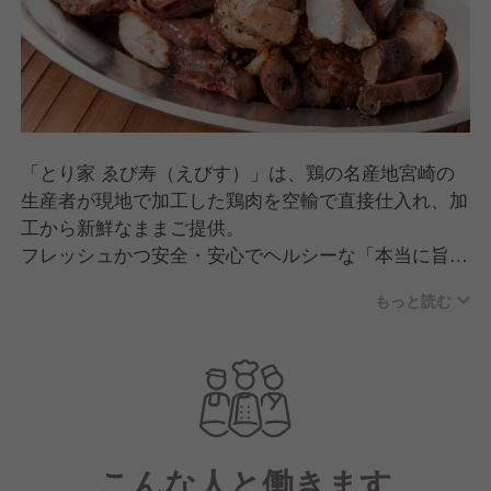
「とり家 ゑび寿（えびす）」は、鶏の名産地宮崎の
生産者が現地で加工した鶏肉を空輸で直接仕入れ、加
工から新鮮なままご提供。
フレッシュかつ安全・安心でヘルシーな「本当に旨い
宮崎産若鶏」を多くのお客様にリーズナブルに味わっ
もっと読む
ていただけます。
お仕事帰りに気軽に立ち寄れ、明日への活力のために
しっかり食べて、しっかり飲める“コストパフォーマ
ンスが高い”大衆酒場です。
こんな人と働きます