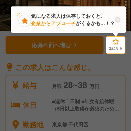
気になる求人は保存しておくと、
企業からアプローチ
がくるかも...！？
応募画面へ進む
気になる
気になる
この求人はこんな感じ。
給与
28~38
月収
万円
■週休二日制 ■年次有給休暇
休日
（5日以上取得が必須のため、
取りやすいです） ■夏季休暇
勤務地
■冬季休暇 ■慶弔休暇 ■8連休
東京都 千代田区
制度（又は4連休2回） ■永年