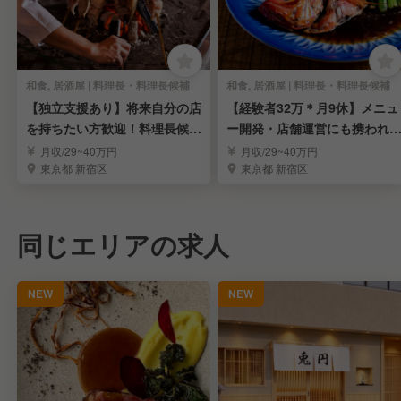
和食, 居酒屋 | 料理長・料理長候補
和食, 居酒屋 | 料理長・料理長候補
【独立支援あり】将来自分の店
【経験者32万＊月9休】メニュ
を持ちたい方歓迎！料理長候補
ー開発・店舗運営にも携われ
募集
料理長候補募集
月収/29~40万円
月収/29~40万円
東京都 新宿区
東京都 新宿区
同じエリアの求人
NEW
NEW