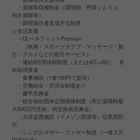
・資格取得補助金（調理師、野菜ソムリエ、
利き酒師等）
・調理責任者育成手当制度
☆生活支援
・DLベネフィットPremium
（映画・スポーツクラブ・マッサージ・旅
行・グルメなどの割引サービス）
・連続8日間休暇制度（または4日×2回） 有
給取得推進
・食事補助（1食150円で提供）
・労働組合・共済会制度あり
・慶弔見舞金
・総合福祉団体定期保険制度（死亡退職時最
大500万円支給、特定疾病見舞金）
・大庄提携施設（マメゾン⻄湖等）従業員割
引
・シングルマザー・ファザー制度（一律３万