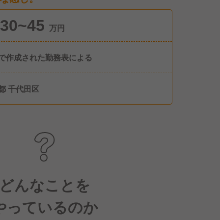
30~45
万円
で作成された勤務表による
都 千代田区
どんなことを
やっているのか