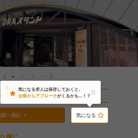
気になる求人は保存しておくと、
直近1人がこの求人を検討中
企業からアプローチ
がくるかも...！？
画面へ進む
気になる
気になる
な感じ。