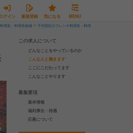
ログイン
新規登録
気になる
MENU
チ料理長・料理長候補
千代田区のフレンチ料理長・料理長候補
銀座の高架下ク
この求人について
どんなことをやっているのか
長
こんな人と働きます
ここにこだわってます
こんなことやります
募集要項
基本情報
福利厚生・待遇
応募について