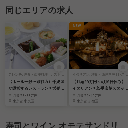
同じエリアの求人
NEW
フレンチ, 洋食・西洋料理 | レストランサービス・ホールスタッフ
イタリアン, 洋食・西洋料理 | レストランサービス・ホールスタッフ
《ホール一般〜即戦力》千疋屋
【月給29万円～×月9日休み】
が運営するレストラン＊労働環
イタリアン＊若手店舗スタッ
境安定＊賞与年3回
募集
月収/23~38万円
月収/29~40万円
東京都 中央区
東京都 新宿区
寿司とワイン オモテサンドリ