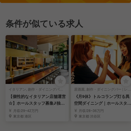
条件が似ている求人
イタリアン, 創作・ダイニングバー | レストランサービス・ホールスタッフ
居酒屋, 創作・ダイニングバー | レストランサービス・ホールスタッフ
【個性的なイタリアン店舗運営
《月9休》トルコランプ灯る異
☆】ホールスタッフ募集♪独立
空間ダイニング｜ホールスタ
支援制度あり◎
フ求む！
月収/29~42万円
月収/28~36万円
東京都 港区
東京都 渋谷区