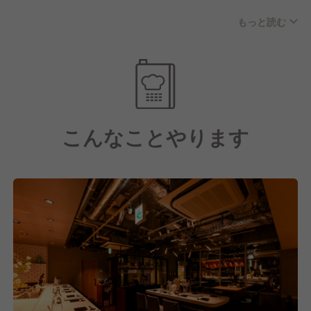
定番ネタをはじめ、大トロ・炙りトロ・漬け赤身の3
もっと読む
種を一度に楽しめる看板メニュー「まぐろ三重奏」や
《こんな人に来てほしい！》
オリーブオイルとブラックペッパーで味付けしたホタ
■人間性・素直さを大切にできる方
テに海老といくらを乗せた「ホタテの花飾り」のほ
■言い訳をせず、前向きに物事に取り組める方
か、カジュアルな居酒屋メニューや季節の食材を取り
■周りにいい影響を与えられる方
入れた新メニューなども提供しています。
■自分の夢や目標を持って仕事に向き合える方
こんなことやります
お酒は、ソムリエが寿司に合わせることを考慮して厳
選したワインを用意。赤は軽めのもの、白はシャリや
醤油に合うよう旨みの強いものをセレクトし、やさし
い味わいで寿司の味を引き立てる自然派ワインが中心
となっています。
またSAKEディプロマがセレクトした日本酒も、初心
者の方でも気軽にチャレンジできる価格で幅広く取り
揃えています。
こうした寿司×ワインという業態は表参道・青山エリ
アでも珍しく、人気店がひしめくエリアでも大きな差