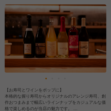
す。
そして、私たちはスキルや経験ではなく、あなたの
「人間性と素直さ」を見ています。
これには、日本が誇る実業家・稲盛和夫氏が唱えた
「人生の方程式＝能力×情熱×考え方」という言葉が
根底にあります。
能力や情熱はもちろん大切ですが、中でも「考え方」
がプラスに向いているかどうかが、仕事においては最
も重要だと考えています。
疲れた時やしんどい時、誰だってネガティブな気持ち
になることはあります。
ただ、それを口に出して周りに伝えてしまうと、スタ
ッフにもお客様にも伝染していってしまう。
【お寿司とワインをポップに】
だからこそ私たちは、口に出す言葉はポジティブに、
本格的な握り寿司からオリジナルのアレンジ寿司、創
周りにいい影響を与えられる人と一緒に働きたいと考
作おつまみまで幅広いラインナップをカジュアルな価
えています。
格で楽しめるのが当店の魅力です。