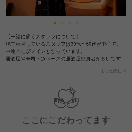
続けていきます。
そこで現在は、一緒にお店を盛り上げていただける新
しい仲間を募集中です！
【一緒に働くスタッフについて】
現在活躍しているスタッフは30代〜50代が中心で、
中途入社がメインとなっています。
居酒屋や寿司・魚ベースの居酒屋出身者が多いです
が、中にはお店のファンになって「ここで働きた
もっと読む
い！」と入社してきたカフェ業態のマネージャー出身
者もいるなど、多様なバックグラウンドを持つメンバ
ーが集まっています。
【私たちが採用の中で大切にしていること】
女性客やビジネスマン、インバウンドのお客様まで幅
ここにこだわってます
広い層が来店する環境だからこそ、どんな方とも自然
にコミュニケーションが取れる方に向いているお店で