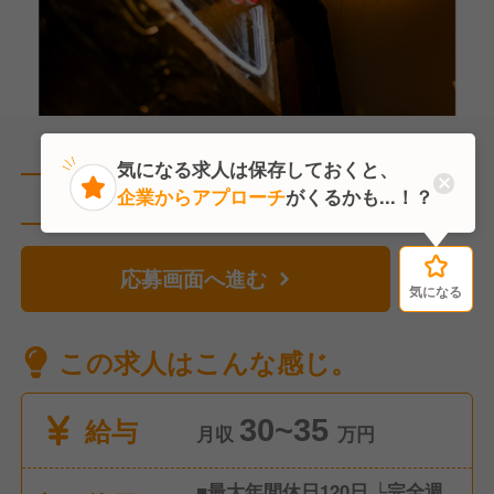
気になる求人は保存しておくと、
企業からアプローチ
がくるかも...！？
直近3人がこの求人を検討中
応募画面へ進む
気になる
気になる
この求人はこんな感じ。
給与
30~35
月収
万円
■最大年間休日120日 └完全週