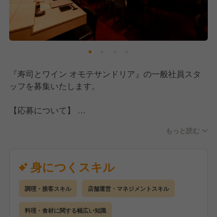
別化となっています。
【スキルもキャリアもどんどん上げていけます！】
当店では接客と調理の両方を担当していただきます。
料理の技術はもちろん、お客様との距離が近い環境だ
『寿司とワイン オモテサンドリア』の一般社員スタ
からこそ接客スキルも自然と磨かれていきます。
ッフを募集いたします。
チェーン店では決して身につかない幅広いスキルを、
現場で実践的に積んでいける環境です。
【応募について】
今回は未経験の方も大歓迎の募集です。
加えて当社では希望者にはワインスクールへの参加を
もっと読む
飲食店での勤務経験がある方はもちろん、これから飲
支援しており、ソムリエや日本酒ディプロマなどの資
食業界にチャレンジしたい方も歓迎しています。
格取得も応援しています。
ブランクがある方も大丈夫ですので、ぜひお気軽にご
身につくスキル
毎月全店舗でおこなうメニュー開発では、年次や経験
応募ください！
に関係なく自分のアイデアを形にできる機会がありま
す。
調理・接客スキル
店舗運営・マネジメントスキル
【仕事内容】
まずは店舗や会社の雰囲気を知るところからスター
料理・食材に関する幅広い知識
さらに今後は年間2〜4店舗ペースでの新規出店を予定