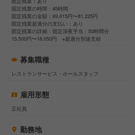
固定残業：あり
できる環境がありますので、安心して取り組んでくだ
働いてくれることです。
固定残業の時間：45時間
さい。
大きな夢でも小さな目標でも構いません。将来的に独
固定残業の金額：69,615円〜81,225円
立を目指している方も、自分のお店を持つための経験
固定残業超過分の支払い：あり
やスキルをしっかり積んでいただける環境です。
固定残業の詳細：固定深夜手当：50時間分
15,500円〜18,050円 ※超過分別途支給
自分の人生の目標や夢を実現するための手段として、
当社「マイルデザイン」という場所を使ってほしい
募集職種
——そんな想いで、一緒に働く仲間をお待ちしていま
す。
レストランサービス・ホールスタッフ
雇用形態
正社員
勤務地