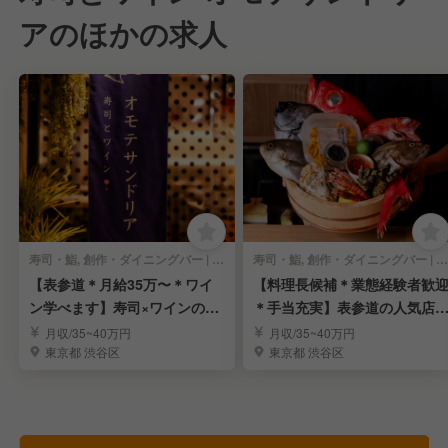
アのほかの求人
寿司・鮨, 創作・ダイニングバー | 店長・店長候補
寿司・鮨, 創作・ダイニングバー | 料理長・料理長候補
【表参道＊月給35万〜＊ワイ
【料理長候補＊業態経験者歓
ン学べます】寿司×ワインの人
＊手当充実】表参道の人気店
気店の店長候補募集
「オモテサンドリア」
月収/35~40万円
月収/35~40万円
東京都 渋谷区
東京都 渋谷区