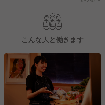
もっと読む
的な握り寿司からオリジナルのアレンジ寿司、創作お
つまみまでをカジュアルな価格で提供しています。
お酒はソムリエ厳選のワインとSAKEディプロマがセ
レクトした日本酒を揃えており、寿司とお酒のペアリ
ングを気軽に楽しめるお店です。
こんな人と働きます
白を基調としたおしゃれなカフェのような明るい空間
は、カウンター席とゆったりとしたテーブル席・ソフ
ァ席を備えた全38席。
女性客やビジネスマンを中心に、女子会やデートから
会食まで幅広いシーンでご利用いただいており、客単
価は6,000円となっています。
2024年4月のオープン以来、おかげさまで多くのお客
様にご来店いただいています。
これからも変わらず、本格的な寿司とワインのペアリ
ングをより多くの方にお届けし、「ワインって面白
い！」と思っていただけるきっかけを一つひとつ作り