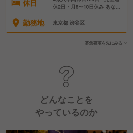
休日
休2日・月8〜10日休み あなた
のライフスタイルに合わせて
勤務地
選択可能 休みが多くても給与
東京都 渋谷区
の調整ができればOK！ ■年末
年始休暇 ■有給休暇(取得率も
募集要項を先にみる
高いです) ■慶弔休暇 ■育休・
産休
どんなことを
やっているのか