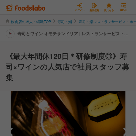
ログイン
新規登録
気になる
MENU
飲食店の求人・転職TOP
寿司・鮨
寿司・鮨レストランサービス・ホ
寿司とワイン オモテサンドリア | レストランサービス・ホ
ールスタッフの転職・求人情報
《最大年間休120日＊研修制度◎》寿
司×ワインの人気店で社員スタッフ募
集