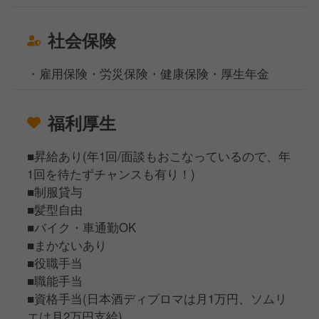
社会保険
・雇用保険・労災保険・健康保険・厚生年金
福利厚生
■昇給あり(年1回/面談もおこなっているので、年
1回を待たずチャンスも有り！)
■制服貸与
■髪型自由
■バイク・車通勤OK
■まかないあり
■役職手当
■職能手当
■資格手当(日本酒ディプロマは月1万円、ソムリ
エは月2万円支給)