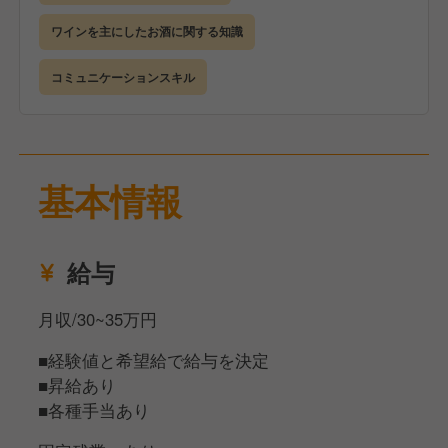
ト。
しており、新店や新業態の立ち上げに携わるチャンス
現場で実際に働きながら、業務内容への理解を深めて
ワインを主にしたお酒に関する知識
も豊富にあります。
いきます。
コミュニケーションスキル
業務に関しては、接客のほか調理もお願いしていきま
【あなたのライフスタイル、夢や目的達成のため
す。
に…】
当店は本格的な握り寿司からカジュアルな居酒屋メニ
給与は月給30万円〜35万円に設定していますが、経
ューまで幅広いラインナップを揃えているため、まず
基本情報
験値と希望給で給与を決定します。
は簡単なメニューから少しずつ覚えていけるので、調
また、昇給・賞与に加えソムリエや日本酒ディプロマ
理が不安な方もご安心ください！
などの資格手当も支給していますので、頑張りはしっ
また、慣れてきたら、スタッフの教育・シフト作成・
給与
かりと給与に反映されます。
売上管理など、店舗運営に関わる業務もお任せしてい
きます。
休みは自身のライフスタイルに合わせて柔軟に調整で
月収/30~35万円
ワインの勉強をしてソムリエを目指していくこともで
きる環境で、月8日休みの確保はもちろんですが、完
きますし、あなたのアイデアをダイレクトにお店に反
■経験値と希望給で給与を決定
全週休2日・最大年間休日120日も可能です。
映させることができます。
■昇給あり
■各種手当あり
そして私たちが大切にしているのは、スタッフ一人ひ
分からないことや不安なことがあれば、いつでも相談
とりがこの会社を通して何を成し遂げたいかを持って