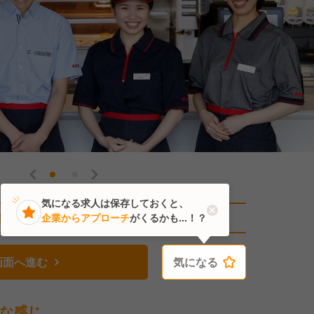
気になる求人は保存しておくと、
直近1人がこの求人を検討中
企業からアプローチ
がくるかも...！？
画面へ進む
気になる
気になる
な感じ。