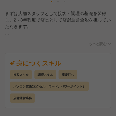
まずは店舗スタッフとして接客・調理の基礎を習得
し、2～3年程度で店長として店舗運営全般を担ってい
ただきます。
店長昇格後は、スタッフ育成や売上管理に加え、販促
もっと読む
イベントの企画・オペレーション改善など、あなたの
アイデアを店作りに直接反映できる裁量の大きさが魅
力です。
身につくスキル
【具体的には】
接客スキル
調理スキル
蕎麦打ち
・ホール、キッチンの全体管理
・予約管理、接客サービス全般
パソコン技術(エクセル、ワード、パワーポイント）
・売上、在庫、シフト管理
・スタッフの育成
店舗運営業務
スキルに応じた業務からスタートし、ゆくゆくはマネ