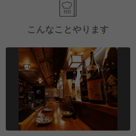
分たちの手でブランドを創り上げる手応えをダイレク
トに感じられる環境です。
こんなことやります
また、大型イベントを通じて福岡を熱くするグループ
の一員として、店舗の枠を飛び越え、街全体にワクワ
クを仕掛けていく圧倒的なスケール感の中で、自分自
身の可能性をどこまでも広げることができます。