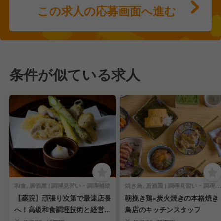
この求人の応募画面へ進む
条件が似ている求人
和食, 居酒屋 | 調理見習い・調理補助
焼き鳥, 居酒屋 | 調理見習い・調理補助
【薬院】頑張り次第で最速店長
朝挽き鶏×炭火焼きの本格焼き
へ！高級和食調理技術と経営ス
鳥店のキッチンスタッフ
キルを習得