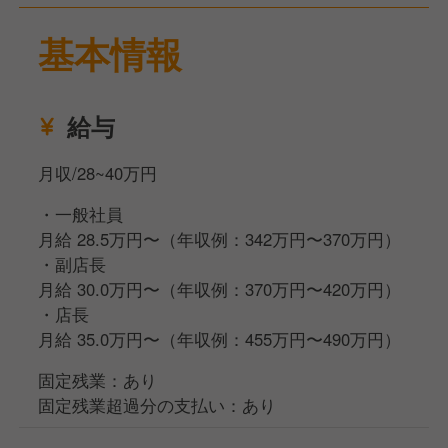
ージャーや経営幹部へのステップアップも可能です。
基本情報
私たちは、過去の経験よりも「本気で学びたい」とい
う向上心を何より大切にしています。意欲さえあれ
ば、プロの技術や経営知識は必ず後からついてきま
給与
す。
月収/28~40万円
会社が成長フェーズにある今、キャリアの選択肢は無
限です。
・一般社員
店長の先には、マネージャーや経営幹部への昇格、新
月給 28.5万円〜（年収例：342万円〜370万円）
規事業の立ち上げ、大型イベントの企画運営、さらに
・副店長
は社内独立制度など、あなたの野心を形にする多彩な
月給 30.0万円〜（年収例：370万円〜420万円）
道を用意しています。
・店長
月給 35.0万円〜（年収例：455万円〜490万円）
固定残業：あり
固定残業超過分の支払い：あり