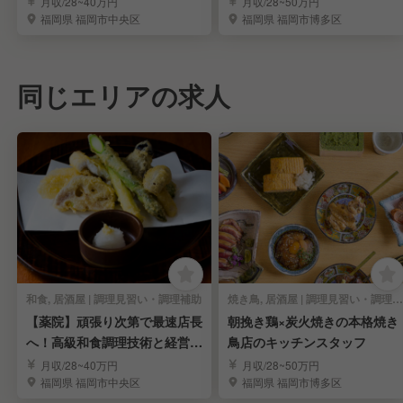
月収/28~40万円
月収/28~50万円
福岡県 福岡市中央区
福岡県 福岡市博多区
同じエリアの求人
和食, 居酒屋 | 調理見習い・調理補助
焼き鳥, 居酒屋 | 調理見習い・調理補助
【薬院】頑張り次第で最速店長
朝挽き鶏×炭火焼きの本格焼き
へ！高級和食調理技術と経営ス
鳥店のキッチンスタッフ
キルを習得
月収/28~40万円
月収/28~50万円
福岡県 福岡市中央区
福岡県 福岡市博多区