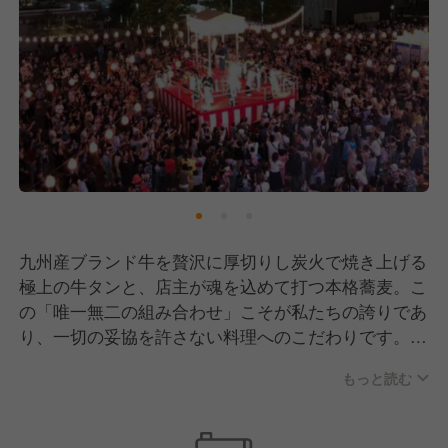
九州産ブランド牛を贅沢に厚切りし炭火で焼き上げる
極上の牛タンと、店主が魂を込めて打つ本格蕎麦。こ
の「唯一無二の組み合わせ」こそが私たちの誇りであ
り、一切の妥協を許さない料理へのこだわりです。
もっと読む
今後はさらなる新店舗の展開も計画しており、立ち上
げメンバーとして活躍するチャンスが豊富にありま
す。組織が大きくなっていくワクワク感とともに、自