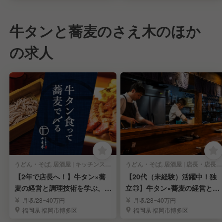
牛タンと蕎麦のさえ木のほか
の求人
うどん・そば, 居酒屋 | キッチンスタッフ
うどん・そば, 居酒屋 | 店長・店長候補
【2年で店長へ！】牛タン×蕎
【20代（未経験）活躍中！独
麦の経営と調理技術を学ぶ。2
立◎】牛タン×蕎麦の経営と調
0代活躍中！
理技術を学ぶ。
月収/28~40万円
月収/28~40万円
福岡県 福岡市博多区
福岡県 福岡市博多区