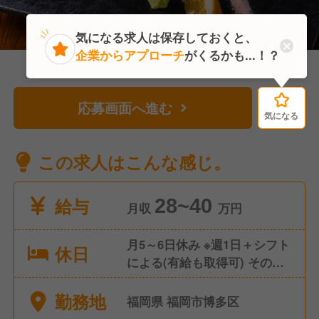
気になる求人は保存しておくと、
企業からアプローチ
がくるかも...！？
応募画面へ進む
気になる
気になる
この求人はこんな感じ。
給与
28~40
月収
万円
月5～6日休み ※週1日＋シフト
休日
による(有給も取得可) その
他：有給休暇、特別休暇、年
勤務地
始
福岡県 福岡市博多区