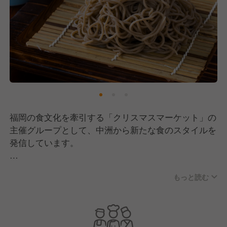
福岡の食文化を牽引する「クリスマスマーケット」の
主催グループとして、中洲から新たな食のスタイルを
発信しています。
提供するのは、九州ブランド牛の極厚炭火焼きと、店
もっと読む
主が魂を込めて打つ本格蕎麦。「牛たん食って蕎麦で
〆る」という唯一無二のコンセプトです。
単に料理を出すだけでなく、大型イベントの仕掛け人