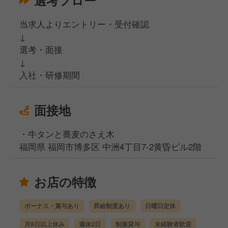
選考フロー
当求人よりエントリー・受付確認
↓
選考・面接
↓
入社・研修期間
面接地
・牛タンと蕎麦のさえ木
福岡県 福岡市博多区 中洲4丁目7-2黄昏ビル2階
お店の特徴
ボーナス・賞与あり
昇給制度あり
日曜日定休
月8日以上休み
週休2日
制服貸与
未経験者歓迎