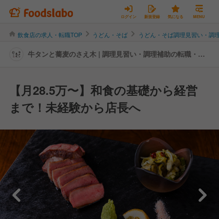
ログイン
新規登録
気になる
MENU
飲食店の求人・転職TOP
うどん・そば
うどん・そば調理見習い・調
牛タンと蕎麦のさえ木 | 調理見習い・調理補助の転職・求
人情報
【月28.5万〜】和食の基礎から経営
まで！未経験から店長へ