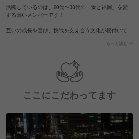
活躍しているのは、20代〜30代の「食と福岡」を愛
する熱いメンバーです！
互いの成長を喜び、挑戦を支え合う文化が根付いてい
ます。「将来は自分の店を持ちたい」「若いうちに経
もっと読む
営スキルを身につけたい」という野心は大歓迎。店長
や先輩も同じ志を持つ同志だからこそ、技術や経営の
ノウハウを惜しみなく伝授します。
イベント時にはチーム一丸となって盛り上がる、活気
あふれる職場です！
ここにこだわってます