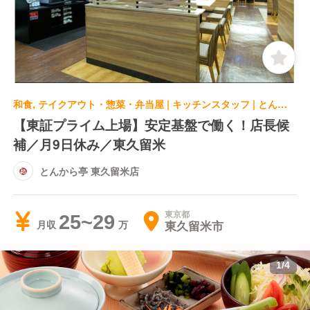
和食, テイクアウト・惣菜・弁当屋 | キッチンスタッフ | とんから亭 東久留米店
【東証プライム上場】安定基盤で働く！店長候
補／月9日休み／東久留米
とんから亭 東久留米店
東京都
25~29
東久留米市
月収
1
/
4