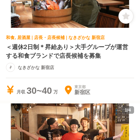
和食, 居酒屋 | 店長・店長候補 | なきざかな 新宿店
＜週休2日制＊昇給あり＞大手グループが運営
する和食ブランドで店長候補を募集
なきざかな 新宿店
東京都
30~40
新宿区
月収
1
/
4