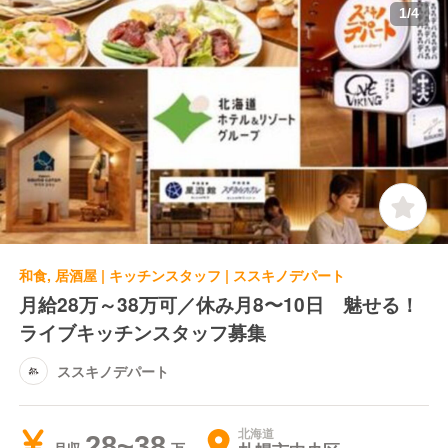
1
/
4
和食, 居酒屋 | キッチンスタッフ | ススキノデパート
月給28万～38万可／休み月8〜10日 魅せる！
ライブキッチンスタッフ募集
ススキノデパート
北海道
28~38