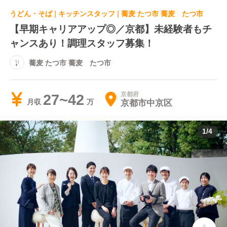
うどん・そば | キッチンスタッフ | 蕎麦 たつ市 蕎麦 たつ市
【早期キャリアアップ◎／京都】未経験者もチ
ャンスあり！調理スタッフ募集！
蕎麦 たつ市 蕎麦 たつ市
京都府
27~42
京都市中京区
月収
1
/
4