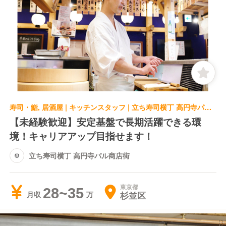
寿司・鮨, 居酒屋 | キッチンスタッフ | 立ち寿司横丁 高円寺パル商店街
【未経験歓迎】安定基盤で長期活躍できる環
境！キャリアアップ目指せます！
立ち寿司横丁 高円寺パル商店街
東京都
28~35
杉並区
月収