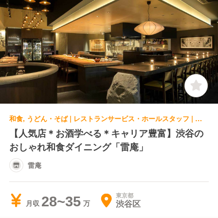
和食, うどん・そば | レストランサービス・ホールスタッフ | 雷庵
【人気店＊お酒学べる＊キャリア豊富】渋谷の
おしゃれ和食ダイニング「雷庵」
雷庵
東京都
28~35
渋谷区
月収