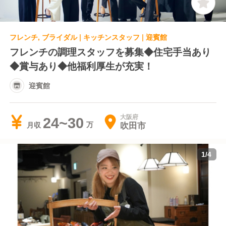
フレンチ, ブライダル | キッチンスタッフ | 迎賓館
フレンチの調理スタッフを募集◆住宅手当あり
◆賞与あり◆他福利厚生が充実！
迎賓館
大阪府
24~30
吹田市
月収
1
/
4