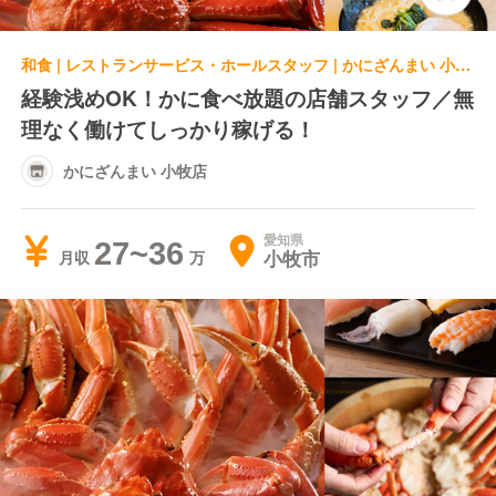
和食 | レストランサービス・ホールスタッフ | かにざんまい 小牧店
経験浅めOK！かに食べ放題の店舗スタッフ／無
理なく働けてしっかり稼げる！
かにざんまい 小牧店
愛知県
27~36
小牧市
月収