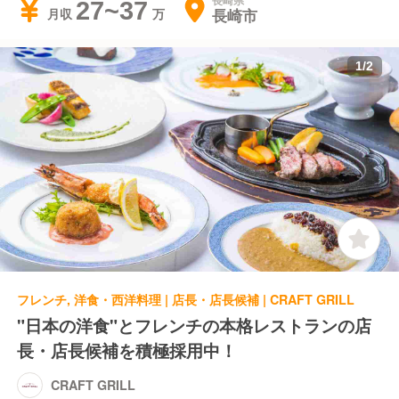
長崎県
27~37
長崎市
月収
1
/
2
フレンチ, 洋食・西洋料理 | 店長・店長候補 | CRAFT GRILL
"日本の洋食"とフレンチの本格レストランの店
長・店長候補を積極採用中！
CRAFT GRILL