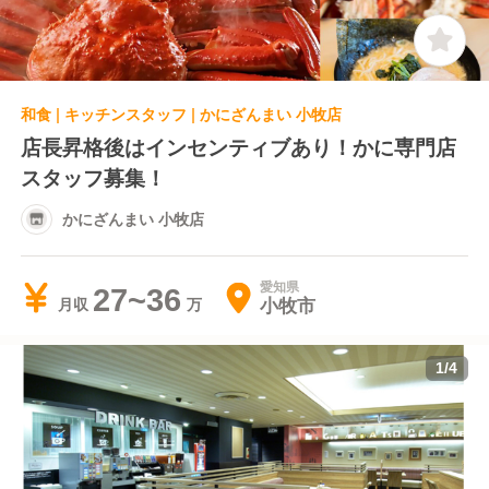
和食 | キッチンスタッフ | かにざんまい 小牧店
店長昇格後はインセンティブあり！かに専門店
スタッフ募集！
かにざんまい 小牧店
愛知県
27~36
小牧市
月収
1
/
4