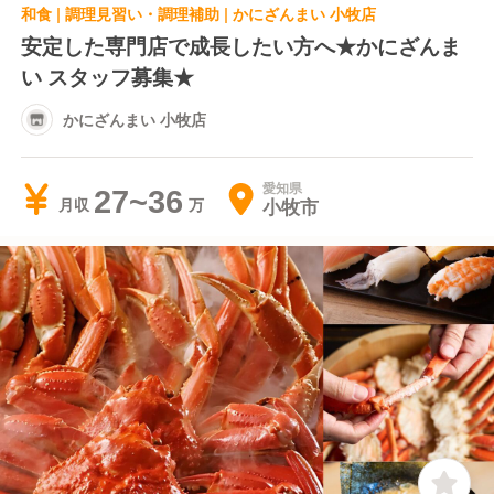
和食 | 調理見習い・調理補助 | かにざんまい 小牧店
安定した専門店で成長したい方へ★かにざんま
い スタッフ募集★
かにざんまい 小牧店
愛知県
27~36
小牧市
月収