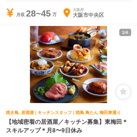
大阪府
28~45
大阪市中央区
月収
1
/
4
焼き鳥, 居酒屋 | キッチンスタッフ | 焼鳥 鳥たん 梅田東通り
【地域密着の居酒屋／キッチン募集】東梅田＊
スキルアップ＊月8〜9日休み