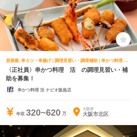
居酒屋, 串カツ・串揚げ | 調理見習い・調理補助 | 串かつ料理 活 ナビオ阪急店
〈正社員〉串かつ料理 活 の調理見習い・補
助を募集！
串かつ料理 活 ナビオ阪急店
大阪府
320~620
大阪市北区
年収