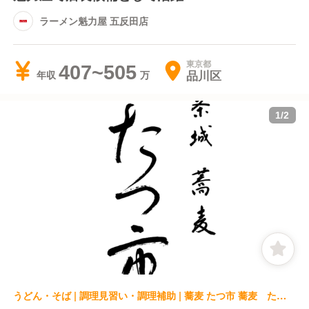
ラーメン魁力屋 五反田店
東京都
407~505
品川区
年収
1
/
2
うどん・そば | 調理見習い・調理補助 | 蕎麦 たつ市 蕎麦 たつ市