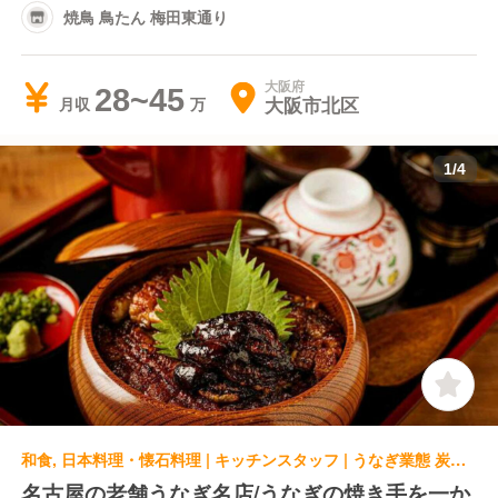
焼鳥 鳥たん 梅田東通り
大阪府
28~45
大阪市北区
月収
1
/
4
和食, 日本料理・懐石料理 | キッチンスタッフ | うなぎ業態 炭焼うな富士 大丸京都店
名古屋の老舗うなぎ名店/うなぎの焼き手を一か