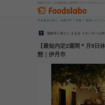
飲食店の求人・正社員転職なら業界NO.1のフーズラボエージェ
飲食店の求人・転職TOP
和食
和食レストラ
海鮮丼と串カツ まるき イオンモール伊
【最短内定2週間＊月9日
態｜伊丹市