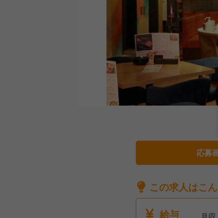
応募
この求人はこん
給与
月収