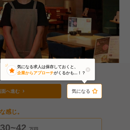
気になる求人は保存しておくと、
企業からアプローチ
がくるかも...！？
画面へ進む
気になる
気になる
な感じ。
30~42
万円