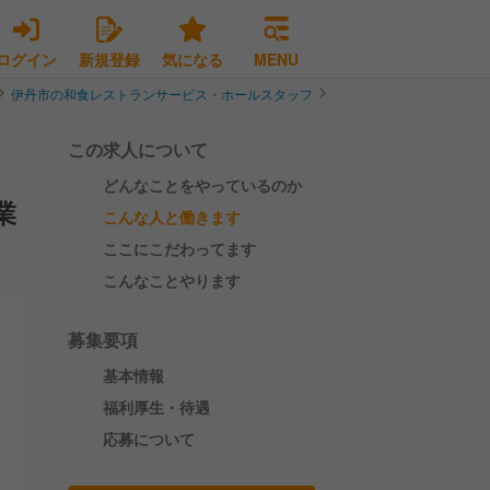
ログイン
新規登録
気になる
MENU
伊丹市の和食レストランサービス・ホールスタッフ
【最短内定2週間＊月9日
この求人について
どんなことをやっているのか
業
こんな人と働きます
ここにこだわってます
こんなことやります
募集要項
基本情報
福利厚生・待遇
応募について