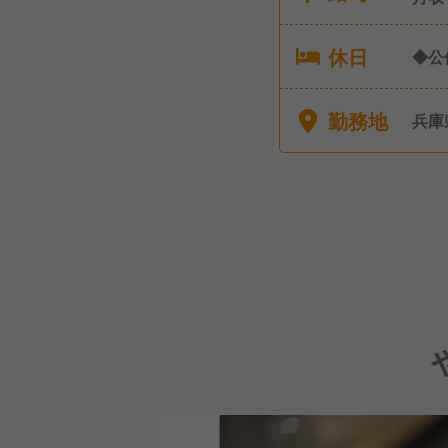
休日
◆公
り 
勤務地
兵庫