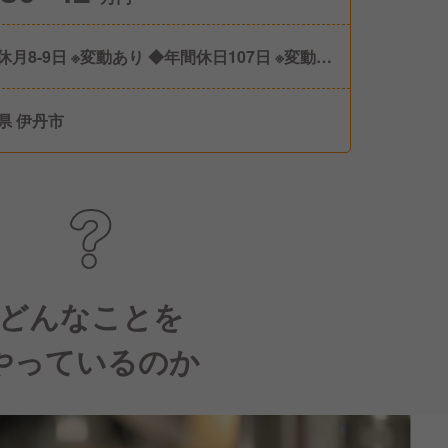
休月8-9日 ※変動あり ◆年間休日107日 ※変動あ
◆有給休暇 ◆産休/育休 ◆介護休暇
県 伊丹市
どんなことを
やっているのか