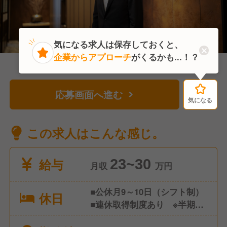
気になる求人は保存しておくと、
企業からアプローチ
がくるかも...！？
応募画面へ進む
気になる
気になる
この求人はこんな感じ。
給与
23~30
月収
万円
■公休月9～10日（シフト制）
休日
■連休取得制度あり ※半期に
1回、3～7連休取得 ■有給休暇