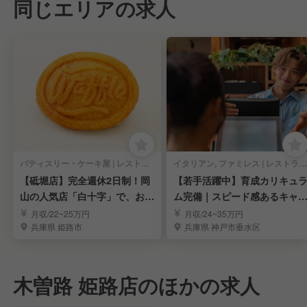
同じエリアの求人
パティスリー・ケーキ屋 | レストランサービス・ホールスタッフ
イタリアン, ファミレス | レストランサービス・ホールスタッフ
【砥堀店】完全週休2日制！岡
【若手活躍中】育成カリキュ
山の人気店「白十字」で、お菓
ム完備｜スピード感あるキャ
子と笑顔を届ける
アアップを実現
月収/22~25万円
月収/24~35万円
兵庫県 姫路市
兵庫県 神戸市垂水区
木曽路 姫路店のほかの求人