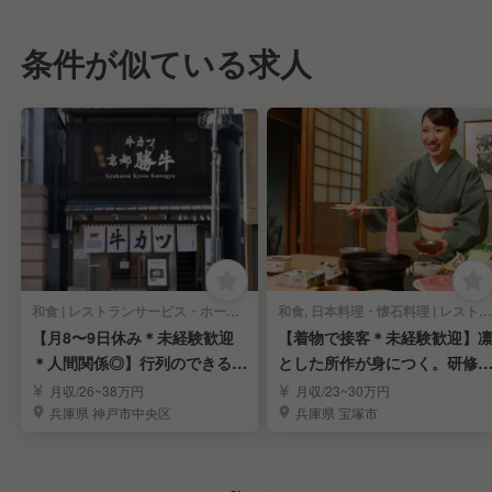
条件が似ている求人
和食 | レストランサービス・ホールスタッフ
和食, 日本料理・懐石料理 | レストランサービス・ホールスタッフ
【月8〜9日休み＊未経験歓迎
【着物で接客＊未経験歓迎】
＊人間関係◎】行列のできる牛
とした所作が身につく。研修
カツ店「京都勝牛」
実で正社員へ
月収/26~38万円
月収/23~30万円
兵庫県 神戸市中央区
兵庫県 宝塚市