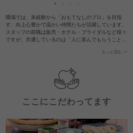
職場では、未経験から「おもてなしのプロ」を目指
す、向上心豊かで温かい仲間たちが活躍しています。
スタッフの前職は販売・ホテル・ブライダルなど様々
ですが、共通しているのは「人に喜んでもらうことが
好き」という純粋な想いです。入社後はマンツーマン
もっと読む
での着付け指導や、お辞儀の角度といった基本動作か
ら丁寧に教え合う文化があるため、互いに助け合う協
調性が根付いています。
月に一度の勉強会を通じて日々スキルを磨き合うな
ど、切磋琢磨しながらも、休憩時間は和気あいあいと
したアットホームな雰囲気が自慢です。教育担当や店
ここにこだわってます
長、料理長といった役割の垣根を越えて連携し、お客
様にとって最高のひとときを作るために一丸となって
取り組んでいます。向上心のある仲間と共に、一生モ
ノの所作と心遣いを身につけられる環境です。