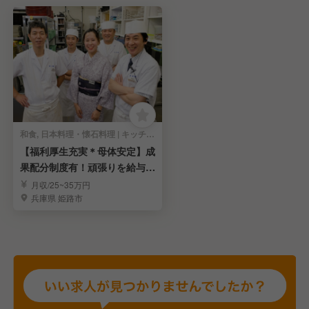
和食, 日本料理・懐石料理 | キッチンスタッフ
【福利厚生充実＊母体安定】成
果配分制度有！頑張りを給与還
元の本格和食店
月収/25~35万円
兵庫県 姫路市