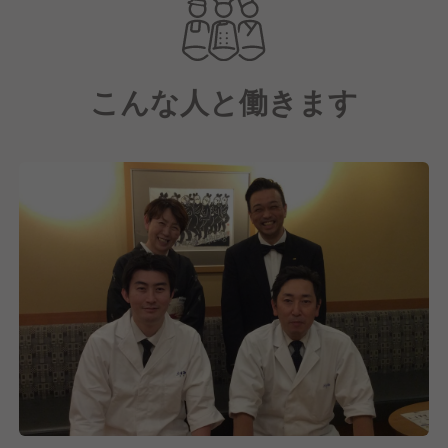
とりのお名前やアレルギー情報を把握する細やかな気
配りを徹底しており、アットホームながらもワンラン
ク上の上質な時間を提供しています。伝統的な礼法に
こんな人と働きます
基づいた丁寧な接客により、お食事だけでなく、心温
まるひとときをお過ごしいただけます。