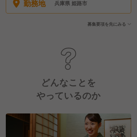
勤務地
■その他 特別休暇など ※年間
兵庫県 姫路市
休日121日
募集要項を先にみる
どんなことを
やっているのか