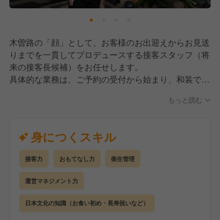
木曽路の「顔」として、お客様のお出迎えからお見送
りまでを一貫してプロデュースする接客スタッフ（将
来の接客長候補）をお任せします。
具体的な業務は、ご予約の受付から始まり、和装での
立ち振る舞い、そして看板メニューである「しゃぶし
もっと読む
ゃぶ」をお席で仕上げる調理提供まで多岐にわたりま
す。単に料理を運ぶだけでなく、お客様の好みやアレ
ルギー情報を把握し、会話を通じてパーソナルなおも
身につくスキル
てなしを提供することが大きな役割です。
将来的には、現場の品質を保つリーダーとして、後輩
接客力
おもてなし力
衛生管理
スタッフの育成や店長・料理長と連携した店舗運営の
サポートも担っていただきます。充実した研修制度が
運営マネジメント力
あるため、まずは着付けや作法といった日本の伝統美
を体現するスキルを習得することからスタートし、着
日本文化の知識（お食い初め・長寿祝いなど）
実にステップアップを目指せる環境です。