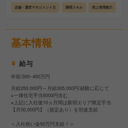
店舗・運営マネジメント力
調理スキル
売上管理能力
※最低保証月収は10ヶ月間、既定の手当を支給するこ
とによる期間限定です。
その間に評価制度で昇格を目指していただき、基準
を満たした場合、期間終了後も同様に30万円を支給す
基本情報
る形となります。
給与
年収/300~450万円
月給250,000円～月給305,000円/経験に応じて
※一律住宅手当5000円含む
※上記に入社後10ヵ月間は新宿エリア限定手当
【月50,000円】（規定あり）を別途支給
＜入社祝い金50万円支給！＞