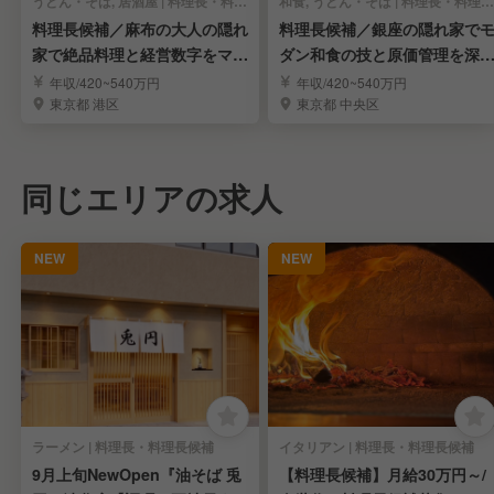
うどん・そば, 居酒屋 | 料理長・料理長候補
和食, うどん・そば | 料理長・料理長候補
料理長候補／麻布の大人の隠れ
料理長候補／銀座の隠れ家で
家で絶品料理と経営数字をマス
ダン和食の技と原価管理を深
ター
将来の幹部へ
年収/420~540万円
年収/420~540万円
東京都 港区
東京都 中央区
同じエリアの求人
NEW
NEW
ラーメン | 料理長・料理長候補
イタリアン | 料理長・料理長候補
9月上旬NewOpen『油そば 兎
【料理長候補】月給30万円～/