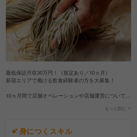
未経験の方も経験をお持ちの方も、自分なりのキャリ
アアップが可能な環境をご用意しています！
最低保証月収30万円！（規定あり／10ヵ月）
新宿エリアで働ける飲食経験者の方を大募集！
10ヵ月間で店舗オペレーションや店舗運営について経
験を積み、ステップアップを目指していただきます。
もっと読む
明確な評価制度があり、定期的に昇格試験があるの
で、昇格しやすい環境です。
昇格後には賞与支給（年2回）あり。今年度賞与支給
身につくスキル
額は前年より平均50％アップを予定しています。