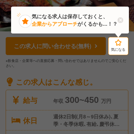
気になる求人は保存しておくと、
企業からアプローチ
がくるかも...！？
この求人に問い合わせる(無料)
気になる
気になる
※飲食店・企業等への直接応募・問い合わせではありませんのでご安心くだ
さい。
この求人はこんな感じ。
給与
300~450
年収
万円
週休2日制(月8～9日休み)､夏
休日
季・冬季休暇､有給､慶弔休暇
等