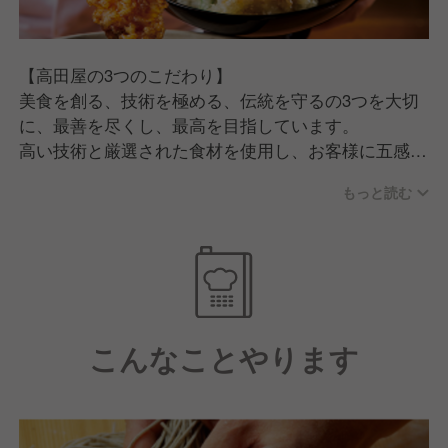
【高田屋の3つのこだわり】
美食を創る、技術を極める、伝統を守るの3つを大切
に、最善を尽くし、最高を目指しています。
高い技術と厳選された食材を使用し、お客様に五感で
楽しんでいただけるよう常に技術を向上させ続けてい
もっと読む
ます。
今後も、日本の伝統的な味わいと現代の技術を融合
し、多くのお客様にご利用いただけるお店作りを行っ
ていきます。
【充実した福利厚生と明確な評価制度】
こんなことやります
年2回の賞与に加え、豊富な研修制度や住宅・家族手
当等、働きやすいのが特徴です。
また、評価項目や必要な知識が明確のため、しっかり
とした目標を持つことで