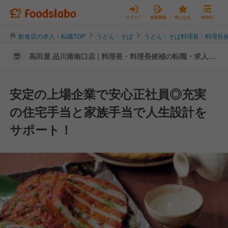
ログイン
新規登録
気になる
MENU
飲食店の求人・転職TOP
うどん・そば
うどん・そば料理長・料理長
高田屋 品川港南口店 | 料理長・料理長候補の転職・求人情
報
安定の上場企業で安心正社員◎充実
の住宅手当と家族手当で人生設計を
サポート！