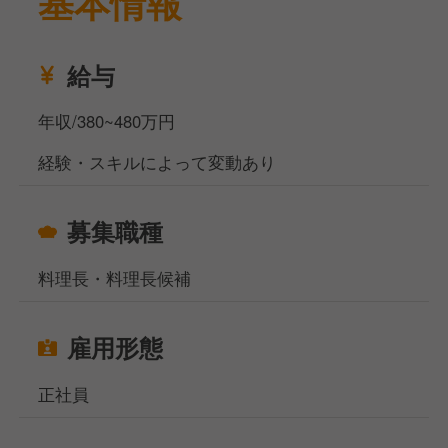
基本情報
蕎麦の経験があり、キッチンマネジメント経験がある
方を求めています。
特に若手スタッフの育成に積極的な方を歓迎します。
給与
老舗の伝統を守りながら、新しい風を入れていただけ
る方をお待ちしています。
年収/380~480万円
お休みは月8日です。
経験・スキルによって変動あり
福利厚生として、特別手当、業績賞与の支給がありま
す。
募集職種
また、髪色と髪型は自由です。
料理長・料理長候補
当社サイト、フーズラボ・エージェントですがこのほ
かにも飲食店の求人を多数揃えております。
地元で働きたい方、都心部で働きたいけど引っ越しの
雇用形態
お金がなくて困っている方などなど…どんなお悩みも
ご相談ください！
正社員
相談窓口事務所は東京、大阪、名古屋、福岡の4拠点
になりますが、WEB面談も実施しており、飲食専門