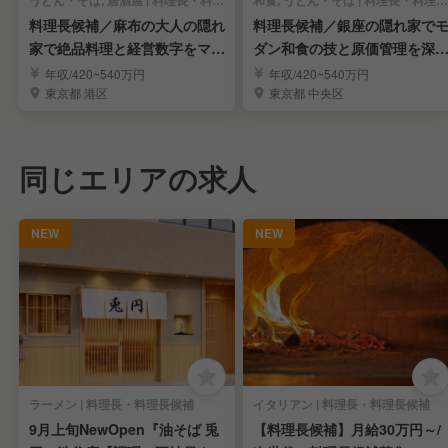
うどん・そば, 居酒屋 | 料理長・料理長候補
和食, うどん・そば | 料理長・料理長候補
料理長候補／麻布の大人の隠れ
料理長候補／銀座の隠れ家で
家で絶品料理と経営数字をマス
ダン和食の技と原価管理を深
ター
将来の幹部へ
年収/420~540万円
年収/420~540万円
東京都 港区
東京都 中央区
同じエリアの求人
NEW
NEW
ラーメン | 料理長・料理長候補
イタリアン | 料理長・料理長候補
9月上旬NewOpen『油そば 兎
【料理長候補】月給30万円～/