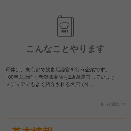
こんなことやります
母体は、東京都で飲食店経営を行う企業です。
100年以上続く老舗蕎麦店を2店舗運営しています。
メディアでもよく紹介される名店です。
今回は、人員強化のため、東京都台東区にある蕎麦店
もっと読む
の料理長候補の募集です。
こだわりの蕎麦を提供している歴史あるお店です。
業務内容は、原価管理、調理、盛り付け、メニュー開
発、スタッフ育成などのキッチン業務全般です。