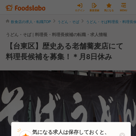
ログイン
新規登録
気になる
MENU
飲食店の求人・転職TOP
うどん・そば
うどん・そば料理長・料理長
うどん・そば | 料理長・料理長候補の転職・求人情報
【台東区】歴史ある老舗蕎麦店にて
料理長候補を募集！＊月8日休み
気になる求人は保存しておくと、