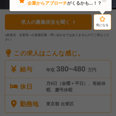
企業からアプローチ
がくるかも...！？
求人の募集状況を聞く
気になる
気になる
※飲食店・企業等への直接応募・問い合わせではありませんのでご安心くだ
さい。
この求人はこんな感じ。
給与
380~480
年収
万円
月8日（金曜＋平日）、有給休
休日
暇、慶弔休暇
勤務地
東京都 台東区