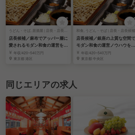
うどん・そば, 居酒屋 | 店長・店長候補
和食, うどん・そば | 店長・店長候補
店長候補／麻布でアッパー層に
店長候補／銀座の上質な空間
愛されるモダン和食の運営を極
モダン和食の運営ノウハウを
め経営幹部へ
スターし幹部へ
年収/420~540万円
年収/420~540万円
東京都 港区
東京都 中央区
同じエリアの求人