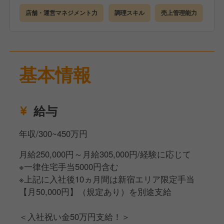
店舗・運営マネジメント力
調理スキル
売上管理能力
※最低保証月収は10ヶ月間、既定の手当を支給するこ
とによる期間限定です。
その間に評価制度で昇格を目指していただき、基準
を満たした場合、期間終了後も同様に30万円を支給す
基本情報
る形となります。
給与
年収/300~450万円
月給250,000円～月給305,000円/経験に応じて
※一律住宅手当5000円含む
※上記に入社後10ヵ月間は新宿エリア限定手当
【月50,000円】（規定あり）を別途支給
＜入社祝い金50万円支給！＞