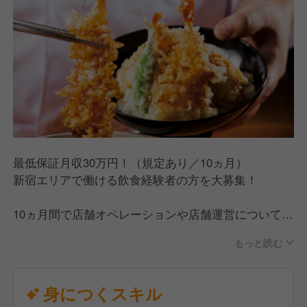
未経験の方も経験をお持ちの方も、自分なりのキャリ
アアップが可能な環境をご用意しています！
最低保証月収30万円！（規定あり／10ヵ月）
新宿エリアで働ける飲食経験者の方を大募集！
10ヵ月間で店舗オペレーションや店舗運営について経
験を積み、ステップアップを目指していただきます。
もっと読む
明確な評価制度があり、定期的に昇格試験があるの
で、昇格しやすい環境です。
昇格後には賞与支給（年2回）あり。今年度賞与支給
身につくスキル
額は前年より平均50％アップを予定しています。