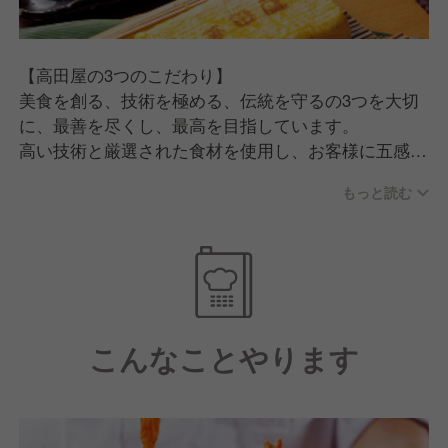
【高田屋の3つのこだわり】
美食を創る、技術を極める、伝統を守るの3つを大切
に、最善を尽くし、最高を目指しています。
高い技術と厳選された食材を使用し、お客様に五感で
楽しんでいただけるよう常に技術を向上させ続けてい
もっと読む
ます。
今後も、日本の伝統的な味わいと現代の技術を融合
し、多くのお客様にご利用いただけるお店作りを行っ
ていきます。
【充実した福利厚生と明確な評価制度】
こんなことやります
年2回の賞与に加え、豊富な研修制度や住宅・家族手
当等、働きやすいのが特徴です。
また、評価項目や必要な知識が明確のため、しっかり
とした目標を持つことで