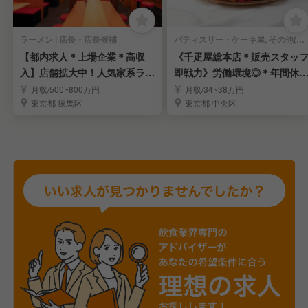
ラーメン | 店長・店長候補
パティスリー・ケーキ屋, その他(料理ジャンル) | 店長・店長候補
【都内求人＊上場企業＊高収
《千疋屋総本店＊販売スタッ
入】店舗拡大中！人気家系ラー
即戦力》労働環境◎＊年間休1
メン「町田商店」
15日＊賞与年3回
月収/500~800万円
月収/34~38万円
東京都 練馬区
東京都 中央区