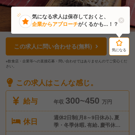
気になる求人は保存しておくと、
企業からアプローチ
がくるかも...！？
この求人に問い合わせる(無料)
気になる
気になる
※飲食店・企業等への直接応募・問い合わせではありませんのでご安心くだ
さい。
この求人はこんな感じ。
給与
300~450
年収
万円
週休2日制(月8～9日休み)､夏
休日
季・冬季休暇､有給､慶弔休暇
等