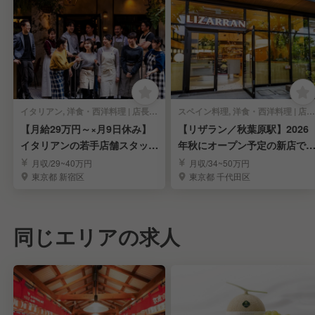
イタリアン, 洋食・西洋料理 | 店長・店長候補
スペイン料理, 洋食・西洋料理 | 店長・店長候補
【月給29万円～×月9日休み】
【リザラン／秋葉原駅】2026
イタリアンの若手店舗スタッフ
年秋にオープン予定の新店で
募集
長候補を募集
月収/29~40万円
月収/34~50万円
東京都 新宿区
東京都 千代田区
同じエリアの求人