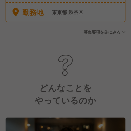
季休暇：3日 ・有給休暇あり
勤務地
・連休取得可能 ■夏季休暇 ■
東京都 渋谷区
慶弔休暇 ■有給休暇 ■産休・
育休 ■夏季休暇 ■慶弔休暇 ■
募集要項を先にみる
有給休暇 ■産休・育休
どんなことを
やっているのか