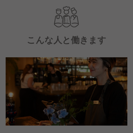
ン・カクテル・英会話・ホテルホスピタリティまで仕
事の幅を広げられます。
オープニングメンバーのため、決められたオペレーシ
ョンをこなすだけではなく、サービスづくりやメニュ
こんな人と働きます
ー提案にも参加できます。