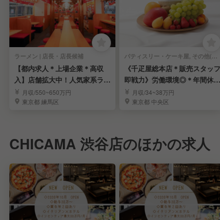
ラーメン | 店長・店長候補
パティスリー・ケーキ屋, その他(料理ジャンル) | 店長・店長候補
【都内求人＊上場企業＊高収
《千疋屋総本店＊販売スタッ
入】店舗拡大中！人気家系ラー
即戦力》労働環境◎＊年間休1
メン「町田商店」
15日＊賞与年3回
月収/550~650万円
月収/34~38万円
東京都 練馬区
東京都 中央区
CHICAMA 渋谷店のほかの求人