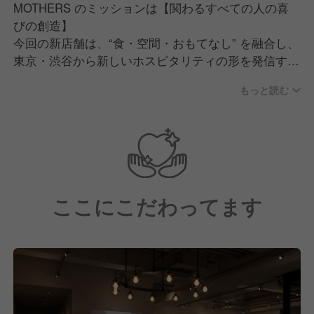
MOTHERS のミッションは【関わるすべての人の喜
びの創造】
今回の新店舗は、“食・空間・おもてなし” を融合し、
東京・渋谷から新しいホスピタリティの形を発信する
舞台です。
もっと読む
あなたの経験・個性を反映できる場を提供します。
オープニングの中心メンバーとして、共に未来を創り
ましょう。
ここにこだわってます