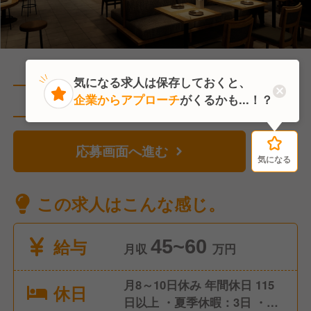
気になる求人は保存しておくと、
企業からアプローチ
がくるかも...！？
直近9人がこの求人を検討中
応募画面へ進む
気になる
気になる
この求人はこんな感じ。
給与
45~60
月収
万円
月8～10日休み 年間休日 115
休日
日以上 ・夏季休暇：3日 ・冬