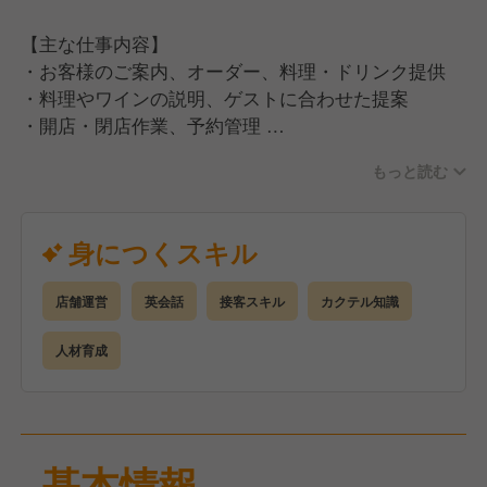
【主な仕事内容】
・お客様のご案内、オーダー、料理・ドリンク提供
・料理やワインの説明、ゲストに合わせた提案
・開店・閉店作業、予約管理
・サービスオペレーションの改善
もっと読む
・経験に応じた後輩スタッフの育成
入社時点ですべてをお任せするわけではありません。
身につくスキル
まずはレストランサービスを中心に担当し、希望や適
性に応じてBAR業務やレセプション対応へ仕事の幅を
店舗運営
英会話
接客スキル
カクテル知識
広げていただきます。
人材育成
基本情報