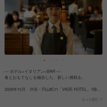
― ホテル×イタリアン×BAR ―
食とおもてなしを融合した、新しい挑戦を。
2026年10月、渋谷・円山町の「VADE HOTEL」1階
に、オールデイダイニング＆バーがオープンします。
もっと読む
お任せするのは、レストランサービスを中心としたゲ
スト対応。これまでの接客経験を活かしながら、ワイ