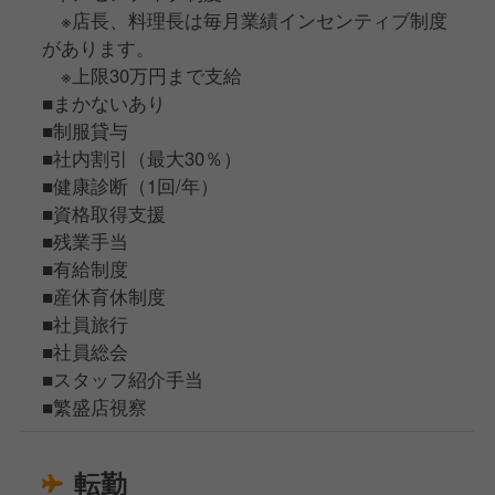
※店長、料理長は毎月業績インセンティブ制度
があります。
※上限30万円まで支給
■まかないあり
■制服貸与
■社内割引（最大30％）
■健康診断（1回/年）
■資格取得支援
■残業手当
■有給制度
■産休育休制度
■社員旅行
■社員総会
■スタッフ紹介手当
■繁盛店視察
転勤