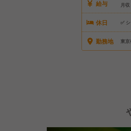
給与
月収
休日
✅ 
暇 「この仕事に、何を一番求めていますか？」 休
みを増
勤務地
東京
れが
もしれません
「結
数字
いく