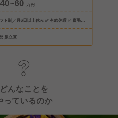
40~60
万円
シフト制／月6日以上休み ✅ 有給休暇 ✅ 慶弔休
やしたい。 働き方を整えたい。 もし今、 そ
都 足立区
一番の転職理由なら、 この会社は合わないか
。 私たちが大切にしているのは、
果に対して、ちゃんと稼げること」。 現場で
を作った人が、 そのまま立場と条件を上げて
。 シンプルですが、ずっとこのやり方です。
どんなことを
やっているのか