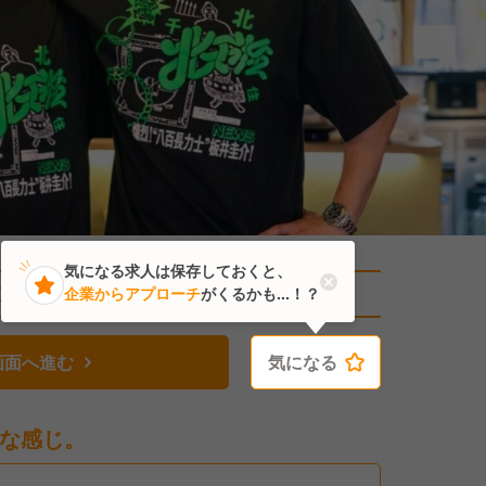
気になる求人は保存しておくと、
直近10人がこの求人を検討中
企業からアプローチ
がくるかも...！？
画面へ進む
気になる
気になる
な感じ。