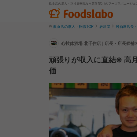
飲食店の求人・正社員転職なら業界NO.1のフーズラボエージェ
飲食店の求人・転職TOP
居酒屋
居酒屋店長
心技体酒場 北千住店 | 店長・店長候
頑張りが収入に直結❇️ 高
価