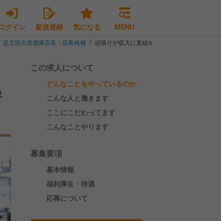
ログイン
新規登録
気になる
MENU
足立区の居酒屋店長・店長候補
頑張りが収入に直結❇️ 高月収＋インセンティブ
この求人について
どんなことをやっているのか
評
こんな人と働きます
ここにこだわってます
こんなことやります
募集要項
基本情報
福利厚生・待遇
応募について