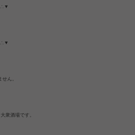
∴▼
∴▼
ません。
オ大衆酒場です。