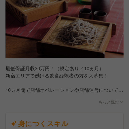
未経験の方も経験をお持ちの方も、自分なりのキャリ
アアップが可能な環境をご用意しています！
最低保証月収30万円！（規定あり／10ヵ月）
新宿エリアで働ける飲食経験者の方を大募集！
10ヵ月間で店舗オペレーションや店舗運営について経
験を積み、ステップアップを目指していただきます。
もっと読む
明確な評価制度があり、定期的に昇格試験があるの
で、昇格しやすい環境です。
昇格後には賞与支給（年2回）あり。今年度賞与支給
身につくスキル
額は前年より平均50％アップを予定しています。