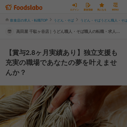
ログイン
新規登録
気になる
MENU
飲食店の求人・転職TOP
うどん・そば
うどん・そばうどん職人・そ
高田屋 千駄ヶ谷店 | うどん職人・そば職人の転職・求人情
報
【賞与2.8ヶ月実績あり】独立支援も
充実の職場であなたの夢を叶えませ
んか？