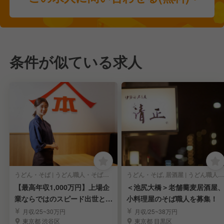
条件が似ている求人
うどん・そば | うどん職人・そば職人
うどん・そば, 居酒屋 | うどん職人・そば職人
【最高年収1,000万円】上場企
＜池尻大橋＞老舗蕎麦居酒屋
業ならではのスピード出世と高
小料理屋のそば職人を募集！
待遇◎
月収/25~30万円
月収/25~38万円
東京都 渋谷区
東京都 目黒区