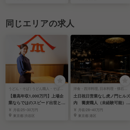
同じエリアの求人
うどん・そば | うどん職人・そば職人
洋食・西洋料理, 日本料理・懐石料理 | うどん職人・そば職人
【最高年収1,000万円】上場企
土日祝日営業なし虎ノ門ヒル
業ならではのスピード出世と高
内 蕎麦職人（未経験可能）
待遇◎
募集！
月収/25~30万円
月収/28~40万円
東京都 渋谷区
東京都 港区