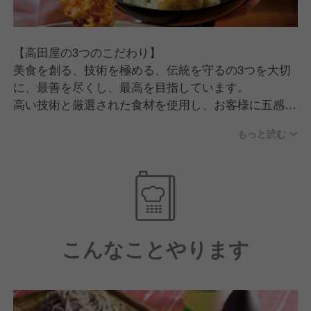
【高田屋の3つのこだわり】
美食を創る、技術を極める、伝統を守るの3つを大切
に、最善を尽くし、最高を目指しています。
高い技術と厳選された食材を使用し、お客様に五感で
楽しんでいただけるよう常に技術を向上させ続けてい
もっと読む
ます。
今後も、日本の伝統的な味わいと現代の技術を融合
し、多くのお客様にご利用いただけるお店作りを行っ
ていきます。
【充実した福利厚生と明確な評価制度】
こんなことやります
年2回の賞与に加え、豊富な研修制度や住宅・家族手
当等、働きやすいのが特徴です。
また、評価項目や必要な知識が明確のため、しっかり
とした目標を持つことで