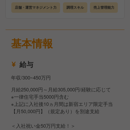
店舗・運営マネジメント力
調理スキル
売上管理能力
※最低保証月収は10ヶ月間、既定の手当を支給するこ
とによる期間限定です。
その間に評価制度で昇格を目指していただき、基準
を満たした場合、期間終了後も同様に30万円を支給す
基本情報
る形となります。
給与
年収/300~450万円
月給250,000円～月給305,000円/経験に応じて
※一律住宅手当5000円含む
※上記に入社後10ヵ月間は新宿エリア限定手当
【月50,000円】（規定あり）を別途支給
＜入社祝い金50万円支給！＞