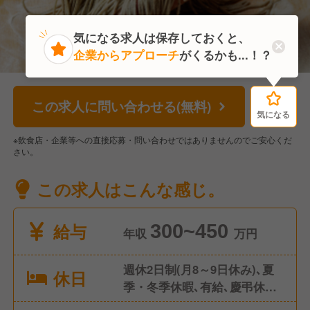
気になる求人は保存しておくと、
企業からアプローチ
がくるかも...！？
この求人に問い合わせる(無料)
気になる
気になる
※飲食店・企業等への直接応募・問い合わせではありませんのでご安心くだ
さい。
この求人はこんな感じ。
給与
300~450
年収
万円
週休2日制(月8～9日休み)､夏
休日
季・冬季休暇､有給､慶弔休暇
等