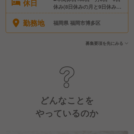
休日
休み(8日休みの月と9日休みの
月が決まっています) その他
勤務地
にも下記のような休日・休暇
福岡県 福岡市博多区
制度がございます ■有給休暇
■産休・育休 ■結婚休暇 ■特別
募集要項を先にみる
休暇 L配偶者が出産するとき
L本人の父・母・子の葬儀
どんなことを
やっているのか