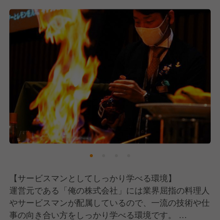
こうした人たちが集まってくれているのもあり、各店
舗はスタッフ同士の仲が良いのも自慢の一つです。
※無記名アンケートでは9割のスタッフが「職場の人
間関係がいい」と回答してくれています！
《六つの精進》
私たちはお客様に最高の料理と最高のサービスをお届
けするために、下記の6つの項目を大切にしながら
日々業務に取り組んでいます。
1.誰にも負けない努力をする
2.謙虚にして驕らず
3.毎日の反省（利己の反省及び利己の払拭）
4.生きていることに感謝する（幸せを感じる心は"是
【サービスマンとしてしっかり学べる環境】
を知る"心から生まれる）
運営元である「俺の株式会社」には業界屈指の料理人
5.善行、利他行を積む
やサービスマンが配属しているので、一流の技術や仕
6.感性的な悩みをしない
事の向き合い方をしっかり学べる環境です。