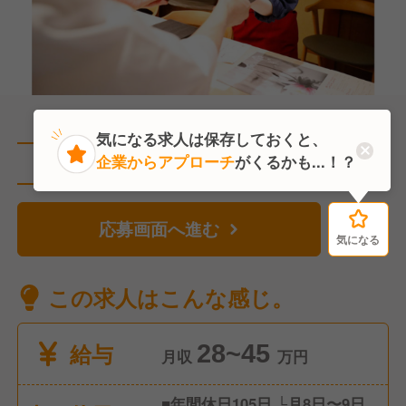
気になる求人は保存しておくと、
企業からアプローチ
がくるかも...！？
直近2人がこの求人を検討中
応募画面へ進む
気になる
気になる
この求人はこんな感じ。
給与
28~45
月収
万円
■年間休日105日 └月8日〜9日