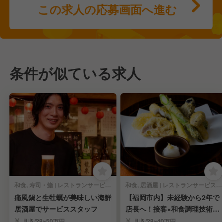
この求人の応募画面へ進む
条件が似ている求人
和食, 寿司・鮨 | レストランサービス・ホールスタッフ
和食, 居酒屋 | レストランサービス・ホールスタッフ
痛風鍋と生牡蠣が美味しい海鮮
【福岡市内】未経験から2年で
居酒屋でサービススタッフ
店長へ！接客×和食調理技術×
経営を学び独立へ
月収/28~50万円
月収/28~40万円