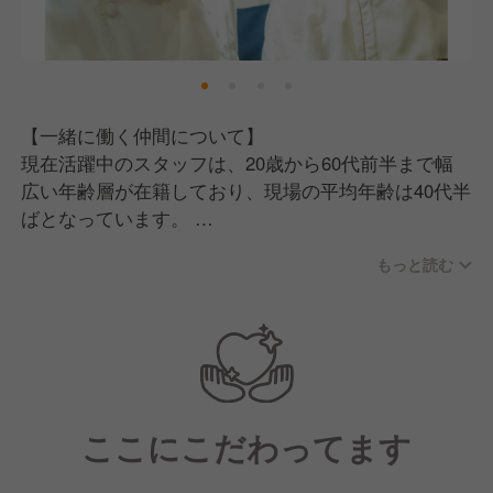
【一緒に働く仲間について】
現在活躍中のスタッフは、20歳から60代前半まで幅
広い年齢層が在籍しており、現場の平均年齢は40代半
ばとなっています。
7〜8割が中途採用で、基本的には和食業態出身の方た
もっと読む
ちが多いのが特徴です。
ありがたいことに、平均勤続年数は7〜8年と長く勤め
てくれているスタッフが多く、中には20年以上在籍す
るスタッフもいます。
現場に関して、料理長がチームの中心となってお店を
ここにこだわってます
作り上げている一方で、仕事はポジション関係なく全
員が協力し合うチームワークが根付いています。