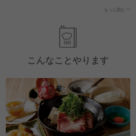
当店では全国の日本酒・焼酎を幅広く取り揃えてお
もっと読む
り、こだわりのお酒の知識を学びながら、お客様への
【求める人物像】
ご提案もおこなっていただけます。
技術は後で身につけられますし、経験は入社してから
サービス・接客スキルを磨けるのはもちろんですが、
いくらでも積めます。
個室・半個室でのきめ細やかなおもてなしを通じて、
だからこそ私たちは、あなたのスキル・経験より、あ
高いホスピタリティを身につけられる環境です。
なたの"人柄"を大切にしています。
その中で下記に関しては、採用の際に大事にしている
こんなことやります
そして、私たちは飲食業界で働いてくれる人を"育て
ことになります。
ていく"ことを大切にしています。
入社後は1人につき1人の育成担当者がマンツーマンで
■私たちの理念に共感できる
つき、できることから丁寧にお教えします。
■利他の精神を持って、お客様や他のスタッフを思い
そのほか、明確な基準に基づいた人事評価制度を導入
やって行動できる
し、年1回の評価面談に加え、数ヶ月前にも事前面談
■柔軟性を持って仕事に取り組める方
を実施しています。
■チームワークを大切にできる方
技術や経験だけでなく、人柄や努力をしっかりと評価
する文化なので、自分の強みや課題を把握しながら、
着実にステップアップできます。