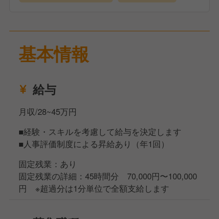
【仕事内容】
また、スタッフみんなの頑張りを還元していきたいと
オーダーテイクや料理・ドリンクのご提供、お会計な
いう想いから、業績賞与（前期の経常利益）を3ヶ月
ど、ホール業務全般をお任せします。
に1回、全社員に配分しています。
慣れてきたら、スタッフ教育やシフト管理など、マネ
基本情報
ジメント業務にも携わっていただきます。
当店は個室・半個室でのきめ細やかな接客がメインと
給与
なるため、高いホスピタリティを発揮できる環境で
す。
月収/28~45万円
また、全国の日本酒・焼酎を豊富に取り揃えており、
お客様へのお酒のご提案もおこなっていただきます。
■経験・スキルを考慮して給与を決定します
■人事評価制度による昇給あり（年1回）
『俺の』シリーズは複数店舗を展開していますが、チ
ェーン店のような画一的な運営はしていません。
固定残業：あり
メニュー開発や販促企画・施策などは各店舗でおこな
固定残業の詳細：45時間分 70,000円〜100,000
っており、本社から細かい指示はありません。
円 ※超過分は1分単位で全額支給します
だからこそ、ホールスタッフとして働くあなたのアイ
デアや個性も、お店づくりに活かすことができます。