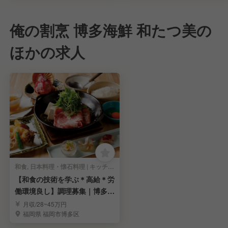
俺の割烹 博多海鮮 和たつ美の
ほかの求人
和食, 日本料理・懐石料理 | キッチンスタッフ
【和食の技術を学ぶ＊高給＊労
働環境良し】調理募集｜博多の
人気店「俺の割烹」
月収/28~45万円
福岡県 福岡市博多区