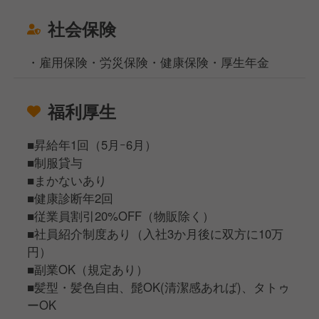
社会保険
・雇用保険・労災保険・健康保険・厚生年金
福利厚生
■昇給年1回（5月ｰ6月）
■制服貸与
■まかないあり
■健康診断年2回
■従業員割引20%OFF（物販除く）
■社員紹介制度あり（入社3か月後に双方に10万
円）
■副業OK（規定あり）
■髪型・髪色自由、髭OK(清潔感あれば)、タトゥ
ーOK