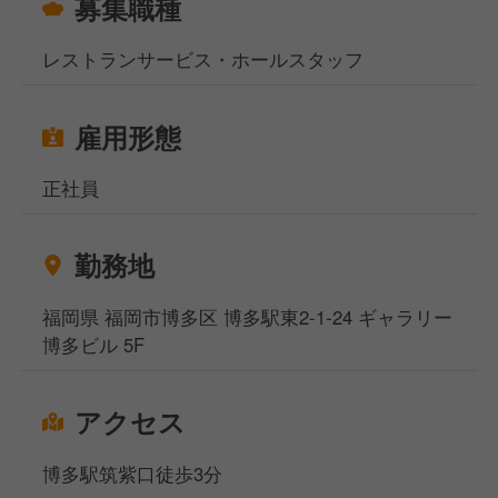
募集職種
レストランサービス・ホールスタッフ
【入社後】
当社では入社後は1人につき1人の育成担当者がマンツ
ーマンでつき、できることから丁寧にお教えします。
雇用形態
また、中途採用でも本社での入社式を実施。初日から
配属先のスタッフと顔合わせをおこない、2日目から
正社員
スムーズに現場に入れる体制を整えています。
あわせてSVによる定期面談もおこないながら、あな
たが気持ちよく働けるようにフォローしていきます。
勤務地
福岡県 福岡市博多区 博多駅東2-1-24 ギャラリー
当社は2027年のIPO（株式上場）を予定しており、会
博多ビル 5F
社としてさらなる成長フェーズに入っていきます。
そんな成長していく会社と共に、あなた自身も大きく
アクセス
成長していきませんか？
あなたからのご応募、心よりお待ちしております！
博多駅筑紫口徒歩3分