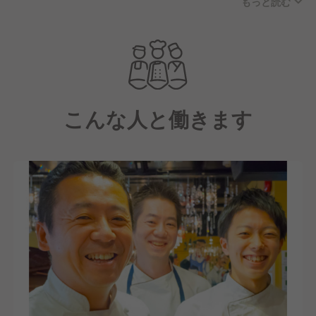
もっと読む
お店として、2024年4月にオープン。
おかげさまで多くのお客様にご来店いただいていま
す。
落ち着いた和の雰囲気の店内は全65席。
テーブル席・掘りごたつ個室・個室・半個室を備えて
こんな人と働きます
おり、少人数から大人数の宴会・接待まで幅広いシー
ンでご利用いただいています。
料理は店内の生け簀から活魚を捌く「活き造り」をは
じめ、創作海鮮料理・国産和牛を使った肉料理・九州
郷土料理など幅広いメニューを揃えています。
また、全国の日本酒・焼酎を豊富に取り揃えており、
こだわりのお酒との組み合わせをお楽しみいただいて
います。
現状、人手不足もなく店舗運営をできていますが、も
っとスタッフが働きやすい環境づくりをしていくため
に、私たちと同じ想いを持った仲間を募集中です！