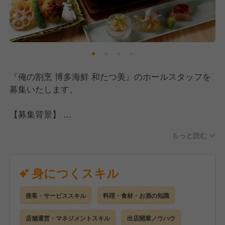
また、当社ではフレンチ・イタリアン・焼肉・居酒屋
など、多種多様なジャンルのお店を展開しています。
希望があれば他ブランドへの異動も可能なため、様々
なジャンルで経験を積みながら、自分だけのキャリア
を築いていくことができます。
『俺の割烹 博多海鮮 和たつ美』のホールスタッフを
募集いたします。
【働きやすい環境づくりに全力で取り組んでいます】
月8〜9日の休日を確保し、産前産後・育児休暇の整備
【募集背景】
もおこなっており、しっかり休む文化が根付いていま
人手不足での採用ではなく、さらなる労働環境整備そ
す。
もっと読む
して未来に向けた戦力強化を図っていくための募集と
残業時間も固定残業を超えた場合は1分単位で全額支
なります。
給。社員を増やしていくことで、さらに残業を少なく
身につくスキル
していきたいと考えています。
【応募資格】
ホール・サービス経験がある方を求めています。
給与面に関しては、全店舗統一化を進めており、地方
接客・サービススキル
料理・食材・お酒の知識
和食・居酒屋業態経験のある方は優遇いたします。
店舗でも都内水準の給与で働ける環境を現在整備中で
店舗運営・マネジメントスキル
出店開業ノウハウ
す。