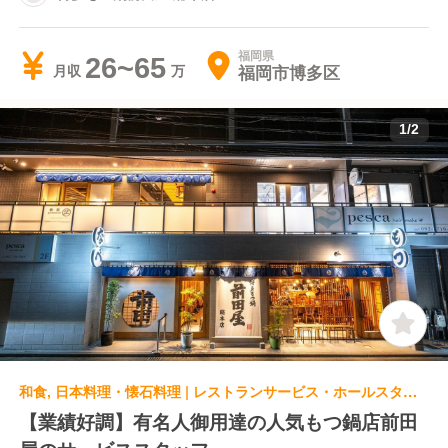
福岡県
26~65
福岡市博多区
月収
1
/
2
和食, 日本料理・懐石料理 | レストランサービス・ホールスタッフ | 博多もつ鍋前田屋 大名店
【業績好調】有名人御用達の人気もつ鍋店前田