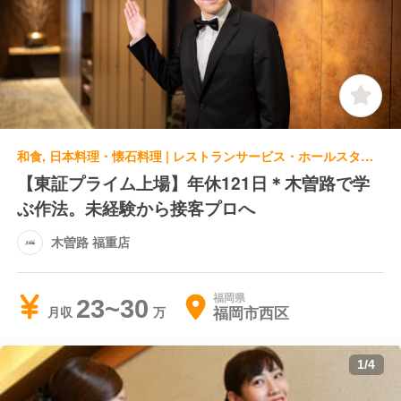
和食, 日本料理・懐石料理 | レストランサービス・ホールスタッフ | 木曽路 福重店
【東証プライム上場】年休121日＊木曽路で学
ぶ作法。未経験から接客プロへ
木曽路 福重店
福岡県
23~30
福岡市西区
月収
1
/
4