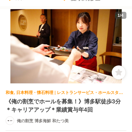
1
/
4
和食, 日本料理・懐石料理 | レストランサービス・ホールスタッフ | 俺の割烹 博多海鮮 和たつ美
《俺の割烹でホールを募集！》博多駅徒歩3分
＊キャリアアップ＊業績賞与年4回
俺の割烹 博多海鮮 和たつ美