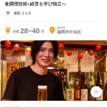
食調理技術×経営を学び独立へ
薬院 さえ木
福岡県
28~40
福岡市中央区
月収