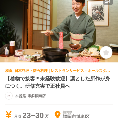
1
/
4
和食, 日本料理・懐石料理 | レストランサービス・ホールスタッフ | 木曽路 博多駅南店
【着物で接客＊未経験歓迎】凛とした所作が身
につく。研修充実で正社員へ
木曽路 博多駅南店
福岡県
23~30
福岡市博多区
月収