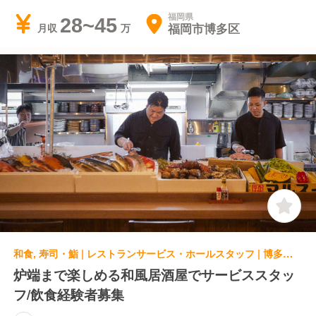
福岡県
28~45
福岡市博多区
月収
和食, 寿司・鮨 | レストランサービス・ホールスタッフ | 博多炉端 魚松 博多駅前店
炉端まで楽しめる和風居酒屋でサービススタッ
フ/飲食経験者募集