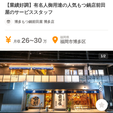
【業績好調】有名人御用達の人気もつ鍋店前田
屋のサービススタッフ
博多もつ鍋前田屋 博多店
福岡県
26~30
福岡市博多区
月収
1
/
2