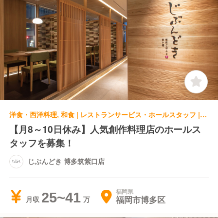
洋食・西洋料理, 和食 | レストランサービス・ホールスタッフ | じぶんどき 博多筑紫口店
【月8～10日休み】人気創作料理店のホールス
タッフを募集！
じぶんどき 博多筑紫口店
福岡県
25~41
福岡市博多区
月収