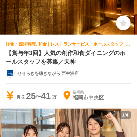
洋食・西洋料理, 和食 | レストランサービス・ホールスタッフ | せせらぎを聴きながら 西中洲店
【賞与年3回】人気の創作和食ダイニングのホ
ールスタッフを募集／天神
せせらぎを聴きながら 西中洲店
福岡県
25~41
福岡市中央区
月収
1
/
4