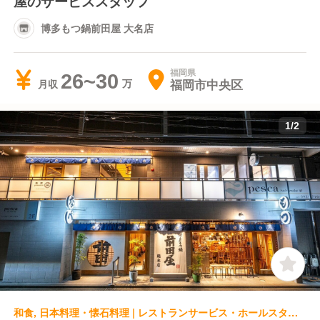
屋のサービススタッフ
博多もつ鍋前田屋 大名店
福岡県
26~30
福岡市中央区
月収
1
/
2
和食, 日本料理・懐石料理 | レストランサービス・ホールスタッフ | 博多もつ鍋前田屋 博多店