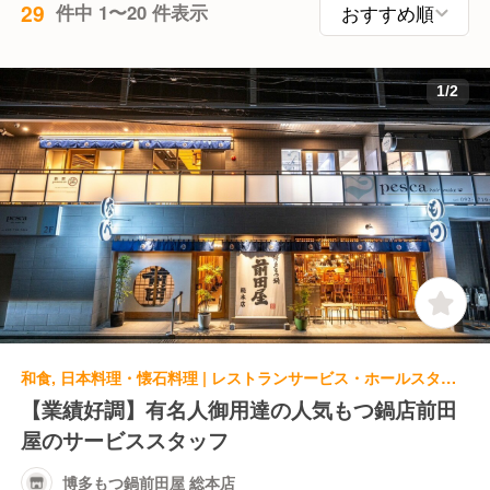
29
件中 1〜20 件表示
1
/
2
和食, 日本料理・懐石料理 | レストランサービス・ホールスタッフ | 博多もつ鍋前田屋 総本店
【業績好調】有名人御用達の人気もつ鍋店前田
屋のサービススタッフ
博多もつ鍋前田屋 総本店