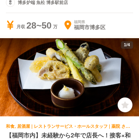
博多炉端 魚松 博多駅前店
福岡県
28~50
福岡市博多区
月収
1
/
4
和食, 居酒屋 | レストランサービス・ホールスタッフ | 薬院 さえ木
【福岡市内】未経験から2年で店長へ！接客×和