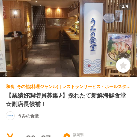
1
/
4
和食, その他(料理ジャンル) | レストランサービス・ホールスタッフ | うみの食堂
【業績好調増員募集♪】採れたて新鮮海鮮食堂
☆副店長候補！
うみの食堂
福岡県