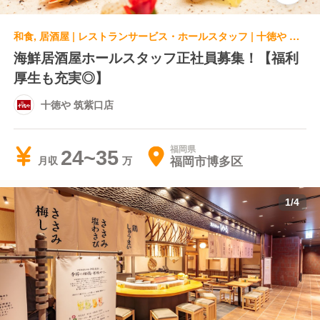
和食, 居酒屋 | レストランサービス・ホールスタッフ | 十徳や 筑紫口店
海鮮居酒屋ホールスタッフ正社員募集！【福利
厚生も充実◎】
十徳や 筑紫口店
福岡県
24~35
福岡市博多区
月収
1
/
4