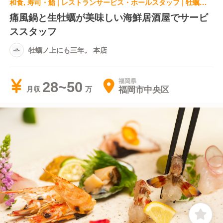
和食, 寿司・鮨 | レストランサービス・ホールスタッフ | 牡蠣ノ上にも三年。 本店
痛風鍋と生牡蠣が美味しい海鮮居酒屋でサービ
ススタッフ
牡蠣ノ上にも三年。 本店
福岡県
28~50
福岡市中央区
月収