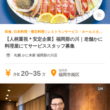
和食, 日本料理・懐石料理 | レストランサービス・ホールスタッフ | 札幌 かに本家 福岡那の川店
【人柄重視＊安定企業】福岡那の川｜老舗かに
料理屋にてサービススタッフ募集
札幌 かに本家 福岡那の川店
福岡県
20~35
福岡市南区
月収
1
/
4