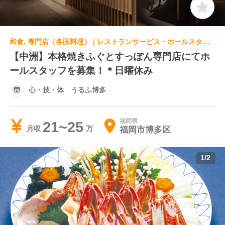
和食, 専門店（各国料理） | レストランサービス・ホールスタッフ | 心・技・体 うるふ博多
【中洲】本格焼きふぐとすっぽん専門店にてホ
ールスタッフを募集！＊日曜休み
心・技・体 うるふ博多
福岡県
21~25
福岡市博多区
月収
1
/
2