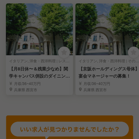
イタリアン, 洋食・西洋料理 | レストランサービス・ホールスタッフ
イタリアン, 洋食・西洋料理 | その他(仕事内容)
【月8日休〜＆残業少なめ】関
【京阪ホールディングス母体
学キャンパス併設のダイニング
宴会マネージャーの募集！
／宴会マネージャー
月収/36~40万円
月収/36~40万円
兵庫県 西宮市
兵庫県 西宮市