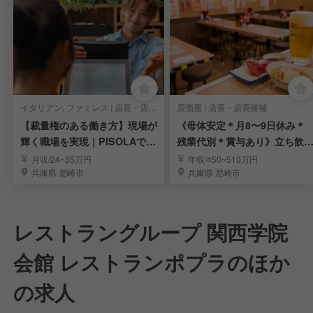
イタリアン, ファミレス | 店長・店長候補
居酒屋 | 店長・店長候補
【裁量権のある働き方】現場が
《母体安定＊月8〜9日休み＊
輝く職場を実現｜PISOLAで店
残業代別＊賞与あり》立ち飲
長候補募集
居酒屋「晩杯屋」
月収/24~35万円
年収/450~510万円
兵庫県 尼崎市
兵庫県 尼崎市
レストラングループ 関西学院
会館 レストランポプラのほか
の求人