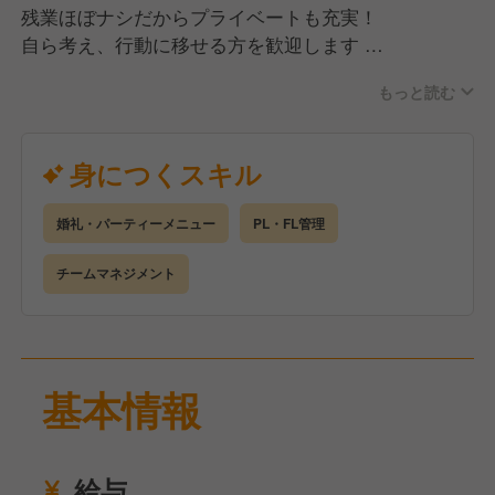
残業ほぼナシだからプライベートも充実！
自ら考え、行動に移せる方を歓迎します
＝∞＝∞＝∞＝∞＝∞＝∞＝∞＝∞＝
もっと読む
【 仕事内容 】
プレイングマネージャーとして、主に宴会運営と施行
身につくスキル
管理をお任せします。
＊宴会スケジュール管理
婚礼・パーティーメニュー
PL・FL管理
＊会場設営、機材準備
＊スタッフ管理、シフト作成
チームマネジメント
＊宴会キャプテン業務、進行管理
＊予約受付部署との折衝
＊在庫管理、発注業務
＊その他 運営フォロー など
基本情報
＼入社後は？／
まずは、業務オペレーションに沿って円滑な営業をサ
給与
ポート。