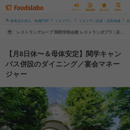
ログイン
新規登録
気になる
MENU
飲食店の求人・転職TOP
イタリアン
イタリアン店長・店長候補
レストラングループ 関西学院会館 レストランポプラ | 店
長・店長候補の転職・求人情報
【月8日休〜＆母体安定】関学キャン
パス併設のダイニング／宴会マネー
ジャー