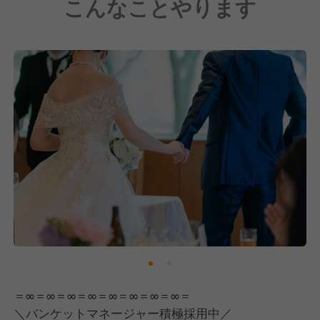
こんなことやります
・地元企業や団体による各種パーティー など
地域に開かれたコミュニティスペースとしても利用い
ただいています。
＊公式HP https://kwangaku-kaikan1999.jp/
＊Instagram
https://www.instagram.com/restaurant_poplar/
＝∞＝∞＝∞＝∞＝∞＝∞＝∞＝∞＝
＼バンケットマネージャー積極採用中／