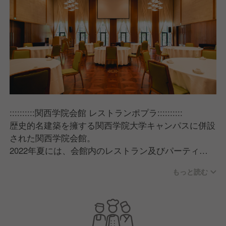
::::::::::関西学院会館 レストランポプラ::::::::::
歴史的名建築を擁する関西学院大学キャンパスに併設
された関西学院会館。
2022年夏には、会館内のレストラン及びパーティー
スペースをリニューアル。
もっと読む
その運営を株式会社カフェが担う事となりました。