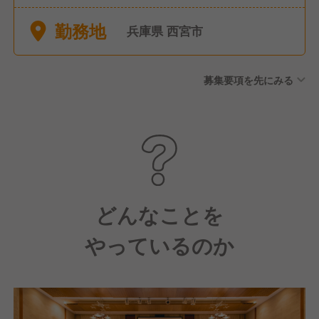
土日お休みも取得可能！ ◆有
勤務地
給休暇（法定通り支給） ◆産
兵庫県 西宮市
休・育休（取得・復職実績あ
り） ※年末年始、夏季は店舗
募集要項を先にみる
休業（2024〜2025年度実績）
※閑散期であれば、5日以上の
連続休暇取得も可能です！
どんなことを
やっているのか