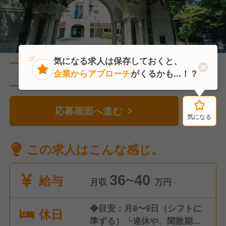
気になる求人は保存しておくと、
企業からアプローチ
がくるかも...！？
直近2人がこの求人を検討中
応募画面へ進む
気になる
気になる
この求人はこんな感じ。
給与
36~40
月収
万円
◆目安：月8〜9日（シフトに
休日
準ずる） └連休や、閑散期の