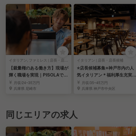
イタリアン, ファミレス | 店長・店長候補
イタリアン | 店長・店長候補
【裁量権のある働き方】現場が
⭐️店長候補募集⭐️神戸市内の人
輝く職場を実現｜PISOLAで店
気イタリアン＊福利厚生充実
長候補募集
豊富なキャリア
月収/24~35万円
月収/35~45万円
兵庫県 尼崎市
兵庫県 神戸市中央区
同じエリアの求人