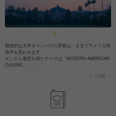
開放的な大学キャンパスの景観は、まるでアメリカ西
海岸を思わせます。
そこから着想を得たテーマは「MODERN AMERICAN
CUISINE」。
アップデートされたヘルシーなランチや、スイーツな
もっと読む
ど提供しています。
また、敷地内には各種パーティーに対応できる7つの
バンケットを保有。
・関学卒業生の同窓会やOB会、披露宴
・学会や大学行事の懇親会