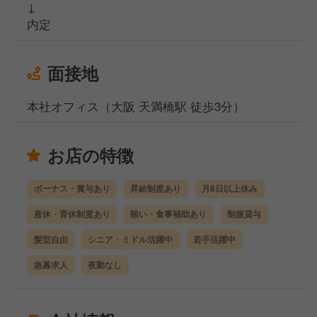
↓
内定
面接地
本社オフィス（大阪 天満橋駅 徒歩3分）
お店の特徴
ボーナス・賞与あり
昇給制度あり
月8日以上休み
産休・育休制度あり
賄い・食事補助あり
制服貸与
髪型自由
シニア・ミドル活躍中
若手活躍中
急募求人
夜勤なし