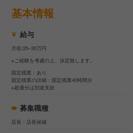
基本情報
☆★☆ 《ここがポイント！》 ☆★☆
◆研修でスキルアップを目指せる環境◆
＜繁盛店ランチ研修＞
給与
関西エリアの人気店を訪問し、プロの技術や
商品のアイデアを間近で体感。
月収/25~30万円
現場で培われた成功の秘訣を学び、
日々の仕事に活かせる貴重な経験が得られます。
※ご経験を考慮の上、決定致します。
視察後には、学んだことをすぐに
メニュー提案やサービスに反映できる
固定残業：あり
実践的なスキルが身につきます。
固定残業の詳細：固定残業40時間分
※超過分は別途支給
＜実践指導セッション＞
飲食業界のプロ講師から、接客や
募集職種
調理の基礎はもちろん、商品開発や
店舗運営のノウハウまで幅広く学べる
店長・店長候補
研修をご用意◎