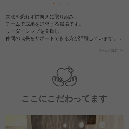
取り上げていただいてます。
失敗を恐れず前向きに取り組み、
【メディア実績：TV】
チームで成果を追求する職場です。
NHK：「ほっと関西サタデー」にて紹介
リーダーシップを発揮し、
サンテレビ：「NEWS×情報 キャッチ＋」にて紹介
仲間の成長をサポートできる方が活躍しています。
【メディア実績：ネット】
もっと読む
【応募資格】
神戸新聞：2023年3月23日にて掲載
●飲食店で1年以上の勤務経験がある方
兵庫県の地域情報サイト：「Kiss PRESS」にて掲載
●店舗運営やスタッフ管理に興味がある方
兵庫県の地域情報サイト：「TANOSU」にて記載
●地域活性化や新しいことに挑戦したい方
●キャリアアップを目指し、成長を遂げたい方
●地域貢献に興味がある方
ここにこだわってます
●商品開発や紅茶の知識を身につけたい方
●新しい店舗やサービスの立ち上げに関与したい方
●安定した環境を求めている方