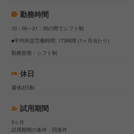
例えば、地元の農産物を活かしたメニュー開発や、
勤務時間
地産地消を推進するイベント企画などを通じて、
地域の活性化に貢献しています。
10：00～21：30の間でシフト制
さらに、店舗運営を通じて地元農業の
■平均所定労働時間: 173時間 (1ヶ月当たり)
活性化を支援し、地域全体の成長に
寄与できることが、この仕事の大きなやりがい◎
勤務形態：シフト制
地域に根差し、社会的意義を感じられる職場で、
休日
自分の力を活かしてみませんか？
週休2日制
試用期間
3ヶ月
試用期間の条件：同条件