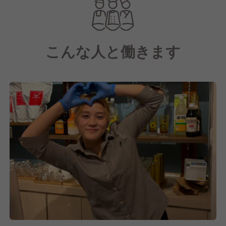
創業98年の当社は、地域密着型の
食品卸売業や地元特産品の製造販売を行い、
こんな人と働きます
地域貢献に努めています。
2023年には三木市初の紅茶専門店
「I TeA HOUSE」をオープンし、
地域の魅力を発信しています。
2026年には新店舗出店が決定し、
事業拡大に伴って新しい仲間を
若干名募集いたします♪
キャリアアップを考える飲食経験者にとって
絶好のチャンスです◎この機会を逃さず、
次のステージへ進んでみませんか？？
◆各メディアでも取り上げられています！◆
SNS・クラウドファンディングでウサワが広がり、
話題のお店としてさまざまなメディアで