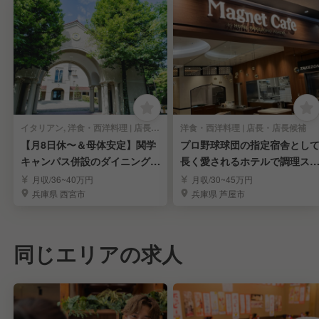
イタリアン, 洋食・西洋料理 | 店長・店長候補
洋食・西洋料理 | 店長・店長候補
【月8日休〜＆母体安定】関学
プロ野球球団の指定宿舎とし
キャンパス併設のダイニング／
長く愛されるホテルで調理ス
宴会マネージャー
ルを磨きませんか
月収/36~40万円
月収/30~45万円
兵庫県 西宮市
兵庫県 芦屋市
同じエリアの求人