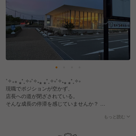
˚✧₊⁎ ⁎⁺˳✧༚˚✧₊⁎ ⁎⁺˳✧༚˚✧₊⁎ ⁎⁺˳✧༚
現職でポジションが空かず、
店長への道が閉ざされている。
そんな成長の停滞を感じていませんか？
もっと読む
そんな環境を変えたいと思っている
あなたが活躍できる場所”ココ”にあります…！
˚✧₊⁎ ⁎⁺˳✧༚˚✧₊⁎ ⁎⁺˳✧༚˚✧₊⁎ ⁎⁺˳✧༚