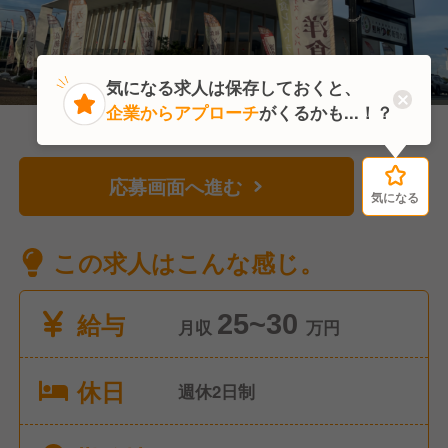
気になる求人は保存しておくと、
企業からアプローチ
がくるかも...！？
応募画面へ進む
気になる
気になる
この求人はこんな感じ。
給与
25~30
月収
万円
休日
週休2日制