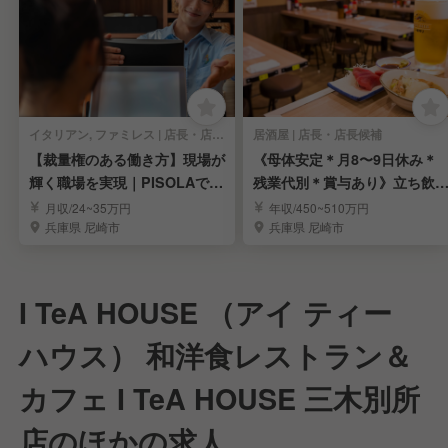
イタリアン, ファミレス | 店長・店長候補
居酒屋 | 店長・店長候補
【裁量権のある働き方】現場が
《母体安定＊月8〜9日休み＊
輝く職場を実現｜PISOLAで店
残業代別＊賞与あり》立ち飲
長候補募集
居酒屋「晩杯屋」
月収/24~35万円
年収/450~510万円
兵庫県 尼崎市
兵庫県 尼崎市
I TeA HOUSE （アイ ティー
ハウス） 和洋食レストラン＆
カフェ I TeA HOUSE 三木別所
店のほかの求人