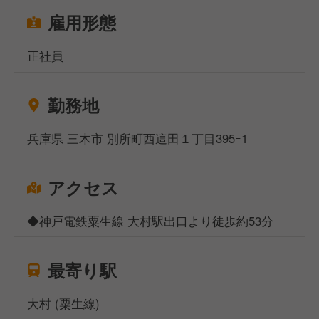
現場で役立つスキルを実践的に
雇用形態
習得できるので、学んだことをすぐに
仕事に活かせます。
正社員
これまでの経験をさらに磨き、
早期に店舗の責任者として
勤務地
活躍できる環境があります。
兵庫県 三木市 別所町西這田１丁目395ｰ1
◆地元農家と連携した商品開発◆
地元農家との連携で、地産地消の商品の開発や
アクセス
提供に関わることができます。
地元食材を使用したスイーツやお食事メニューを
◆神戸電鉄粟生線 大村駅出口より徒歩約53分
考案する楽しさがあります。
◆地域活性化に貢献するやりがい◆
最寄り駅
このお店は、ただ食事を提供するだけではなく、
三木市の魅力を発信し、地域ブランドを
大村 (粟生線)
高めるために日々取り組んでいます。