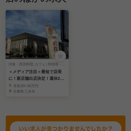
洋食・西洋料理, カフェ | 料理長・料理長候補
＜メディア注目＞最短で店長
に！新店舗出店決定！週休2日
も魅力！
月収/25~30万円
兵庫県 三木市