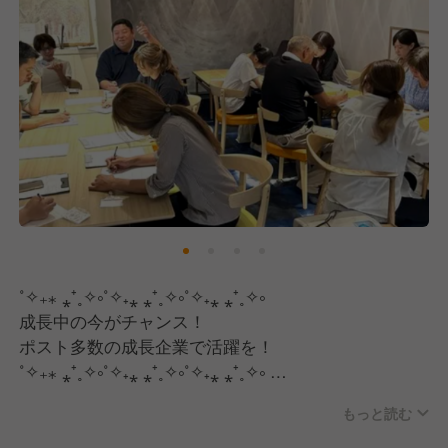
˚✧₊⁎ ⁎⁺˳✧༚˚✧₊⁎ ⁎⁺˳✧༚˚✧₊⁎ ⁎⁺˳✧༚
成長中の今がチャンス！
ポスト多数の成長企業で活躍を！
˚✧₊⁎ ⁎⁺˳✧༚˚✧₊⁎ ⁎⁺˳✧༚˚✧₊⁎ ⁎⁺˳✧༚
もっと読む
現在2店舗を運営している当社は、
2026年には新店舗出店が決定しています。