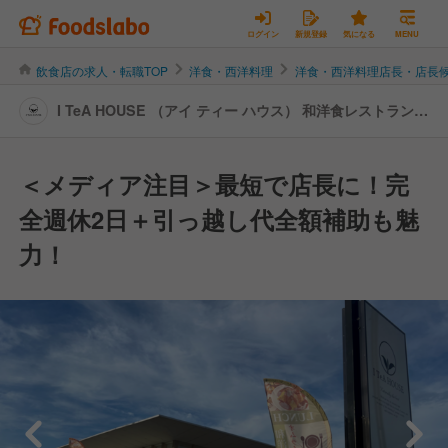
ログイン
新規登録
気になる
MENU
飲食店の求人・転職TOP
洋食・西洋料理
洋食・西洋料理店長・店長
I TeA HOUSE （アイ ティー ハウス） 和洋食レストラン＆
カフェ I TeA HOUSE 三木別所店 | 店長・店長候補の転
職・求人情報
＜メディア注目＞最短で店長に！完
全週休2日＋引っ越し代全額補助も魅
力！