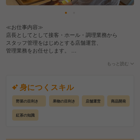
≪お仕事内容≫
店長としてとして接客・ホール・調理業務から
スタッフ管理をはじめとする店舗運営、
管理業務をお任せします。
もっと読む
具体的には・・・
●接客、調理業務
●スタッフのシフト管理、採用・教育
身につくスキル
●店舗の売上管理
●食材の品質管理、在庫管理
野菜の目利き
果物の目利き
店舗運営
商品開発
●販促施策のプランニング、実施
紅茶の知識
今後も当社では事業の拡大に併せ、
社員の更なる成長のステージを
生み出していきます！